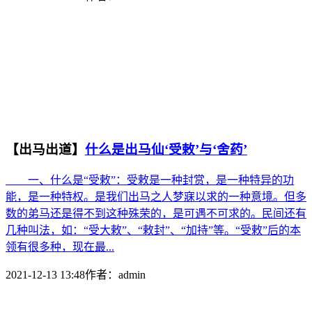
【出马出道】
什么是出马仙‘受敕’与‘舍药’
一、什么是“受敕”：受敕是一种封赏，是一种特异的功
能，是一种特权。是我们出马之人梦寐以求的一种意境。但多
数的弟马还是得不到这种殊荣的，是可遇不可求的。民间还有
几种叫法，如：“受大敕”、“敕封”、“加持”等。“受敕”后的本
领有很多种，现在最...
2021-12-13 13:48
作者：
admin