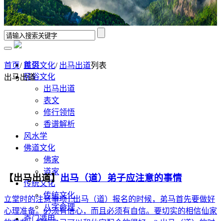
首页
首页
/
民俗文化
/
出马出道
列表
民俗文化
出马出道
出马出道
表文
修行领悟
香谱解析
风水学
佛道文化
佛家
道家
【出马出道】
出马（道）弟子应注意的事情
传统文化
传统文化
立堂时的注意事项1.出马（道）报名的时候，弟马首先要做好
八字命理
心理准备。必须有信心，而且必须有自信。要切实的相信仙家
奇门遁甲