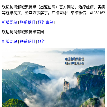
欢迎访问邹城聚佛缘（出道仙网）官方网站，治疗虚病、实病
等疑难病症，坐堂查事解事，广结善缘！结缘微信：41858162
新版网站
|
联系我们
|
预约表单
|
繁體中文
欢迎访问邹城聚佛缘官网！
新版网站
|
联系我们
|
预约