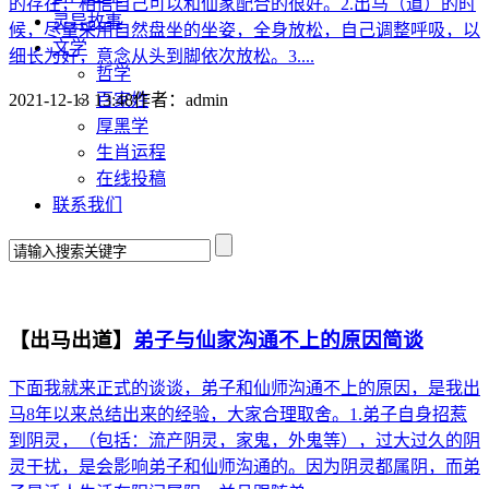
的存在，相信自己可以和仙家配合的很好。2.出马（道）的时
灵异故事
候，尽量采用自然盘坐的坐姿，全身放松，自己调整呼吸，以
文学
细长为好，意念从头到脚依次放松。3....
哲学
百家姓
2021-12-13 13:48
作者：
admin
厚黑学
生肖运程
在线投稿
联系我们
【出马出道】
弟子与仙家沟通不上的原因简谈
下面我就来正式的谈谈，弟子和仙师沟通不上的原因，是我出
马8年以来总结出来的经验，大家合理取舍。1.弟子自身招惹
到阴灵，（包括：流产阴灵，家鬼，外鬼等），过大过久的阴
灵干扰，是会影响弟子和仙师沟通的。因为阴灵都属阴，而弟