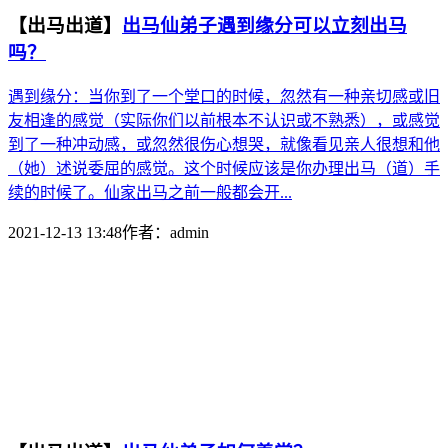
【出马出道】
出马仙弟子遇到缘分可以立刻出马
吗？
遇到缘分：当你到了一个堂口的时候，忽然有一种亲切感或旧
友相逢的感觉（实际你们以前根本不认识或不熟悉），或感觉
到了一种冲动感，或忽然很伤心想哭，就像看见亲人很想和他
（她）述说委屈的感觉。这个时候应该是你办理出马（道）手
续的时候了。仙家出马之前一般都会开...
2021-12-13 13:48
作者：
admin