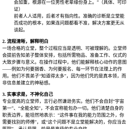
会加重，根源在一位男性老辈缘份身上。”（具体、可印
证）
前者人人适用，后者才有指向性。准确的诊断是立堂能
否成功的根本，如果连问题都看不准，解决方案更无从
谈起。
2. 流程清晰，解释明白
一场合格的立堂，整个过程应当是透明、可被理解的。立堂师
会提前告知弟子整体安排，包括所需物品、准备工作、仪式的
大致步骤与意义。在操作过程中，他们能解释核心动作的意图
——例如为何要捆香、为何要报名、每一环节在法理上的作
用。他们不畏弟子“知道得太多”，因为他们凭的是真本领，而
非信息差建立的神秘感。
3. 实事求是，不神化自己
专业度高的立堂师，言行必然谦逊务实。他们不会自封“宇宙
第一”、“全能全知”，不会宣称能包办一切。他们清楚自身的
职责边界，能坦然地表示：“这件事在我的能力范围之外，你
需要找别的师傅”，或“这个问题不是立堂能解决的，你应当去
医院”。承认局限，恰是最高级的专业自信。