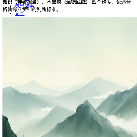
知识（师者担当）、不黑财（道德底线）
四个维度，论述合
灵异故事
格仙缘立堂师的判断标准。
文学
哲学
百家姓
厚黑学
生肖运程
在线投稿
联系我们