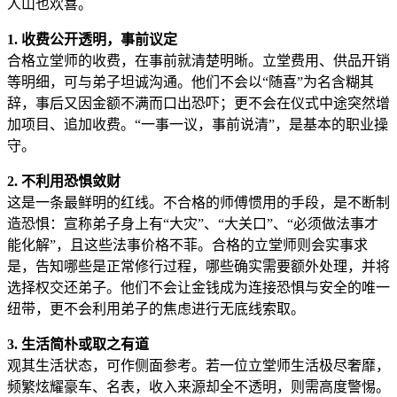
人山也欢喜。
1. 收费公开透明，事前议定
合格立堂师的收费，在事前就清楚明晰。立堂费用、供品开销
等明细，可与弟子坦诚沟通。他们不会以“随喜”为名含糊其
辞，事后又因金额不满而口出恐吓；更不会在仪式中途突然增
加项目、追加收费。“一事一议，事前说清”，是基本的职业操
守。
2. 不利用恐惧敛财
这是一条最鲜明的红线。不合格的师傅惯用的手段，是不断制
造恐惧：宣称弟子身上有“大灾”、“大关口”、“必须做法事才
能化解”，且这些法事价格不菲。合格的立堂师则会实事求
是，告知哪些是正常修行过程，哪些确实需要额外处理，并将
选择权交还弟子。他们不会让金钱成为连接恐惧与安全的唯一
纽带，更不会利用弟子的焦虑进行无底线索取。
3. 生活简朴或取之有道
观其生活状态，可作侧面参考。若一位立堂师生活极尽奢靡，
频繁炫耀豪车、名表，收入来源却全不透明，则需高度警惕。