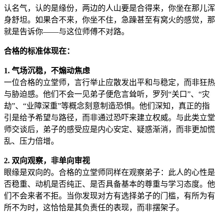
认名气，认的是缘份，两边的人山要是合得来，你坐在那儿浑
身舒坦。如果合不来，你坐不住，急躁甚至有窝火的感觉，那
就是告诉你——与这位师傅不对路。
合格的标准体现在：
1. 气场沉稳，不煽动焦虑
一位合格的立堂师，言行举止应散发出平和与稳定，而非狂热
与胁迫感。他们不会一见弟子便危言耸听，罗列“关口”、“灾
劫”、“业障深重”等概念刻意制造恐惧。他们深知，真正的指
引是给予希望与路径，而非通过恐吓来建立权威。与此类立堂
师交谈后，弟子的感受应是内心安定、疑惑渐消，而非更加慌
乱、压力倍增。
2. 双向观察，非单向审视
眼缘是双向的。合格的立堂师同样在观察弟子：此人的心性是
否稳重、动机是否纯正、是否具备基本的尊重与学习态度。他
们不会来者不拒。当你发现对方有选择弟子的门槛，有所为有
所不为时，这恰恰是其负责任的表现，而非摆架子。