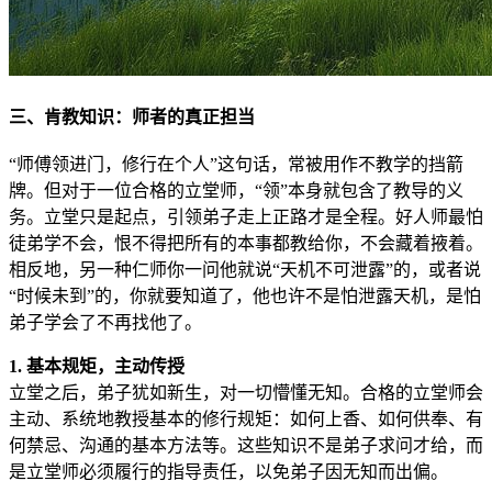
三、肯教知识：师者的真正担当
“师傅领进门，修行在个人”这句话，常被用作不教学的挡箭
牌。但对于一位合格的立堂师，“领”本身就包含了教导的义
务。立堂只是起点，引领弟子走上正路才是全程。好人师最怕
徒弟学不会，恨不得把所有的本事都教给你，不会藏着掖着。
相反地，另一种仁师你一问他就说“天机不可泄露”的，或者说
“时候未到”的，你就要知道了，他也许不是怕泄露天机，是怕
弟子学会了不再找他了。
1. 基本规矩，主动传授
立堂之后，弟子犹如新生，对一切懵懂无知。合格的立堂师会
主动、系统地教授基本的修行规矩：如何上香、如何供奉、有
何禁忌、沟通的基本方法等。这些知识不是弟子求问才给，而
是立堂师必须履行的指导责任，以免弟子因无知而出偏。