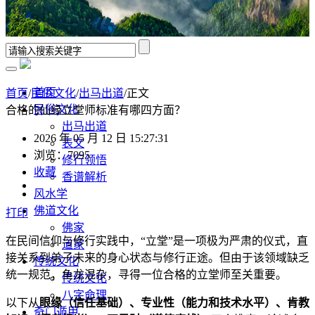
首页
首页
/
民俗文化
/
出马出道
/正文
民俗文化
合格的仙缘立堂师标准有哪四方面？
出马出道
2026 年 05 月 12 日 15:27:31
表文
浏览：7095
修行领悟
收藏
香谱解析
风水学
佛道文化
打印
佛家
在民间信仰与修行实践中，“立堂”是一项极为严肃的仪式，直
道家
接关系到弟子未来的身心状态与修行正途。但由于该领域缺乏
传统文化
统一规范，鱼龙混杂，寻得一位合格的立堂师至关重要。
传统文化
八字命理
以下从
眼缘（信任基础）、专业性（能力和技术水平）、肯教
奇门遁甲