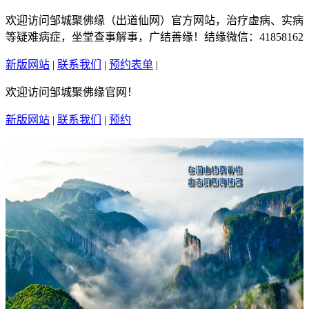
欢迎访问邹城聚佛缘（出道仙网）官方网站，治疗虚病、实病
等疑难病症，坐堂查事解事，广结善缘！结缘微信：41858162
新版网站
|
联系我们
|
预约表单
|
繁體中文
欢迎访问邹城聚佛缘官网！
新版网站
|
联系我们
|
预约