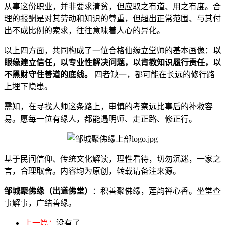
从事这份职业，并非要求清贫，但应取之有道、用之有度。合
理的报酬是对其劳动和知识的尊重，但超出正常范围、与其付
出不成比例的索求，往往意味着人心的异化。
以上四方面，共同构成了一位合格仙缘立堂师的基本画像：
以
眼缘建立信任，以专业性解决问题，以肯教知识履行责任，以
不黑财守住善道的底线。
四者缺一，都可能在长远的修行路
上埋下隐患。
需知，在寻找人师这条路上，审慎的考察远比事后的补救容
易。愿每一位有缘人，都能遇明师、走正路、修正行。
基于民间信仰、传统文化解读，理性看待，切勿沉迷，一家之
言，合理取舍。内容均为原创，转载请备注来源。
邹城聚佛缘（出道佛堂）
：积善聚佛缘，莲韵禅心香。坐堂查
事解事，广结善缘。
上一篇：
没有了