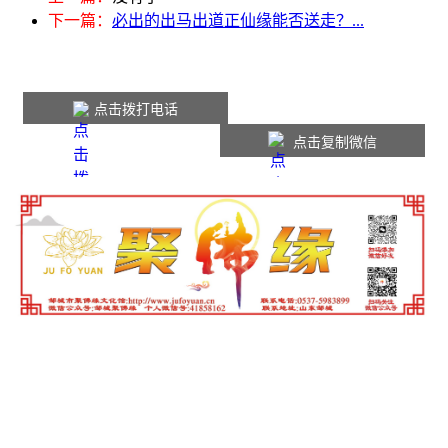
下一篇：
必出的出马出道正仙缘能否送走？...
点击拨打电话
点击复制微信
本站内容仅供参考，如有不适请线下就医。
Copyright © 2016-2026
jufoyuan.cn
版权所有
网站声明
|
联系我们
|
网站地图
|
会员中心
鲁ICP备2025137921号-1