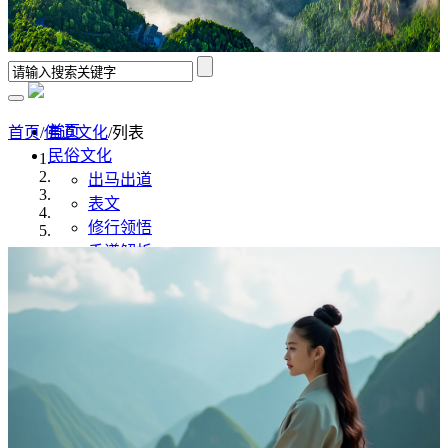
首页
首页
/
佛道文化
/列表
民俗文化
出马出道
表文
修行领悟
香谱解析
风水学
佛道文化
佛家
道家
传统文化
传统文化
八字命理
奇门遁甲