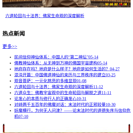
六道轮回与十法界：佛家生命观的深度解析
热点新闻
更多>>
民间信仰神仙体系：中国人的“第二神坛”
05-14
佛教神仙体系：从无神到万神的佛国宇宙建构
05-14
地府存在吗？地府是什么样子？地府是如何生活的？
04-27
混沌开篇：中国佛道神仙的来历与三界秩序的建立
03-25
观音菩萨：一元化慈悲的多维显现
01-08
六道轮回与十法界：佛家生命观的深度解析
11-12
六道众生：佛教宇宙观中的生命轮回与解脱之道
11-11
论发心的本质与修行人的正确发心
10-31
对峙两千五百年的佛魔对话：末法时代的正邪较量
10-30
妖魔横行，为何无人问津？——论末法时代的道德失序与信仰危
机
07-10