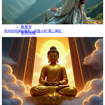
灵异故事
文学
哲学
百家姓
厚黑学
民间信仰神仙体系：中国人的“第二神坛”
生肖运程
在线投稿
联系我们