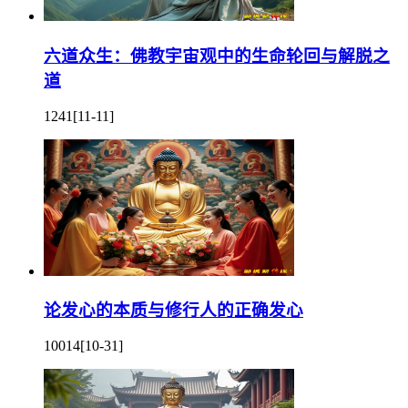
六道众生：佛教宇宙观中的生命轮回与解脱之
道
1241
[11-11]
论发心的本质与修行人的正确发心
10014
[10-31]