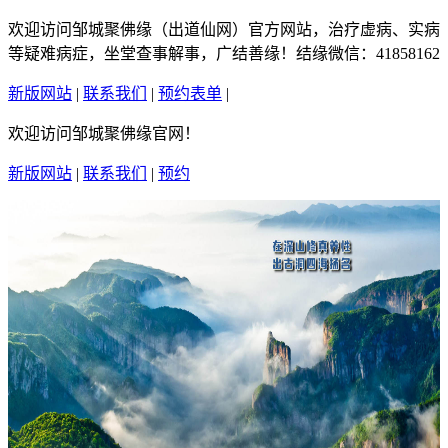
欢迎访问邹城聚佛缘（出道仙网）官方网站，治疗虚病、实病
等疑难病症，坐堂查事解事，广结善缘！结缘微信：41858162
新版网站
|
联系我们
|
预约表单
|
繁體中文
欢迎访问邹城聚佛缘官网！
新版网站
|
联系我们
|
预约