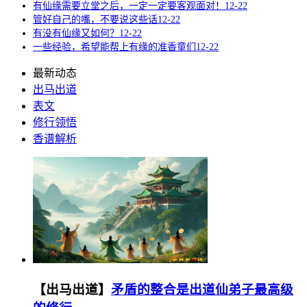
有仙缘需要立堂之后，一定一定要客观面对！
12-22
管好自己的嘴，不要说这些话
12-22
有没有仙缘又如何？
12-22
一些经验，希望能帮上有缘的准香童们
12-22
最新动态
出马出道
表文
修行领悟
香谱解析
【出马出道】
矛盾的整合是出道仙弟子最高级