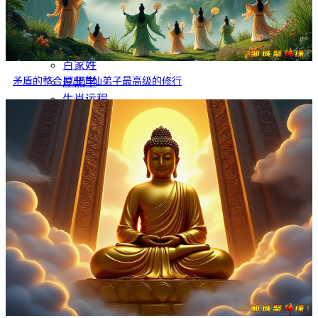
灵异故事
文学
哲学
百家姓
矛盾的整合是出道仙弟子最高级的修行
厚黑学
生肖运程
在线投稿
联系我们