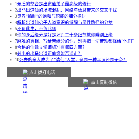
1
矛盾的整合是出道仙弟子最高级的修行
2
出马出道仙的场域混乱：网络与信息带来的交叉干扰
3
灵界“编制”的饱和与职能的细分探讨
4
解析出道仙弟子人道意识的觉醒与灵性路径的分岔
5
不负此生，不负此缘
6
你的身后缘分是好是坏？二十条细节教你辨别正缘
7
磨难的真相：写给带缘分的你，别再把一切苦难都怪给“他们”
8
合格的仙缘立堂师标准有哪四方面？
9
必出的出马出道正仙缘能否送走？
10
死去的亲人成为了“清仙”入堂，这是一种幸运还是无奈？
点击拨打电话
点击复制微信
本站内容仅供参考，如有不适请线下就医。
Copyright © 2016-2026
jufoyuan.cn
版权所有
网站声明
|
联系我们
|
网站地图
|
会员中心
鲁ICP备2025137921号-1
技术支持：邹城聚佛缘