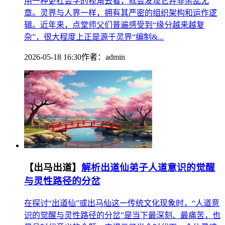
用一种更社会学的视角去看，就会发现它并非杂乱无
章。灵界与人界一样，拥有其严密的组织架构和运作逻
辑。近年来，点堂师父们普遍感受到“缘分越来越复
杂”，很大程度上正是源于灵界“编制&...
2026-05-18 16:30
作者：
admin
【出马出道】
解析出道仙弟子人道意识的觉醒
与灵性路径的分岔
在探讨“出道仙”或出马仙这一传统文化现象时，“人道意
识的觉醒与灵性路径的分岔”是当下最深刻、最痛苦，也