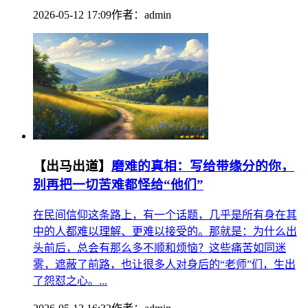
2026-05-12 17:09
作者：
admin
【出马出道】
磨难的真相：写给带缘分的你，
别再把一切苦难都怪给“他们”
在民间信仰这条路上，有一个话题，几乎是所有身在其
中的人都难以理解、更难以接受的。那就是：为什么出
头前后，总会有那么多不顺和烦恼？这些痛苦如同迷
雾，遮蔽了前路，也让很多人对身后的“老师”们，生出
了怨怼之心。...