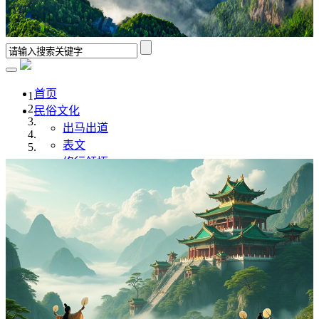
首页
民俗文化
出马出道
表文
修行领悟
香谱解析
风水学
佛道文化
佛家
道家
传统文化
传统文化
八字命理
奇门遁甲