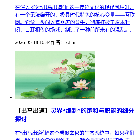
在深入探讨“出马出道仙”这一传统文化的现代困境时，
有一个无法绕开的、极具时代特色的核心变量——互联
网。它像一头闯入瓷器店的公牛，彻底打破了原本封
闭、口耳相传的场域，制造了一种前所未有的混乱。...
2026-05-18 16:44
作者：
admin
【出马出道】
灵界“编制”的饱和与职能的细分
探讨
在“出马出道仙”这个看似玄秘的生态系统中，如果我们