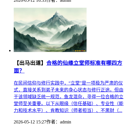
2026-05-12 16:33
作者：
admin
【出马出道】
合格的仙缘立堂师标准有哪四方
面？
在民间信仰与修行实践中，“立堂”是一项极为严肃的仪
式，直接关系到弟子未来的身心状态与修行正途。但由
于该领域缺乏统一规范，鱼龙混杂，寻得一位合格的立
堂师至关重要。以下从眼缘（信任基础）、专业性（能
力和技术水平）、肯教知识（师者担当）、不黑财（...
2026-05-12 15:27
作者：
admin