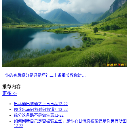
你的身后缘分是好是坏？二十条细节教你辨别正缘
推荐内容
更多>>
出马仙出道仙之上贡贡品
12-22
领兵出马何为对何为错？
12-22
缘分这条路不是做生意
12-22
如何判断自己是否被骗立堂，是你心甘情愿被骗还是你另有所图
12-22