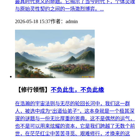
最具时代意义的命题。它揭示了当今时代下，个体灵魂
与原始灵性契约之间的一场激烈博弈。...
2026-05-18 15:37
作者：
admin
【修行领悟】
不负此生，不负此缘
在浩瀚的宇宙法则与无尽的轮回长河中，我们这一群
人，被选中成为“出道仙弟子”，这本身就是一个极其深
邃的谜题与一份无比厚重的恩典。这不是偶然的运气，
也不是可以用来炫耀的资本，它是我们跨越了无数个前
世，在茫茫红尘中苦苦寻觅、艰难修行，才换来的这