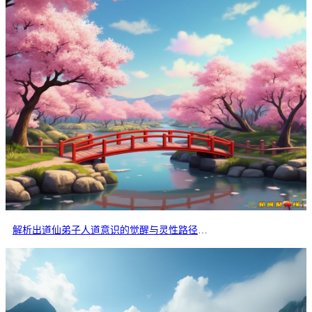
解析出道仙弟子人道意识的觉醒与灵性路径的分岔