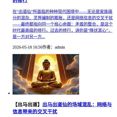
的修行
在“出道仙”所面临的种种现代困境中——无论是家族缘
分的混杂、灵界编制的膨胀，还是网络信息的交叉干扰
——最终都指向同一个核心命题：矛盾的整合，是这个
时代最高级的修行。过去的修行，讲的是“降伏其心”，
是一方对另一方...
2026-05-18 16:56
作者：
admin
【出马出道】
出马出道仙的场域混乱：网络与
信息带来的交叉干扰