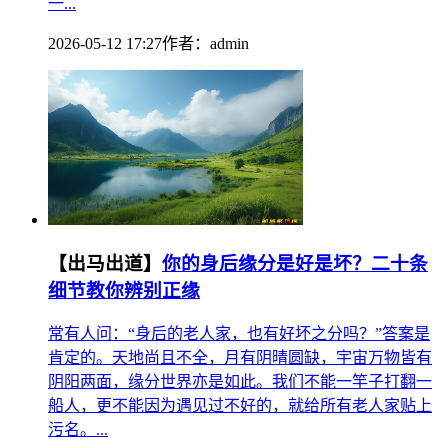
一...
2026-05-12 17:27
作者：
admin
【出马出道】
你的身后缘分是好是坏？二十条
细节教你辨别正缘
常有人问：“身后的老人家，也有好坏之分吗？”答案是
肯定的。天地尚且不全，月有阴晴圆缺，宇宙万物皆有
阴阳两面，缘分世界亦是如此。我们不能一竿子打翻一
船人，更不能因为遇见过不好的，就给所有老人家贴上
污名。...