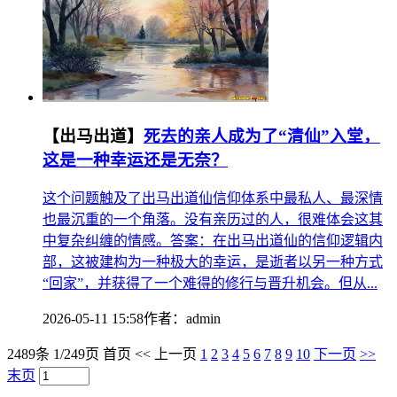
【出马出道】
死去的亲人成为了“清仙”入堂，
这是一种幸运还是无奈？
这个问题触及了出马出道仙信仰体系中最私人、最深情
也最沉重的一个角落。没有亲历过的人，很难体会这其
中复杂纠缠的情感。答案：在出马出道仙的信仰逻辑内
部，这被建构为一种极大的幸运，是逝者以另一种方式
“回家”，并获得了一个难得的修行与晋升机会。但从...
2026-05-11 15:58
作者：
admin
2489条 1/249页
首页
<<
上一页
1
2
3
4
5
6
7
8
9
10
下一页
>>
末页