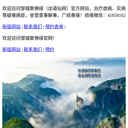
欢迎访问邹城聚佛缘（出道仙网）官方网站，治疗虚病、实病
等疑难病症，坐堂查事解事，广结善缘！结缘微信：41858162
新版网站
|
联系我们
|
预约表单
|
繁體中文
欢迎访问邹城聚佛缘官网！
新版网站
|
联系我们
|
预约