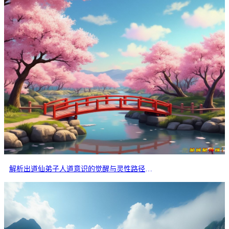
解析出道仙弟子人道意识的觉醒与灵性路径的分岔