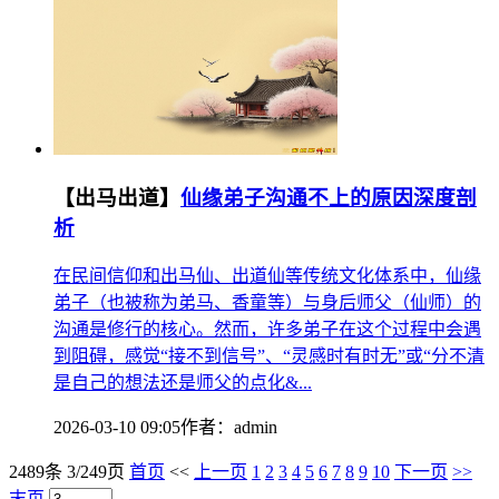
【出马出道】
仙缘弟子沟通不上的原因深度剖
析
在民间信仰和出马仙、出道仙等传统文化体系中，仙缘
弟子（也被称为弟马、香童等）与身后师父（仙师）的
沟通是修行的核心。然而，许多弟子在这个过程中会遇
到阻碍，感觉“接不到信号”、“灵感时有时无”或“分不清
是自己的想法还是师父的点化&...
2026-03-10 09:05
作者：
admin
2489条 3/249页
首页
<<
上一页
1
2
3
4
5
6
7
8
9
10
下一页
>>
末页