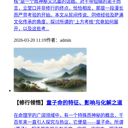
核"是一个既神秘又沉重的话题。对于带仙缘的弟子而
言，立堂口并非修行的终点，恰恰相反，那是一段漫长
而严苛考验的开始。本文从民间传说、同修经验及萨满
文化传承的角度，探讨所谓的"上方考核"究竟如何展
开，以及这些考...
2026-03-20 11:19
作者：
admin
【修行领悟】
童子命的特征、影响与化解之道
在命理学的广阔领域中，有一个特殊而神秘的概念，千
百年来一直引人探究与热议，它便是——童子命。所谓