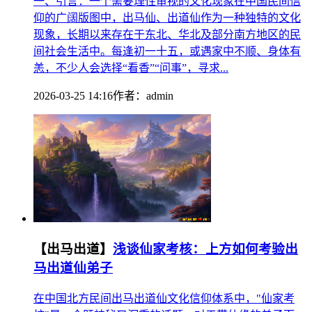
一、引言：一个需要理性审视的文化现象在中国民间信
仰的广阔版图中，出马仙、出道仙作为一种独特的文化
现象，长期以来存在于东北、华北及部分南方地区的民
间社会生活中。每逢初一十五，或遇家中不顺、身体有
恙，不少人会选择“看香”“问事”，寻求...
2026-03-25 14:16
作者：
admin
【出马出道】
浅谈仙家考核：上方如何考验出
马出道仙弟子
在中国北方民间出马出道仙文化信仰体系中，"仙家考