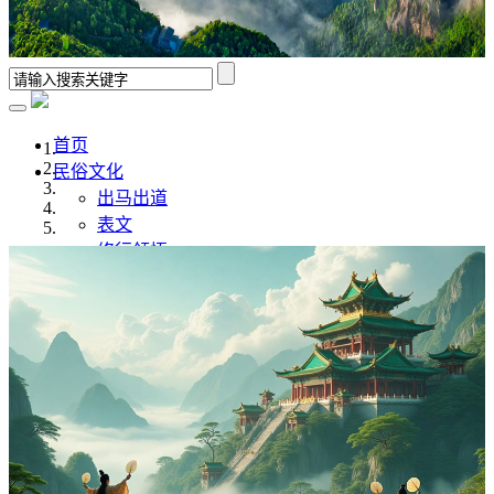
首页
民俗文化
出马出道
表文
修行领悟
香谱解析
风水学
佛道文化
佛家
道家
传统文化
传统文化
八字命理
奇门遁甲