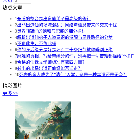
热点文章
1
矛盾的整合是出道仙弟子最高级的修行
2
出马出道仙的场域混乱：网络与信息带来的交叉干扰
3
灵界“编制”的饱和与职能的细分探讨
4
解析出道仙弟子人道意识的觉醒与灵性路径的分岔
5
不负此生，不负此缘
6
你的身后缘分是好是坏？二十条细节教你辨别正缘
7
磨难的真相：写给带缘分的你，别再把一切苦难都怪给“他们”
8
合格的仙缘立堂师标准有哪四方面？
9
必出的出马出道正仙缘能否送走？
10
死去的亲人成为了“清仙”入堂，这是一种幸运还是无奈？
精彩图片
更多>>