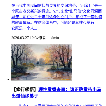
在当代中国民间信仰与灵界的交织地带，“出道仙”是一
个既古老又新兴的概念。它与东北“出马仙”文化同源而
异流，却在近二十年间逐渐独立门户，形成了一套独特
的叙事体系。在这套体系中，“仙缘”是其核心基石——
它既是一个人...
2026-03-27 10:04
作者：
admin
【修行领悟】
理性看香查事：请正确看待出马
出道仙缘弟子