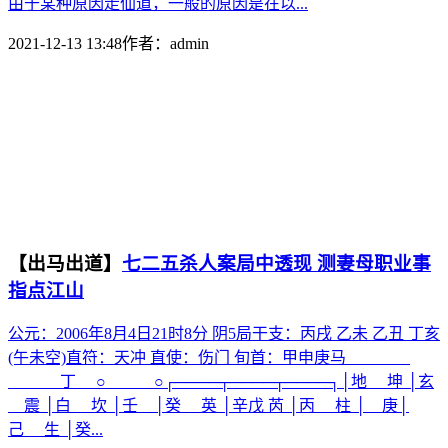
由于某种原因走仙道，一般的原因是在以...
2021-12-13 13:48
作者：
admin
【出马出道】
七二五杀人案局中透现 测妻母职业事
指点江山
公元：2006年8月4日21时8分 阴5局干支：丙戌 乙未 乙丑 丁亥
(午未空)直符：天冲 直使：伤门 旬首：甲申庚马
丁 ○ ○┌────┬────┬────┐│地 坤 │玄
震 │白 坎 │壬 │癸 英 │辛戊 芮 │丙 柱 │ 庚│
己 生 │癸...