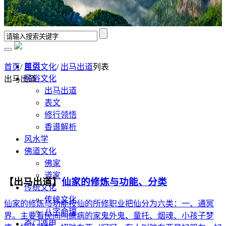
首页
首页
/
民俗文化
/
出马出道
列表
民俗文化
出马出道
出马出道
表文
修行领悟
香谱解析
风水学
佛道文化
佛家
道家
【出马出道】
仙家的修炼与功能、分类
传统文化
传统文化
仙家的修炼与功能按仙的所修职业把仙分为六类：一、通冥
八字命理
界。主要看民间叫癔病的家鬼外鬼、童托、烟魂、小孩子梦
奇门遁甲