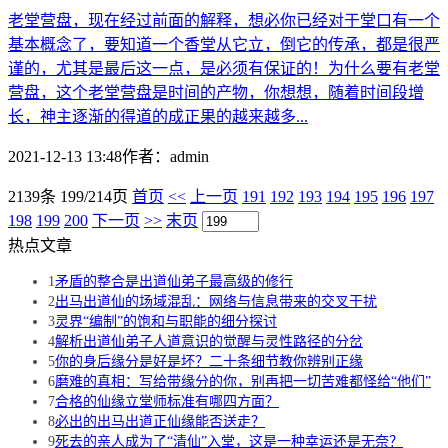
老堂营盘，现在经过前面的解释，想必你已经对于堂口有一个
基本概念了，要知道一个香堂从它立，倒它的传承，都是很严
谨的，尤其是最后这一点，是必须有保证的！为什么要有老堂
营盘，这个老堂营盘是时间的产物，你想想，随着时间段增
长，神主逐渐的得道的成正果的越来越多...
2021-12-13 13:48
作者：
admin
2139条 199/214页
首页
<<
上一页
191
192
193
194
195
196
197
198
199
200
下一页
>>
末页
热点文章
1
矛盾的整合是出道仙弟子最高级的修行
2
出马出道仙的场域混乱：网络与信息带来的交叉干扰
3
灵界“编制”的饱和与职能的细分探讨
4
解析出道仙弟子人道意识的觉醒与灵性路径的分岔
5
你的身后缘分是好是坏？二十条细节教你辨别正缘
6
磨难的真相：写给带缘分的你，别再把一切苦难都怪给“他们”
7
合格的仙缘立堂师标准有哪四方面？
8
必出的出马出道正仙缘能否送走？
9
死去的亲人成为了“清仙”入堂，这是一种幸运还是无奈？