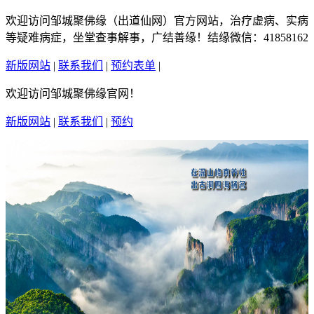
欢迎访问邹城聚佛缘（出道仙网）官方网站，治疗虚病、实病
等疑难病症，坐堂查事解事，广结善缘！结缘微信：41858162
新版网站
|
联系我们
|
预约表单
|
繁體中文
欢迎访问邹城聚佛缘官网！
新版网站
|
联系我们
|
预约