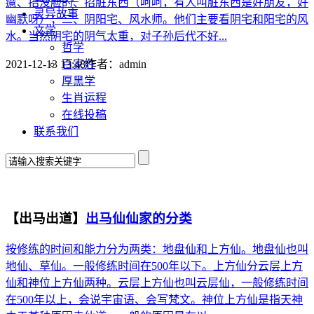
癔、招没脸的、招脏东西（呵呵，有人叫脏东西是好朋友，好
灵异故事
幽默呀）；二、阴阳宅、风水师。他们主要看阴宅和阳宅的风
文学
水。当然阴宅的阴气太重，对子孙后代不好...
哲学
百家姓
2021-12-13 13:48
作者：
admin
厚黑学
生肖运程
在线投稿
联系我们
【出马出道】
出马仙仙家的分类
按修练的时间和能力分为两类：地盘仙和上方仙。地盘仙也叫
地仙、草仙。一般修练时间在500年以下。上方仙分云层上方
仙和神位上方仙两种。云层上方仙也叫云层仙，一般修练时间
在500年以上，会说宇宙语、会写梵文。神位上方仙是指天神