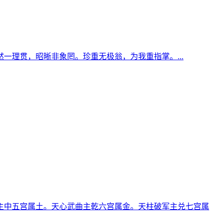
理贯，昭晰非象罔。珍重无极翁，为我重指掌。...
主中五宫属土。天心武曲主乾六宫属金。天柱破军主兑七宫属