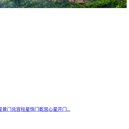
门兑宫柱星惊门乾宫心星开门...