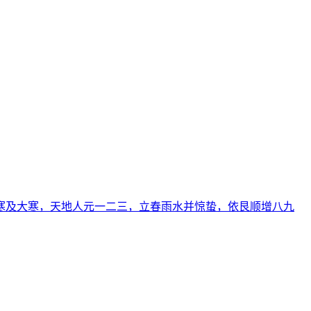
寒及大寒，天地人元一二三，立春雨水并惊蛰，依艮顺增八九