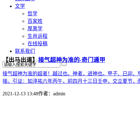
文学
哲学
百家姓
厚黑学
生肖运程
在线投稿
联系我们
【出马出道】
接气超神为准的-奇门遁甲
接气超神为准的超者！越过也。神者，进神也。甲子、已卯、
接。引证：如淳祐六年丙午，前四月十三日壬申，交立夏节，而
2021-12-13 13:48
作者：
admin