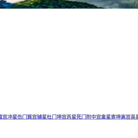
宫冲星伤门巽宫辅星杜门坤宫芮星死门附中宫禽星寄坤离宫英星景