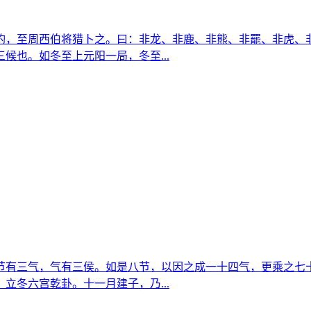
钓，至周西伯将猎卜之。曰：非龙、非鹿、非熊、非罷、非虎、
候也。如冬至上元阳一局，冬至...
节有三气，气有三侯。如是八节，以因之成一十四气，更乘之七
立冬六宫乾卦。十一月建子，乃...