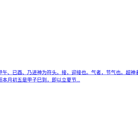
甲午、已酉、乃进神为符头。接，迎接也。气者，节气也。超神
本月初五是甲子巳到，即以立夏节...