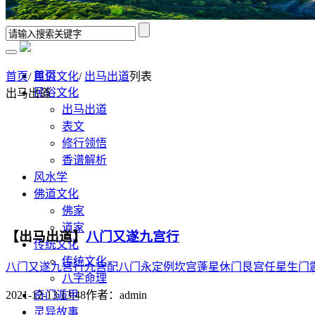
首页
首页
/
民俗文化
/
出马出道
列表
民俗文化
出马出道
出马出道
表文
修行领悟
香谱解析
风水学
佛道文化
佛家
道家
【出马出道】
八门又遂九宫行
传统文化
传统文化
八门又遂九宫行九宫配八门永定例坎宫蓬星休门艮宫任星生门震
八字命理
奇门遁甲
2021-12-13 13:48
作者：
admin
灵异故事