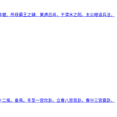
非貔、所获霸王之辅．果遇吕尚，于渭水之阳。太公暗谙兵法，
十二侯。备焉。冬至一宫坎卦。立春八宫艮卦。春分三宫震卦。