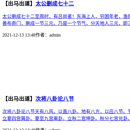
【出马出道】
太公删成七十二
太公删成七十二至周时，有吕尚者！东海上人，穷困年老，渔
善布奇门，删成一节三元，乃是一个节气，分天地人三元，即三
2021-12-13 13:48
作者：
admin
【出马出道】
次将八卦论八节
次将八卦论八节天有八风，以直八卦。地有八方，以应八节。
立夏四宫巽卦。夏至九宫离卦。立秋二宫坤卦。秋分七宫兑卦。