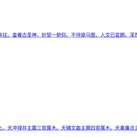
往。皇羲古圣神，妙契一俯仰。不待窥马图，人文已宣朗。浑然一
土。天冲禄存主震三宫属木。天辅文曲主巽四宫属木。天禽廉贞