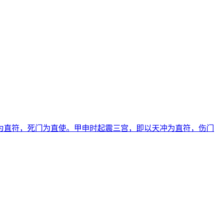
为直符，死门为直使。甲申时起震三宫，即以天冲为直符，伤门