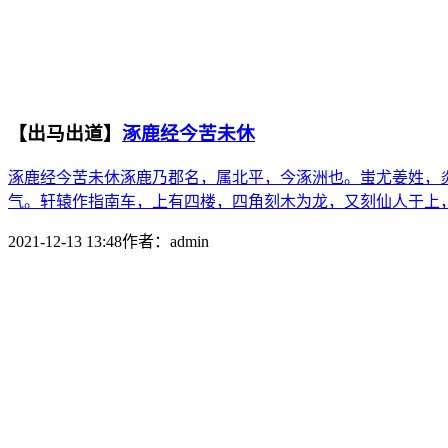
【出马出道】
涿鹿经今苦未休
涿鹿经今苦未休涿鹿乃郡名，属北平，今涿洲也。蚩尤姜姓，
气。轩辕作指南车，上有四楼，四角刻木为龙，又刻仙人于上，
2021-12-13 13:48
作者：
admin