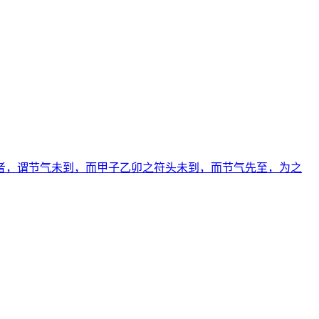
者，谓节气未到，而甲子乙卯之符头未到，而节气先至，为之