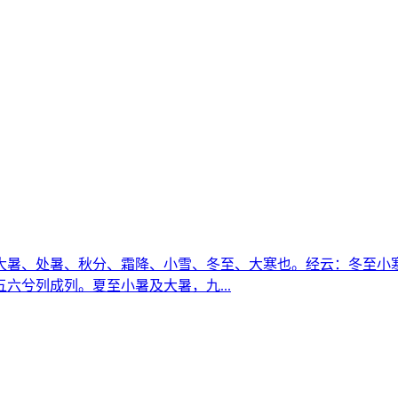
大暑、处暑、秋分、霜降、小雪、冬至、大寒也。经云：冬至小
六兮列成列。夏至小暑及大暑，九...