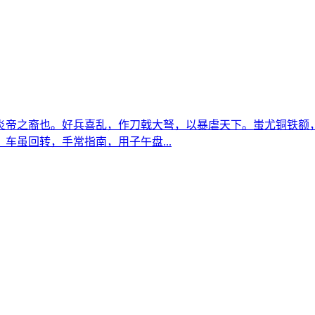
炎帝之裔也。好兵喜乱，作刀戟大弩，以暴虐天下。蚩尤铜铁额
车虽回转，手常指南，用子午盘...