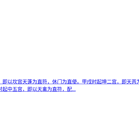
，即以坎宫天蓬为直符，休门为直使。甲戌时起坤二宫，即天芮
起中五宫，即以天禽为直符，配...