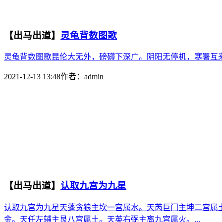
【出马出道】
灵龟背数图歌
灵龟背数图歌昆伦大无外，磅礴下深广。阴阳无停机，寒署互来
2021-12-13 13:48
作者：
admin
【出马出道】
认取九宫为九星
认取九宫为九星天蓬贪狼主坎一宫属水。天芮巨门主坤二宫属
金。天任左辅主艮八宫属土。天英右弼主离九宫属火。...