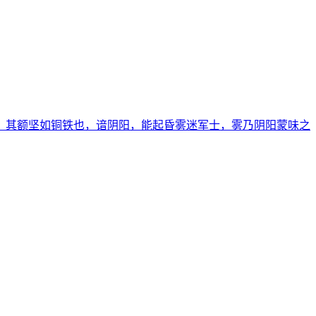
，其额坚如铜铁也，谙阴阳，能起昏雾迷军士，雾乃阴阳蒙味之