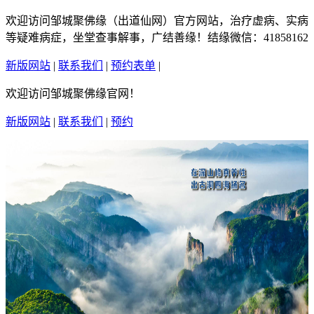
欢迎访问邹城聚佛缘（出道仙网）官方网站，治疗虚病、实病
等疑难病症，坐堂查事解事，广结善缘！结缘微信：41858162
新版网站
|
联系我们
|
预约表单
|
繁體中文
欢迎访问邹城聚佛缘官网！
新版网站
|
联系我们
|
预约