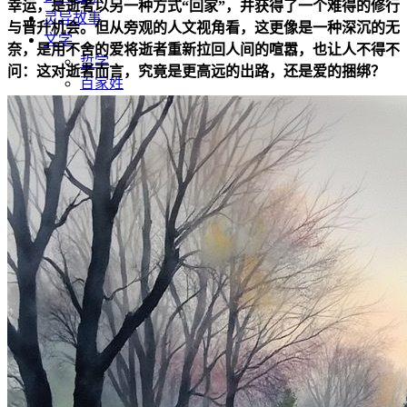
幸运，是逝者以另一种方式“回家”，并获得了一个难得的修行
灵异故事
与晋升机会。但从旁观的人文视角看，这更像是一种深沉的无
文学
奈，是用不舍的爱将逝者重新拉回人间的喧嚣，也让人不得不
哲学
问：这对逝者而言，究竟是更高远的出路，还是爱的捆绑？
百家姓
厚黑学
生肖运程
在线投稿
联系我们