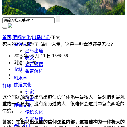
首页
首页
/
民俗文化
/
出马出道
/正文
民俗文化
死去的亲人成为了“清仙”入堂，这是一种幸运还是无奈？
出马出道
2026 年 05 月 11 日 15:58:58
表文
浏览：8070
修行领悟
收藏
香谱解析
风水学
佛道文化
打印
佛家
这个问题触及了出马出道仙信仰体系中最私人、最深情也最沉
道家
重的一个角落。没有亲历过的人，很难体会这其中复杂纠缠的
传统文化
情感。
传统文化
八字命理
答案：在出马出道仙的信仰逻辑内部，这被建构为一种极大的
奇门遁甲