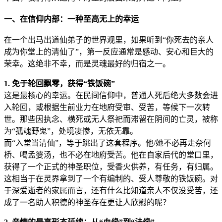
一、在信仰内部：一种至高无上的幸运
在一个出马出道仙弟子的世界观里，如果听到“你死去的亲人
成为你堂上的清仙了”，第一反应通常是感动、安心和巨大的
荣幸。这绝非不幸，而是灵魂最好的归宿之一。
1. 免于轮回飘零，获得“铁饭碗”
这是最核心的幸运。在民间信仰中，普通人死后绝大多数会进
入轮回，或根据生前业力在地府受审、受苦，等候下一次转
世。那些因执念、横死或无人祭祀而滞留在阴间的亡灵，被称
为“孤魂野鬼”，处境凄惨，无依无靠。
而“入堂当清仙”，等于跳出了这套程序。他/她不必再走奈何
桥、喝孟婆汤，也不必在地府受苦。他在自家后代的堂口里，
获得了一个正式的神圣职位，受香火供养，有任务，有归属。
这相当于在灵界拿到了一个有编制的、受人尊敬的铁饭碗。对
于深爱逝者的家属而言，还有什么比知道亲人不仅没受苦，还
成了一名助人积德的神圣存在更让人欣慰的呢？