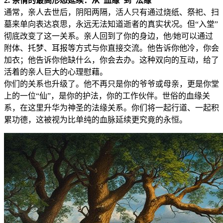
2. 亲情的最高形态延续：从“血缘”到“法缘”
通常，亲人去世后，阴阳两隔，活人只有通过烧纸、祭祀、扫
墓来单向表达哀思，永远无法知道逝者的真实状况。但“入堂”
彻底改变了这一关系。亲人回到了你的身边，他/她可以通过
附体、托梦、耳报等方式与你直接交流。他告诉你他冷，你会
加衣；他告诉你他缺什么，你会去办。这种双向的互动，给了
活着的亲人巨大的心理慰藉。
你们的关系也升级了。他不再只是你的爷爷或母亲，更是你堂
上的一位“仙”，是你的护法，你的工作伙伴。世俗的血缘关
系，在这里升华为神圣的法缘关系。你们将一起行道、一起积
累功德，这被视为比单纯的血脉延续更究竟的永恒。