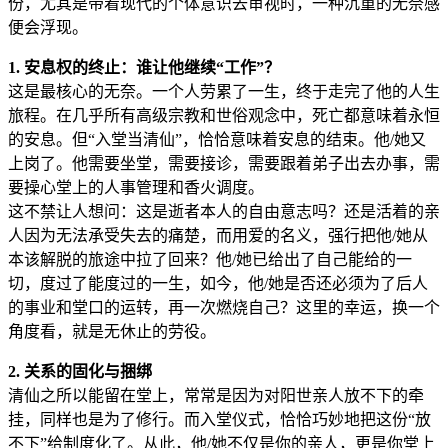
份，尤其是带着现代的个体意识去审视时，一种沉重的无奈感
便会浮现。
1. 安息权的终止：谁让他继续“工作”？
这是最核心的无奈。一个人劳累了一生，终于走完了他的人生
旅程。在几乎所有高级宗教和世俗观念中，死亡都意味着永恒
的安息。但“入堂当清仙”，恰恰意味着安息的结束。他/她又
上岗了。他需要坐堂，需要接诊，需要跟着弟子出去办事，需
要操心堂上的人事管理和香火调度。
这不禁让人想问：这是逝者本人的自由意志吗？还是活着的亲
人因为无法承受失去的痛楚，而用爱的名义，强行把他/她从
本该解脱的旅途中拉了回来？他/她已给出了自己能给的一
切，度过了能度过的一生，如今，他/她是否还必须为了后人
的事业和堂口的运转，再一次燃烧自己？这里的幸运，换一个
角度看，就是无休止的劳役。
2. 关系的固化与捆绑
清仙之所以能留在堂上，常常是因为对阳世亲人放不下的牵
挂，同样也是为了修行。而入堂仪式，恰恰巧妙地把这份“放
不下”给制度化了。从此，他/她不仅是你的亲人，更是你堂上