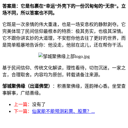
答案是：它是包裹在“幸运”外壳下的一份沉甸甸的“无奈”。立
场不同，所以答案也不同。
它既是一次亲情的伟大重逢，也是一场安息权的静默剥夺。它
完美体现了民间信仰最根本的特质：极其务实，也极其深情。
它不跟你讲玄妙的大道理，不安慰你他去往了更好的世界，而
是简单粗暴地告诉你：他没走，他就在这儿，还在帮你干活。
基于民间信仰、传统文化解读，理性看待，切勿沉迷，一家之
言，合理取舍。内容均为原创，转载请备注来源。
邹城聚佛缘（出道佛堂）
：积善聚佛缘，莲韵禅心香。坐堂查
事解事，广结善缘。
上一篇：
没有了
下一篇：
仙家能不能预测彩票、股票？...