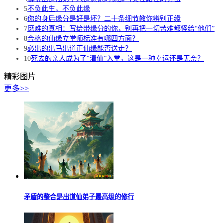
5
不负此生，不负此缘
6
你的身后缘分是好是坏？二十条细节教你辨别正缘
7
磨难的真相：写给带缘分的你，别再把一切苦难都怪给“他们”
8
合格的仙缘立堂师标准有哪四方面？
9
必出的出马出道正仙缘能否送走？
10
死去的亲人成为了“清仙”入堂，这是一种幸运还是无奈？
精彩图片
更多>>
矛盾的整合是出道仙弟子最高级的修行