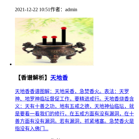
2021-12-22 10:51
作者：
admin
【香谱解析】
天地香
天地香香谱图解：天地采香，急焚香火。表法：天罗
神、地罗神临坛督促工作，要精进戒行。天地香烧香含
义：天有十善之功，地有五戒之德，天地神仙临坛，就
是要看一看我们的修行，在五戒方面有没有漏洞，在十
善方面有没有漏洞。若有漏洞，抓紧堵塞。急焚香火是
指没有入佛门...