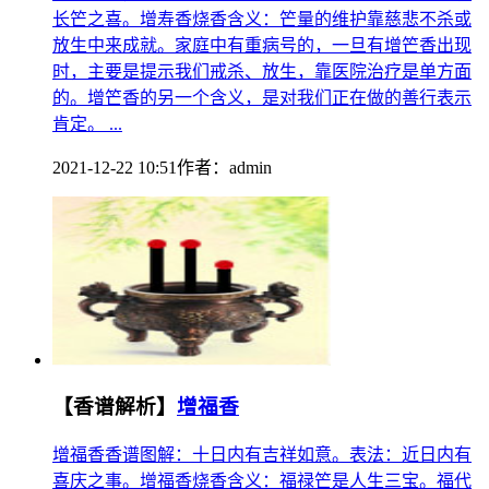
长笀之喜。增寿香烧香含义：笀量的维护靠慈悲不杀或
放生中来成就。家庭中有重病号的，一旦有增笀香出现
时，主要是提示我们戒杀、放生，靠医院治疗是单方面
的。增笀香的另一个含义，是对我们正在做的善行表示
肯定。 ...
2021-12-22 10:51
作者：
admin
【香谱解析】
增福香
增福香香谱图解：十日内有吉祥如意。表法：近日内有
喜庆之事。增福香烧香含义：福禄笀是人生三宝。福代