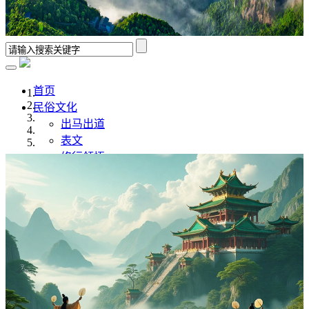
首页
民俗文化
出马出道
表文
修行领悟
香谱解析
风水学
佛道文化
佛家
道家
传统文化
传统文化
八字命理
奇门遁甲