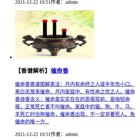
2021-12-22 10:51
作者：
admin
【香谱解析】
催命香
催命香香谱图解表法：月内有命终之人或半年伤小口。
黑白无常来催命，月内家庭中、有性命之忧之人。催命
香烧香含义：催命是实实在在的恶报现前，是指短命
报，正常死亡者不叫催命。家庭中的猫、狗、牛、马、
羊死亡时也称催命，催命香出现，不一定非要死人。免
催命的唯一方...
2021-12-22 10:51
作者：
admin