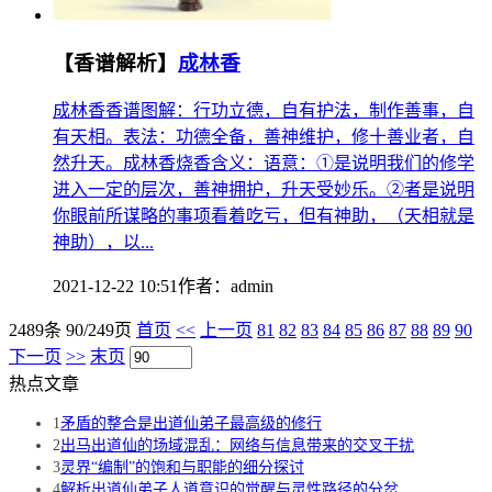
【香谱解析】
成林香
成林香香谱图解：行功立德，自有护法，制作善事，自
有天相。表法：功德全备，善神维护，修十善业者，自
然升天。成林香烧香含义：语意：①是说明我们的修学
进入一定的层次，善神拥护，升天受妙乐。②者是说明
你眼前所谋略的事项看着吃亏，但有神助，（天相就是
神助），以...
2021-12-22 10:51
作者：
admin
2489条 90/249页
首页
<<
上一页
81
82
83
84
85
86
87
88
89
90
下一页
>>
末页
热点文章
1
矛盾的整合是出道仙弟子最高级的修行
2
出马出道仙的场域混乱：网络与信息带来的交叉干扰
3
灵界“编制”的饱和与职能的细分探讨
4
解析出道仙弟子人道意识的觉醒与灵性路径的分岔