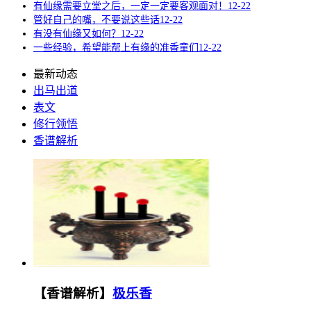
有仙缘需要立堂之后，一定一定要客观面对！
12-22
管好自己的嘴，不要说这些话
12-22
有没有仙缘又如何？
12-22
一些经验，希望能帮上有缘的准香童们
12-22
最新动态
出马出道
表文
修行领悟
香谱解析
【香谱解析】
极乐香