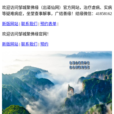
欢迎访问邹城聚佛缘（出道仙网）官方网站，治疗虚病、实病
等疑难病症，坐堂查事解事，广结善缘！结缘微信：41858162
新版网站
|
联系我们
|
预约表单
|
繁體中文
欢迎访问邹城聚佛缘官网！
新版网站
|
联系我们
|
预约