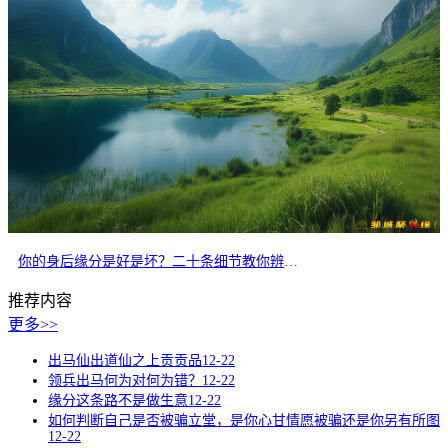
你的身后缘分是好是坏？二十条细节教你辨别正缘
推荐内容
更多>>
出马仙出道仙之上贡贡品
12-22
领兵出马何为对何为错？
12-22
缘分这条路不是做生意
12-22
如何判断自己是否被骗立堂，是你心甘情愿被骗还是你另有所图
12-22