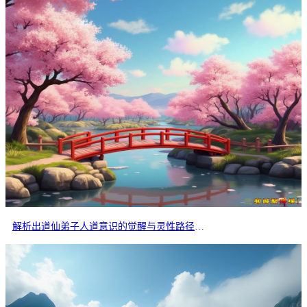
解析出道仙弟子人道意识的觉醒与灵性路径的分岔