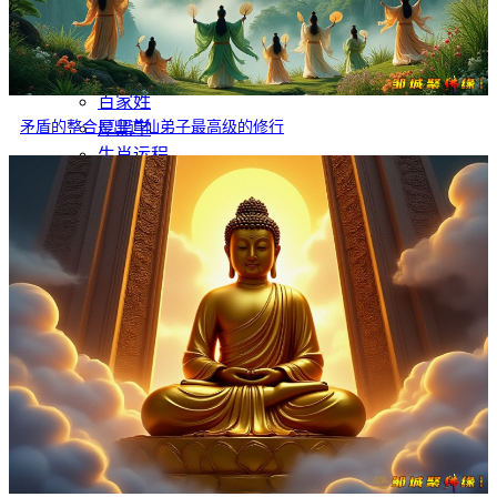
灵异故事
文学
哲学
百家姓
矛盾的整合是出道仙弟子最高级的修行
厚黑学
生肖运程
在线投稿
联系我们