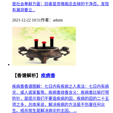
是社会奉献方面；四者是贪嗔痴念去掉的干净否。发现
有漏洞要立...
2021-12-22 10:51
作者：
admin
【香谱解析】
疾病香
疾病香香谱图解：七日内有疾病之人表法：七日内有病
灾，或人或家畜等。疾病香烧香含义：疾病香比喻打预
防针，是提示我们不要造疾病的因，疾病的因的二十五
项之多，总体来说，解决疾病的方法是不伤害任何众
生。戒杀放生是解决病灾的主因。 ...