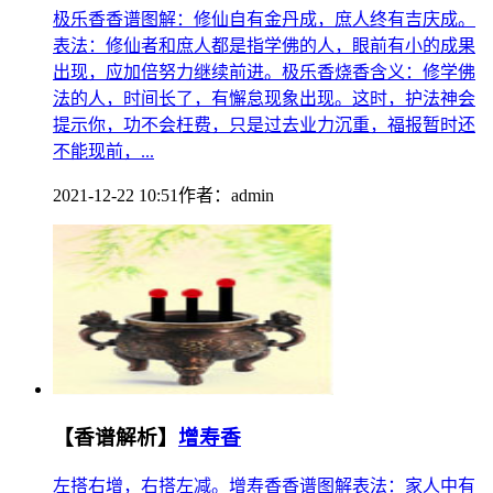
极乐香香谱图解：修仙自有金丹成，庶人终有吉庆成。
表法：修仙者和庶人都是指学佛的人，眼前有小的成果
出现，应加倍努力继续前进。极乐香烧香含义：修学佛
法的人，时间长了，有懈怠现象出现。这时，护法神会
提示你，功不会枉费，只是过去业力沉重，福报暂时还
不能现前，...
2021-12-22 10:51
作者：
admin
【香谱解析】
增寿香
左搭右增，右搭左减。增寿香香谱图解表法：家人中有