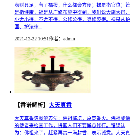
表财具足，有了福报，什么都会方便；禄是指官位；笀
是指健康。福是从广修布施中得到，我们说大施大得，
小舍小得，不舍不得，公修公得，婆修婆得。禄是从护
国、护法律...
2021-12-22 10:51
作者：
admin
【香谱解析】
大天真香
大天真香谱图解表法：佛祖临坛，急焚香火。佛祖或佛
的使者来检查工作，提醒人们不要懈怠修行。错误认
为：佛祖来了，赶紧再焚一满封香，表示诚意。大天真