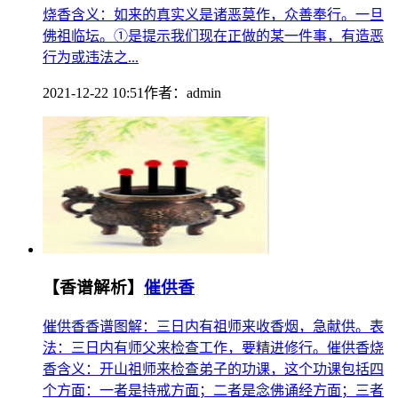
烧香含义：如来的真实义是诸恶莫作，众善奉行。一旦
佛祖临坛。①是提示我们现在正做的某一件事，有造恶
行为或违法之...
2021-12-22 10:51
作者：
admin
【香谱解析】
催供香
催供香香谱图解：三日内有祖师来收香烟，急献供。表
法：三日内有师父来检查工作，要精进修行。催供香烧
香含义：开山祖师来检查弟子的功课，这个功课包括四
个方面：一者是持戒方面；二者是念佛诵经方面；三者