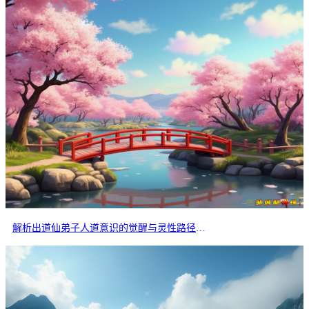
解析出道仙弟子人道意识的觉醒与灵性路径的分岔