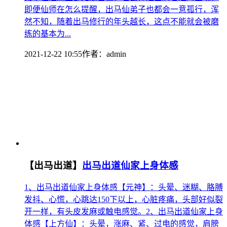
即便仙师在怎么提醒，出马仙弟子也都会一意孤行，浑
然不知，随着出马修行的年头越长，这点不能就会被磨
练的基本为...
2021-12-22 10:55
作者：
admin
【出马出道】
出马出道仙家上身体感
1、出马出道仙家上身体感【元神】：头晕、迷糊、胳膊
发抖、心慌，心跳达150下以上，心脏疼痛，头部好似裂
开一样，有头皮发麻或触电感觉。2、出马出道仙家上身
体感【上方仙】：头晕，涨麻、紧、过电的感觉，肩膀