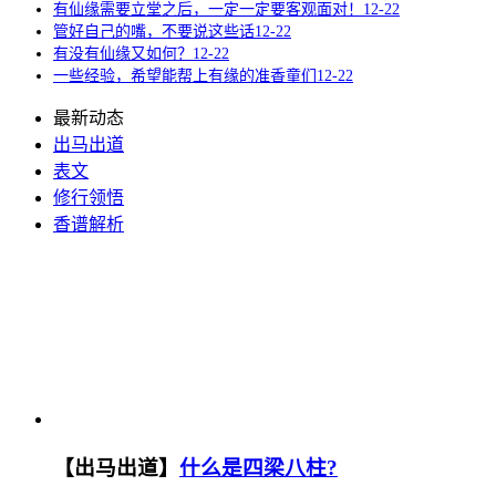
有仙缘需要立堂之后，一定一定要客观面对！
12-22
管好自己的嘴，不要说这些话
12-22
有没有仙缘又如何？
12-22
一些经验，希望能帮上有缘的准香童们
12-22
最新动态
出马出道
表文
修行领悟
香谱解析
【出马出道】
什么是四梁八柱?