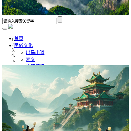
首页
民俗文化
出马出道
表文
修行领悟
香谱解析
风水学
佛道文化
佛家
道家
传统文化
传统文化
八字命理
奇门遁甲