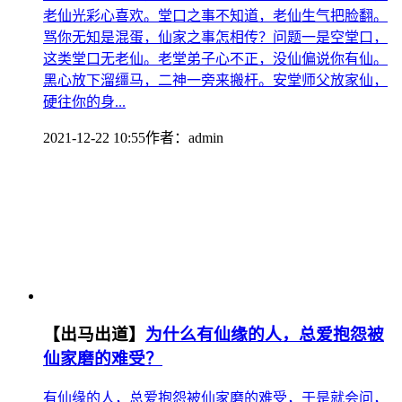
老仙光彩心喜欢。堂口之事不知道，老仙生气把脸翻。
骂你无知是混蛋，仙家之事怎相传？问题一是空堂口，
这类堂口无老仙。老堂弟子心不正，没仙偏说你有仙。
黑心放下溜缰马，二神一旁来搬杆。安堂师父放家仙，
硬往你的身...
2021-12-22 10:55
作者：
admin
【出马出道】
为什么有仙缘的人，总爱抱怨被
仙家磨的难受？
有仙缘的人，总爱抱怨被仙家磨的难受，于是就会问，