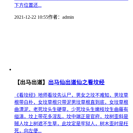
下方位置还...
2021-12-22 10:55
作者：
admin
【出马出道】
出马仙出道仙之看坟经
《看坟经》地师看坟先认尸，男女之坟不难知，男坟草
根带白朴，女坟草根只带泥男坟草根直到底，女坟草根
曲漂泥，老死坟头生硬草，少死坟头生嫩枝坟生曲藤有
缢滇，坟上带花多淫乱，坟中端正是官府，坟树歪斜是
贼人坟上树遮不生草，此坟定是牢狱人，树木歪时是枉
死，向左便...