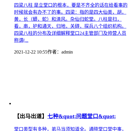
四梁八柱 是立堂口的根本，要是不齐全的话在给看事的
时候就会有办不了的事。四梁：指的是四大仙类，胡，
黄，长（蟒，蛇）和清风。杂仙归蛇堂。八柱是扫，
看，串，护和通天，归地，关碍，探兵八个组织机构。
四梁八柱的分布及详细解释堂口24主管部门及帅营人员
称谓(...
2021-12-22 10:55
作者：
admin
【出马出道】
七种&quot;问题堂口&quot;
堂口类型有多种，弟马当须知道全。通晓堂口堂中事，