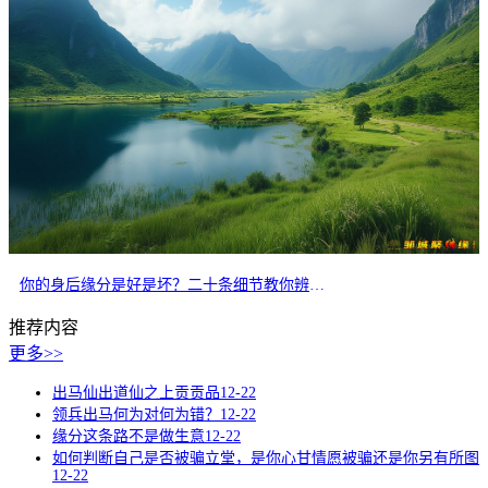
你的身后缘分是好是坏？二十条细节教你辨别正缘
推荐内容
更多>>
出马仙出道仙之上贡贡品
12-22
领兵出马何为对何为错？
12-22
缘分这条路不是做生意
12-22
如何判断自己是否被骗立堂，是你心甘情愿被骗还是你另有所图
12-22