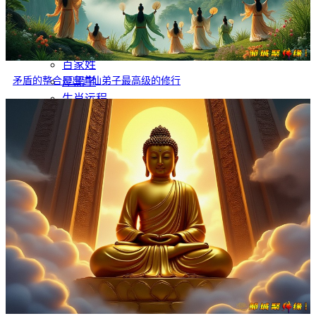
灵异故事
文学
哲学
百家姓
矛盾的整合是出道仙弟子最高级的修行
厚黑学
生肖运程
在线投稿
联系我们