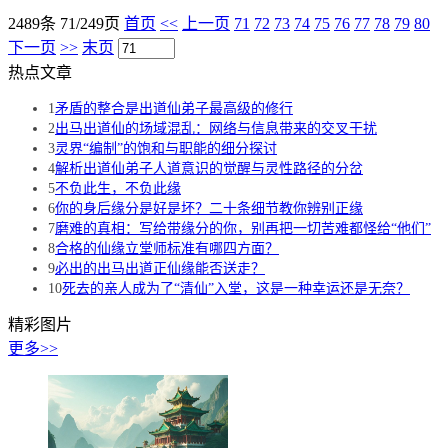
2489条 71/249页
首页
<<
上一页
71
72
73
74
75
76
77
78
79
80
下一页
>>
末页
热点文章
1
矛盾的整合是出道仙弟子最高级的修行
2
出马出道仙的场域混乱：网络与信息带来的交叉干扰
3
灵界“编制”的饱和与职能的细分探讨
4
解析出道仙弟子人道意识的觉醒与灵性路径的分岔
5
不负此生，不负此缘
6
你的身后缘分是好是坏？二十条细节教你辨别正缘
7
磨难的真相：写给带缘分的你，别再把一切苦难都怪给“他们”
8
合格的仙缘立堂师标准有哪四方面？
9
必出的出马出道正仙缘能否送走？
10
死去的亲人成为了“清仙”入堂，这是一种幸运还是无奈？
精彩图片
更多>>