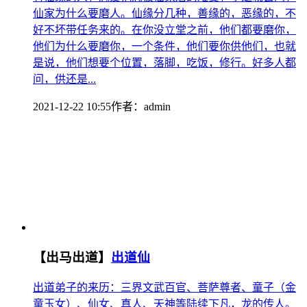
仙家为什么要磨人。仙缘分几种，善缘的，恶缘的，不
好不坏带任务来的。在你没立堂之前，他们都要磨你，
他们为什么要磨你，一个条件，他们要你供他们，也就
是说，他们想要个位置，落脚，吃饭，修行。好多人都
问，供还是...
2021-12-22 10:55
作者：
admin
【出马出道】
出道仙
出道弟子的来历：三界文武百官、菩萨尊者、童子（金
童玉女）、仙女、真人、天神等陆续下凡，龙的传人。