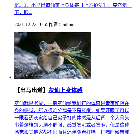
沉。3、出马出道仙家上身体感【上方护法】：突然晕一
下，眼...
2021-12-22 10:55
作者：
admin
【出马出道】
灰仙上身体感
灰仙就是老鼠，一般灰仙给我们打的体感是黄家和阴在
身的感觉，所以很难分辨是不是灰家，如果开眼了可以
一眼看透灰家给自己弟子打的体感是从后背二个大骨头
串着颈椎到头顶不舒服，感觉发沉或者发麻，但是这种
感觉和其他家都不同而且还伴随着打嗝，打嗝时候胃部