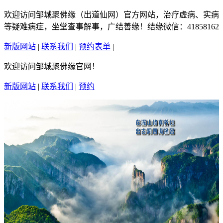
欢迎访问邹城聚佛缘（出道仙网）官方网站，治疗虚病、实病
等疑难病症，坐堂查事解事，广结善缘！结缘微信：41858162
新版网站
|
联系我们
|
预约表单
|
繁體中文
欢迎访问邹城聚佛缘官网！
新版网站
|
联系我们
|
预约