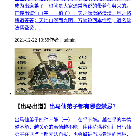
成为出道弟子，也就是大家通常所说的带着任务来的。
正传出道仙（字——柏子）：天之潇潇路漫漫，地之悠
悠道苍苍；天地自然而光明，万物轮回本性空；道名佛
法儒圣贤，...
2021-12-22 10:55
作者：
admin
【出马出道】
出马仙弟子都有哪些禁忌？
出马仙弟子四种不能（一）：在乎不能。越在乎的事情
越不能，越关心的事情越不能，往往萨满教仙门出马仙
弟子在这点上都无法自拔，也会掉进当局者迷的困境，