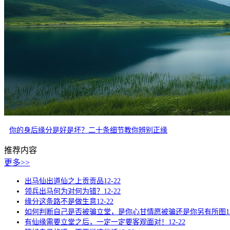
你的身后缘分是好是坏？二十条细节教你辨别正缘
推荐内容
更多>>
出马仙出道仙之上贡贡品
12-22
领兵出马何为对何为错？
12-22
缘分这条路不是做生意
12-22
如何判断自己是否被骗立堂，是你心甘情愿被骗还是你另有所图
1
有仙缘需要立堂之后，一定一定要客观面对！
12-22