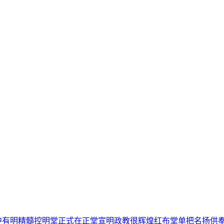
重暗中有明精髓控明堂正式在正堂宣明政教很辉煌红布堂单把名扬