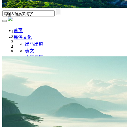
首页
民俗文化
出马出道
表文
修行领悟
香谱解析
风水学
佛道文化
佛家
道家
传统文化
传统文化
八字命理
奇门遁甲
灵异故事