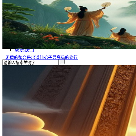
文学
哲学
百家姓
厚黑学
生肖运程
在线投稿
联系我们
矛盾的整合是出道仙弟子最高级的修行