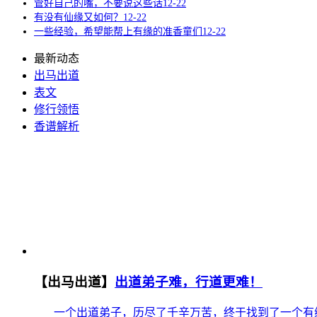
管好自己的嘴，不要说这些话
12-22
有没有仙缘又如何？
12-22
一些经验，希望能帮上有缘的准香童们
12-22
最新动态
出马出道
表文
修行领悟
香谱解析
【出马出道】
出道弟子难，行道更难！
一个出道弟子，历尽了千辛万苦，终于找到了一个有缘
却是刚刚开始。出道、行道就像一条取经的路，不单要经历
2021-12-22 10:55
作者：
admin