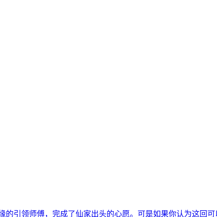
的引领师傅，完成了仙家出头的心愿。可是如果你认为这回可
风风雨雨、坎坎...