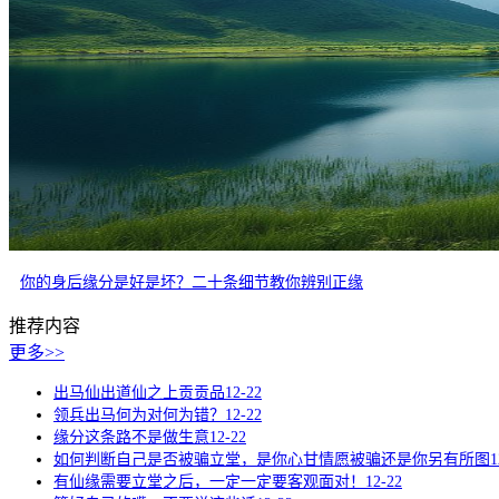
你的身后缘分是好是坏？二十条细节教你辨别正缘
推荐内容
更多>>
出马仙出道仙之上贡贡品
12-22
领兵出马何为对何为错？
12-22
缘分这条路不是做生意
12-22
如何判断自己是否被骗立堂，是你心甘情愿被骗还是你另有所图
1
有仙缘需要立堂之后，一定一定要客观面对！
12-22