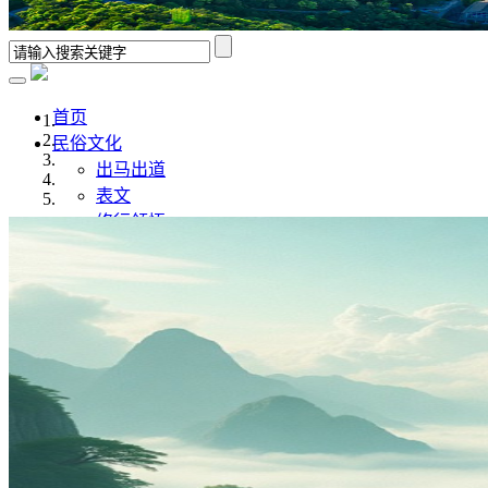
首页
民俗文化
出马出道
表文
修行领悟
香谱解析
风水学
佛道文化
佛家
道家
传统文化
传统文化
八字命理
奇门遁甲
灵异故事