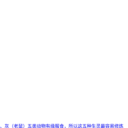
、灰（老鼠）五类动物有缘服食，所以这五种生灵最容易修炼