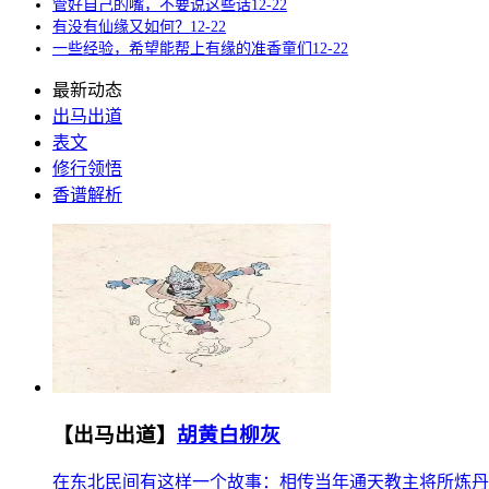
管好自己的嘴，不要说这些话
12-22
有没有仙缘又如何？
12-22
一些经验，希望能帮上有缘的准香童们
12-22
最新动态
出马出道
表文
修行领悟
香谱解析
【出马出道】
胡黄白柳灰
在东北民间有这样一个故事：相传当年通天教主将所炼丹