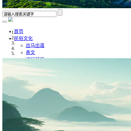
首页
民俗文化
出马出道
表文
修行领悟
香谱解析
风水学
佛道文化
佛家
道家
传统文化
传统文化
八字命理
奇门遁甲
灵异故事