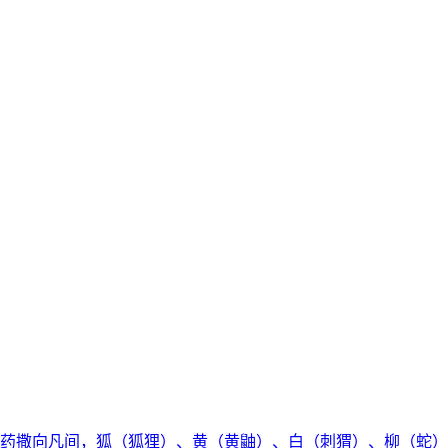
药撒向凡间，狐（狐狸）、黄（黄鼬）、白（刺猬）、柳（蛇）