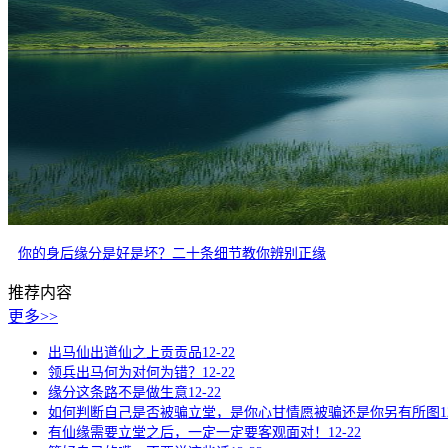
你的身后缘分是好是坏？二十条细节教你辨别正缘
推荐内容
更多>>
出马仙出道仙之上贡贡品
12-22
领兵出马何为对何为错？
12-22
缘分这条路不是做生意
12-22
如何判断自己是否被骗立堂，是你心甘情愿被骗还是你另有所图
1
有仙缘需要立堂之后，一定一定要客观面对！
12-22