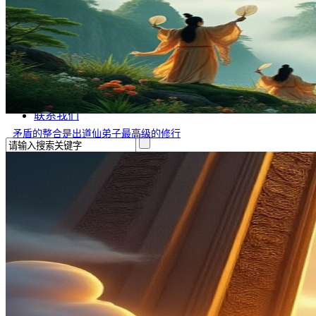
文学
哲学
百家姓
厚黑学
生肖运程
在线投稿
联系我们
矛盾的整合是出道仙弟子最高级的修行