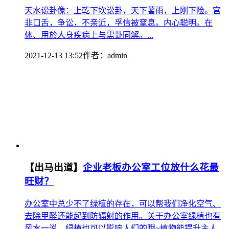
天水讼卦像：上乾下坎讼卦，天下著雨，上刚下险。宫
非口舌，争讼，不亲近，孚信被窒息。内心聪明。在
体、用於人身疾病上与需卦同解。...
2021-12-13 13:52
作者：
admin
【出马出道】
企业老板办公室工位放什么花最
旺财？
办公室中总少不了绿植的存在，可以帮我们净化空气、
去除甲醛还能起到防辐射的作用。关于办公室绿植也有
风水一说，绿植也可以影响人们的哦~植物能提升主人