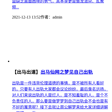
益缺乏直面困境的勇气，其本身更是鱼龙混杂、乱象
频...
2021-12-13 13:52
作者：
admin
【出马出道】
出马仙网之梦见自己出轨
出轨是一件违背伦理道德的事情，是不被所有人看好
的，只要有人出轨大家都会议论纷纷，最后臭名远扬，
对人们来说出轨的人是烂人，是不知羞耻的人，是个不
负责任的人，那么要是做梦梦到自己出轨会不会也是有
不好的寓意呢？接下去就让周公解梦来给大家详细讲解