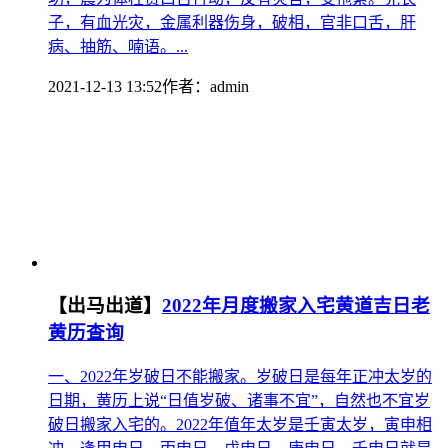
子，有血光灾，金属利器伤身，破相，官非口舌，肝
病、抽筋、喃语。...
2021-12-13 13:52
作者：
admin
【出马出道】
2022年月度搬家入宅黄道吉日老
黄历查询
一、2022年岁破日不能搬家。岁破日是每年正冲太岁的
日期，黄历上说“日值岁破、诸事不宜”，自然也不宜岁
破日搬家入宅的。2022年值年太岁是壬寅太岁，寅申相