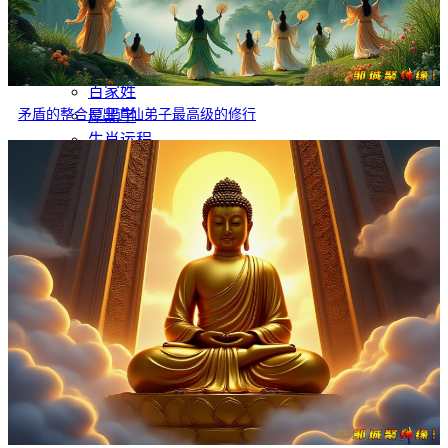
灵异故事
文学
哲学
百家姓
矛盾的整合是出道仙弟子最高级的修行
厚黑学
生肖运程
在线投稿
联系我们