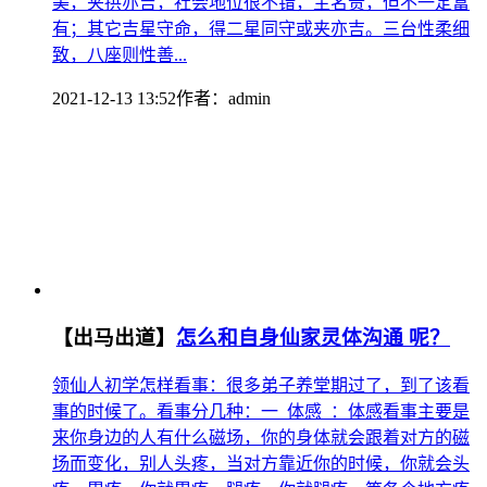
美，夹拱亦吉，社会地位很不错，主名贵，但不一定富
有；其它吉星守命，得二星同守或夹亦吉。三台性柔细
致，八座则性善...
2021-12-13 13:52
作者：
admin
【出马出道】
怎么和自身仙家灵体沟通 呢？
领仙人初学怎样看事：很多弟子养堂期过了，到了该看
事的时候了。看事分几种：一 体感 ：体感看事主要是
来你身边的人有什么磁场，你的身体就会跟着对方的磁
场而变化，别人头疼，当对方靠近你的时候，你就会头