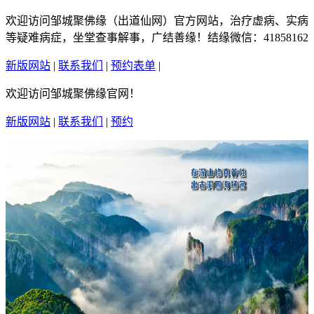
欢迎访问邹城聚佛缘（出道仙网）官方网站，治疗虚病、实病
等疑难病症，坐堂查事解事，广结善缘！结缘微信：41858162
新版网站
|
联系我们
|
预约表单
|
繁體中文
欢迎访问邹城聚佛缘官网！
新版网站
|
联系我们
|
预约