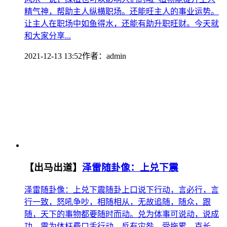
精气神，帮助主人纵横职场。还能旺主人的事业运势。
让主人在职场中如鱼得水，还能有助升职旺财。今天就
和大家分享...
2021-12-13 13:52
作者：
admin
【出马出道】
泽雷随卦像：上兑下震
泽雷随卦像：上兑下震随卦上口说下行动，言必行，言
行一致，怒吼争吵，相随相从，无故追随，随众，跟
随，天下的事物都要随时而动。兑为体事可说动，说成
功，震为体枉费口舌行动，反有灾咎，受拖累。克长