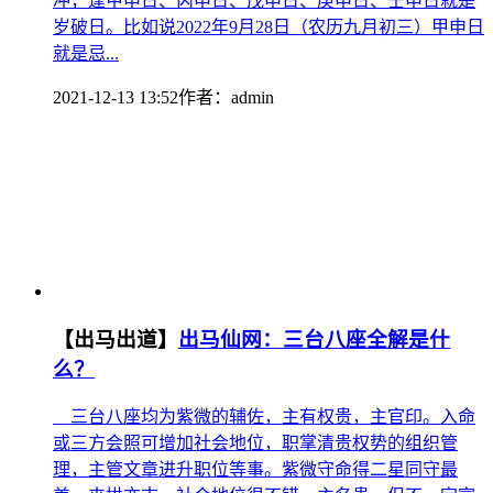
冲，逢甲申日、丙申日、戊申日、庚申日、壬申日就是
岁破日。比如说2022年9月28日（农历九月初三）甲申日
就是忌...
2021-12-13 13:52
作者：
admin
【出马出道】
出马仙网：三台八座全解是什
么？
三台八座均为紫微的辅佐，主有权贵，主官印。入命
或三方会照可增加社会地位，职掌清贵权势的组织管
理，主管文章进升职位等事。紫微守命得二星同守最