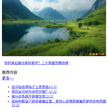
你的身后缘分是好是坏？二十条细节教你辨别正缘
推荐内容
更多>>
出马仙出道仙之上贡贡品
12-22
领兵出马何为对何为错？
12-22
缘分这条路不是做生意
12-22
如何判断自己是否被骗立堂，是你心甘情愿被骗还是你另有所图
12-22