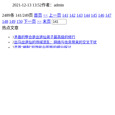
2021-12-13 13:52
作者：
admin
2489条 141/249页
首页
<<
上一页
141
142
143
144
145
146
147
148
149
150
下一页
>>
末页
热点文章
1
矛盾的整合是出道仙弟子最高级的修行
2
出马出道仙的场域混乱：网络与信息带来的交叉干扰
3
灵界“编制”的饱和与职能的细分探讨
4
解析出道仙弟子人道意识的觉醒与灵性路径的分岔
5
不负此生，不负此缘
6
你的身后缘分是好是坏？二十条细节教你辨别正缘
7
磨难的真相：写给带缘分的你，别再把一切苦难都怪给“他们”
8
合格的仙缘立堂师标准有哪四方面？
9
必出的出马出道正仙缘能否送走？
10
死去的亲人成为了“清仙”入堂，这是一种幸运还是无奈？
精彩图片
更多>>