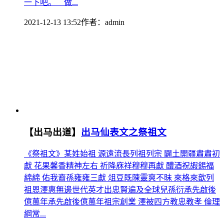
一下吧。 做...
2021-12-13 13:52
作者：
admin
【出马出道】
出马仙表文之祭祖文
《祭祖文》某姓始祖 源遠流長列祖列宗 闢土開疆肅肅初
獻 花果馨香精神左右 祈降庥祥穆穆再獻 醴酒祝嘏錫福
綿綿 佑我裔孫雍雍三獻 俎豆既陳靈爽不昧 來格來歆列
祖恩澤惠無邊世代英才出忠賢遍及全球兒孫衍承先啟後
億萬年承先啟後億萬年祖宗創業 澤被四方教忠教孝 倫理
綱常...