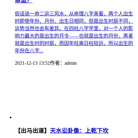
命运？
俗话说一命二运三风水，从命理八字来看，两个人出生
时即使年份、月份、出生日相同，但是出生时辰不同，
运势当然也会有差异。在四柱八字学里，对一个人的影
响力最大的是出生的月令——也就是出生的月份，再者
就是出生时的时辰，而因年柱离日柱较远，所以出生的
年份在八字...
2021-12-13 13:52
作者：
admin
【出马出道】
天水讼卦像：上乾下坎