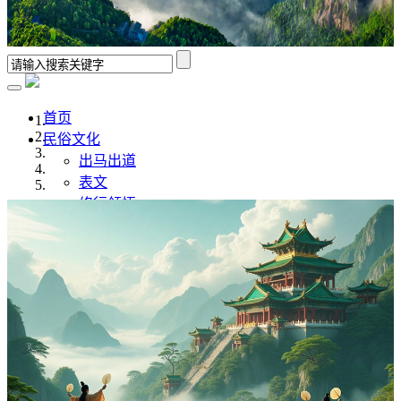
首页
民俗文化
出马出道
表文
修行领悟
香谱解析
风水学
佛道文化
佛家
道家
传统文化
传统文化
八字命理
奇门遁甲