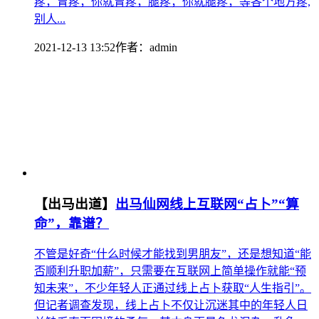
疼，胃疼，你就胃疼，腿疼，你就腿疼，等各个地方疼,
别人...
2021-12-13 13:52
作者：
admin
【出马出道】
出马仙网线上互联网“占卜”“算
命”，靠谱？
不管是好奇“什么时候才能找到男朋友”，还是想知道“能
否顺利升职加薪”，只需要在互联网上简单操作就能“预
知未来”，不少年轻人正通过线上占卜获取“人生指引”。
但记者调查发现，线上占卜不仅让沉迷其中的年轻人日