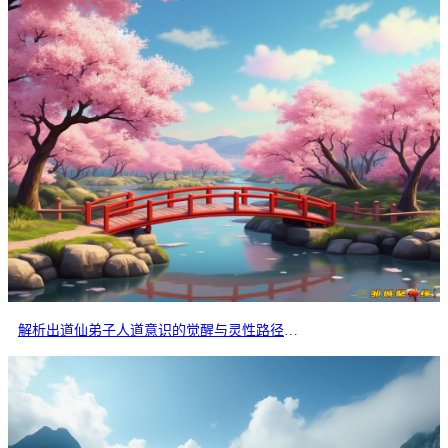
解析出道仙弟子人道意识的觉醒与灵性路径的分岔