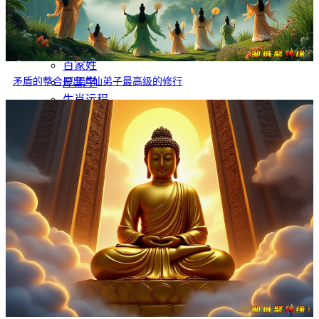
灵异故事
文学
哲学
百家姓
矛盾的整合是出道仙弟子最高级的修行
厚黑学
生肖运程
在线投稿
联系我们