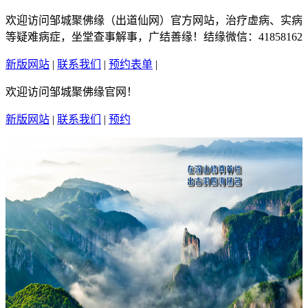
欢迎访问邹城聚佛缘（出道仙网）官方网站，治疗虚病、实病
等疑难病症，坐堂查事解事，广结善缘！结缘微信：41858162
新版网站
|
联系我们
|
预约表单
|
繁體中文
欢迎访问邹城聚佛缘官网！
新版网站
|
联系我们
|
预约