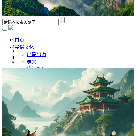
首页
民俗文化
出马出道
表文
修行领悟
香谱解析
风水学
佛道文化
佛家
道家
传统文化
传统文化
八字命理
奇门遁甲