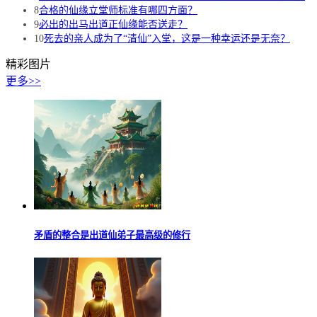
8
合格的仙缘立堂师标准有哪四方面？
9
必出的出马出道正仙缘能否送走？
10
死去的亲人成为了“清仙”入堂，这是一种幸运还是无奈？
精彩图片
更多>>
矛盾的整合是出道仙弟子最高级的修行