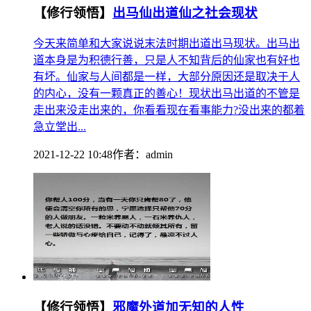
【修行领悟】
出马仙出道仙之社会现状
今天来简单和大家说说末法时期出道出马现状。出马出
道本身是为积德行善，只是人不知背后的仙家也有好也
有坏。仙家与人间都是一样，大部分原因还是取决于人
的内心，没有一颗真正的善心！现状出马出道的不管是
走出来没走出来的，你看看现在看事能力?没出来的都着
急立堂出...
2021-12-22 10:48
作者：
admin
【修行领悟】
邪魔外道加无知的人性