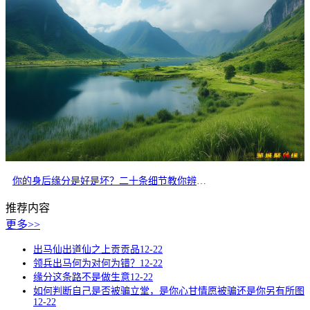
你的身后缘分是好是坏？二十条细节教你辨别正缘
推荐内容
更多>>
出马仙出道仙之上贡贡品
12-22
领兵出马何为对何为错？
12-22
缘分这条路不是做生意
12-22
如何判断自己是否被骗立堂，是你心甘情愿被骗还是你另有所图
12-22