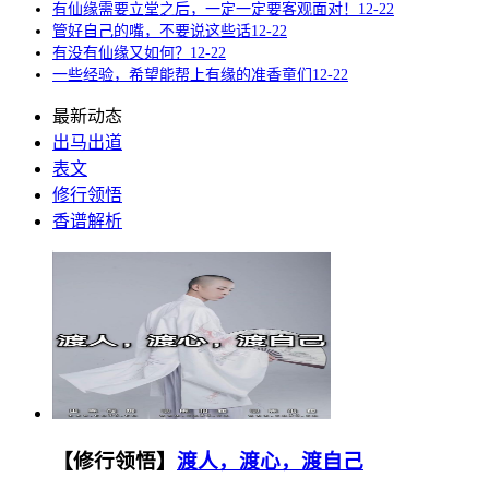
有仙缘需要立堂之后，一定一定要客观面对！
12-22
管好自己的嘴，不要说这些话
12-22
有没有仙缘又如何？
12-22
一些经验，希望能帮上有缘的准香童们
12-22
最新动态
出马出道
表文
修行领悟
香谱解析
【修行领悟】
渡人，渡心，渡自己