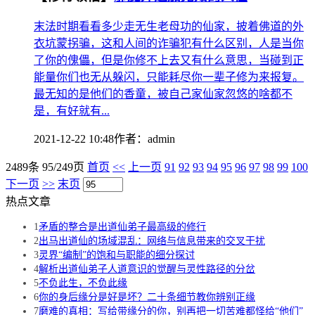
末法时期看看多少走无生老母功的仙家，披着佛道的外
衣坑蒙拐骗，这和人间的诈骗犯有什么区别，人是当你
了你的傀儡，但是你修不上去又有什么意思，当碰到正
能量你们也无从躲闪，只能耗尽你一辈子修为来报复。
最无知的是他们的香童，被自己家仙家忽悠的啥都不
是，有好就有...
2021-12-22 10:48
作者：
admin
2489条 95/249页
首页
<<
上一页
91
92
93
94
95
96
97
98
99
100
下一页
>>
末页
热点文章
1
矛盾的整合是出道仙弟子最高级的修行
2
出马出道仙的场域混乱：网络与信息带来的交叉干扰
3
灵界“编制”的饱和与职能的细分探讨
4
解析出道仙弟子人道意识的觉醒与灵性路径的分岔
5
不负此生，不负此缘
6
你的身后缘分是好是坏？二十条细节教你辨别正缘
7
磨难的真相：写给带缘分的你，别再把一切苦难都怪给“他们”