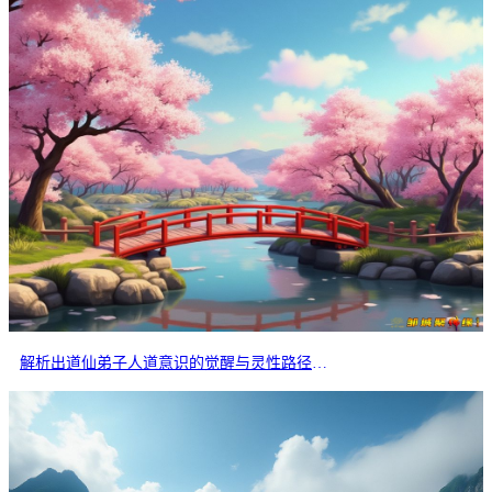
解析出道仙弟子人道意识的觉醒与灵性路径的分岔