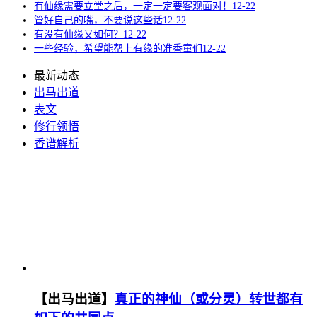
有仙缘需要立堂之后，一定一定要客观面对！
12-22
管好自己的嘴，不要说这些话
12-22
有没有仙缘又如何？
12-22
一些经验，希望能帮上有缘的准香童们
12-22
最新动态
出马出道
表文
修行领悟
香谱解析
【出马出道】
真正的神仙（或分灵）转世都有