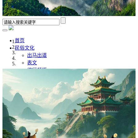
首页
民俗文化
出马出道
表文
修行领悟
香谱解析
风水学
佛道文化
佛家
道家
传统文化
传统文化
八字命理
奇门遁甲