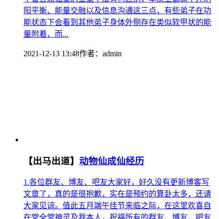
阳平衡、能量交融以及信息沟通这三点，有些弟子在功
能状态下会看到其他弟子身体外侧存在类似软甲状的能
量附着，而...
2021-12-13 13:48
作者：
admin
【出马出道】
动物仙成仙经历
1.各位群友、博友、吧友大家好，好久没有更新博客写
文章了，真的是很抱歉，实在是预约的算卦太多，还请
大家见谅。值此五月端午佳节来临之际，在这里欢喜自
在堂全堂神灵及我本人，祝福所有的群友、博友、吧友