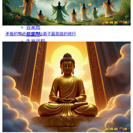
灵异故事
文学
哲学
百家姓
矛盾的整合是出道仙弟子最高级的修行
厚黑学
生肖运程
在线投稿
联系我们