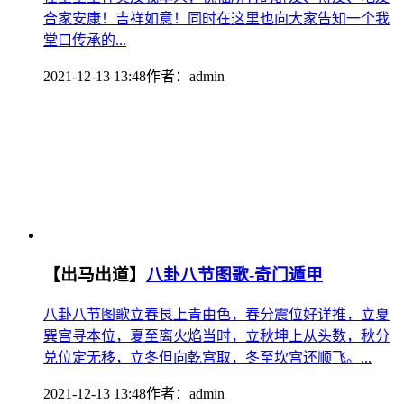
合家安康！吉祥如意！同时在这里也向大家告知一个我
堂口传承的...
2021-12-13 13:48
作者：
admin
【出马出道】
八卦八节图歌-奇门遁甲
八卦八节图歌立春艮上青由色，春分震位好详推，立夏
巽宫寻本位，夏至离火焰当时，立秋坤上从头数，秋分
兑位定无移，立冬但向乾宫取，冬至坎宫还顺飞。...
2021-12-13 13:48
作者：
admin