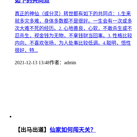
如下的共同点
真正的神仙（或分灵）转世都有如下的共同点：1.生来
就多灾多难，身体多数都不是很好。一生会有一次或多
次大难不死的经历。2. 心地善良，心软，不敢杀生或不
忍杀生，视金钱为无物，不拿钱财当回事。3. 性格比较
内向，不喜欢张扬，为人处事比较低调。4.聪明，悟性
很好，特...
2021-12-13 13:48
作者：
admin
【出马出道】
仙家如何闯天关？