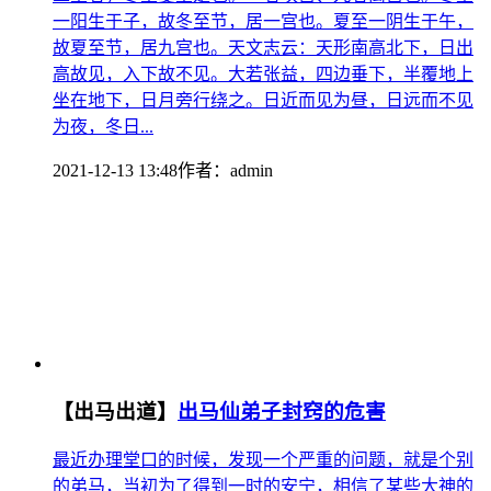
一阳生于子，故冬至节，居一宫也。夏至一阴生于午，
故夏至节，居九宫也。天文志云：天形南高北下，日出
高故见，入下故不见。大若张益，四边垂下，半覆地上
坐在地下，日月旁行绕之。日近而见为昼，日远而不见
为夜，冬日...
2021-12-13 13:48
作者：
admin
【出马出道】
出马仙弟子封窍的危害
最近办理堂口的时候，发现一个严重的问题，就是个别
的弟马，当初为了得到一时的安宁，相信了某些大神的