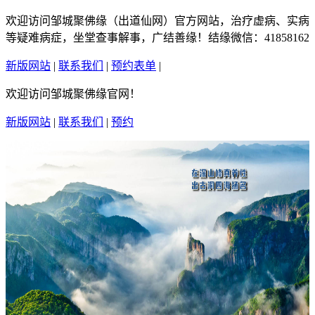
欢迎访问邹城聚佛缘（出道仙网）官方网站，治疗虚病、实病
等疑难病症，坐堂查事解事，广结善缘！结缘微信：41858162
新版网站
|
联系我们
|
预约表单
|
繁體中文
欢迎访问邹城聚佛缘官网！
新版网站
|
联系我们
|
预约