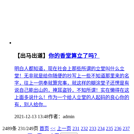
【出马出道】
你的香堂算立了吗？
明白人都知道，现在社会上那些所谓的立堂叫什么立
堂！无非就是给你随便的抄写上一些不知道那里来的名
字，往上一供奉就算完事，就这样的糊涂堂子还愣是有
说自己能出山的，掩耳盗铃，不知所谓！实在懒得在这
上面多说什么！作为一个给人立堂的人起码的良心你的
有，别人给你...
2021-12-13 13:48
作者：
admin
2489条 231/249页
首页
<<
上一页
231
232
233
234
235
236
237