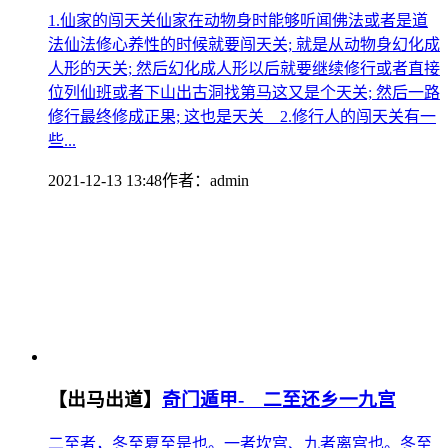
1.仙家的闯天关仙家在动物身时能够听闻佛法或者是道
法仙法修心养性的时候就要闯天关; 就是从动物身幻化成
人形的天关; 然后幻化成人形以后就要继续修行或者直接
位列仙班或者下山出古洞找第马这又是个天关; 然后一路
修行最终修成正果; 这也是天关 2.修行人的闯天关有一
些...
2021-12-13 13:48
作者：
admin
【出马出道】
奇门遁甲- 二至还乡一九宫
二至者，冬至夏至是也。一者坎宫、九者离宫也。冬至