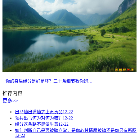
你的身后缘分是好是坏？二十条细节教你辨别正缘
推荐内容
更多>>
出马仙出道仙之上贡贡品
12-22
领兵出马何为对何为错？
12-22
缘分这条路不是做生意
12-22
如何判断自己是否被骗立堂，是你心甘情愿被骗还是你另有所图
12-22