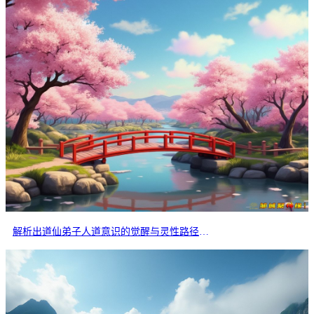
解析出道仙弟子人道意识的觉醒与灵性路径的分岔