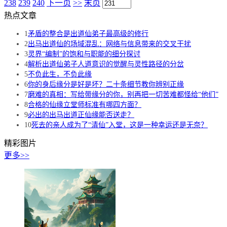
238
239
240
下一页
>>
末页
热点文章
1
矛盾的整合是出道仙弟子最高级的修行
2
出马出道仙的场域混乱：网络与信息带来的交叉干扰
3
灵界“编制”的饱和与职能的细分探讨
4
解析出道仙弟子人道意识的觉醒与灵性路径的分岔
5
不负此生，不负此缘
6
你的身后缘分是好是坏？二十条细节教你辨别正缘
7
磨难的真相：写给带缘分的你，别再把一切苦难都怪给“他们”
8
合格的仙缘立堂师标准有哪四方面？
9
必出的出马出道正仙缘能否送走？
10
死去的亲人成为了“清仙”入堂，这是一种幸运还是无奈？
精彩图片
更多>>