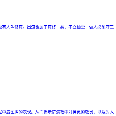
也有人叫修真。出道也属于真修一类，不立仙堂，做人必须守三
程中鹿图腾的表现。从而揭示萨满教中对神灵的敬畏，以及对人