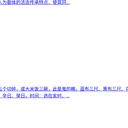
为载体的活态传承特点，使其同...
五个切碎，或大米饭三碗，此是鬼的粮。蓝布三尺、黑布三尺、
辛日、癸日。时间：选在亥时、...