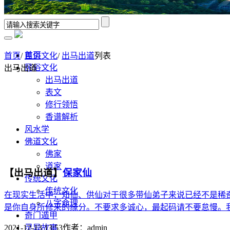
首页
首页
/
民俗文化
/
出马出道
列表
民俗文化
出马出道
出马出道
表文
修行领悟
香谱解析
风水学
佛道文化
佛家
道家
【出马出道】
保家仙
传统文化
传统文化
在现实生活中，知仙、供仙对于很多带仙弟子来说已经不是稀
八字命理
是你自身所修来的缘分。不要求多诚心，最起码请不要怠慢。我
奇门遁甲
灵异故事
2021-12-13 13:53
作者：
admin