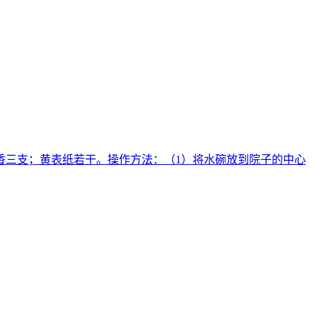
香三支；黄表纸若干。操作方法：（1）将水碗放到院子的中心