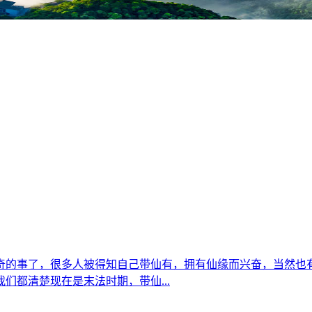
奇的事了，很多人被得知自己带仙有，拥有仙缘而兴奋，当然也
们都清楚现在是末法时期，带仙...