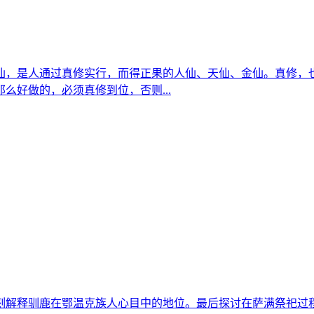
仙，是人通过真修实行，而得正果的人仙、天仙、金仙。真修，
么好做的，必须真修到位，否则...
刻解释驯鹿在鄂温克族人心目中的地位。最后探讨在萨满祭祀过