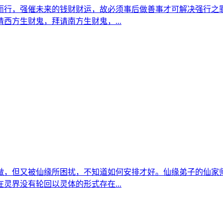
而行，强催未来的钱财财运，故必须事后做善事才可解决强行之罪
西方生财鬼，拜请南方生财鬼，...
做，但又被仙缘所困扰，不知道如何安排才好。仙缘弟子的仙家
灵界没有轮回以灵体的形式存在...