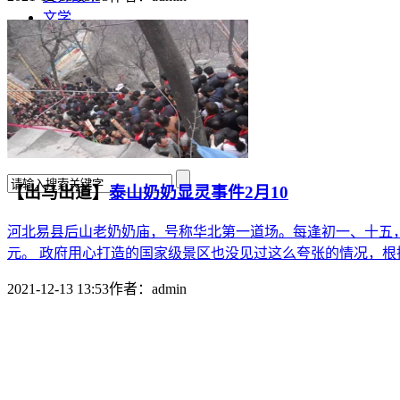
文学
哲学
百家姓
厚黑学
生肖运程
在线投稿
联系我们
【出马出道】
泰山奶奶显灵事件2月10
河北易县后山老奶奶庙，号称华北第一道场。每逢初一、十五
元。 政府用心打造的国家级景区也没见过这么夸张的情况，根据中
2021-12-13 13:53
作者：
admin