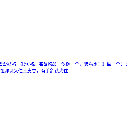
是否犯煞，犯何煞。准备物品：饭碗一个，装满水；罗盘一个；
师诀夹住三支香，有手剑诀夹住...