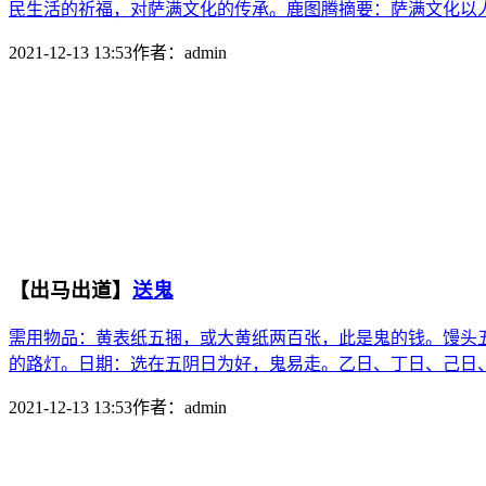
民生活的祈福，对萨满文化的传承。鹿图腾摘要：萨满文化以人
2021-12-13 13:53
作者：
admin
【出马出道】
送鬼
需用物品：黄表纸五捆，或大黄纸两百张，此是鬼的钱。馒头
的路灯。日期：选在五阴日为好，鬼易走。乙日、丁日、己日、
2021-12-13 13:53
作者：
admin