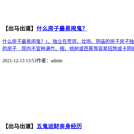
【出马出道】
什么房子最易闹鬼？
什么房子最易闹鬼？1、独立在荒郊、坟场、阴庙的房子房子
的房子 院内不宜种满竹、榕、桃树或芭蕉等容易招煞或卡阴的
2021-12-13 13:53
作者：
admin
【出马出道】
五鬼运财亲身经历