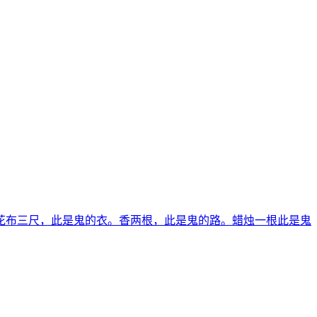
花布三尺，此是鬼的衣。香两根，此是鬼的路。蜡烛一根此是鬼