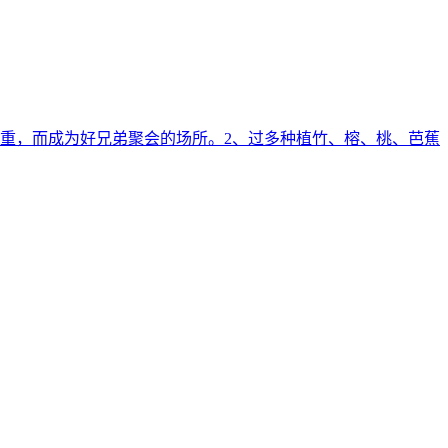
重，而成为好兄弟聚会的场所。2、过多种植竹、榕、桃、芭蕉