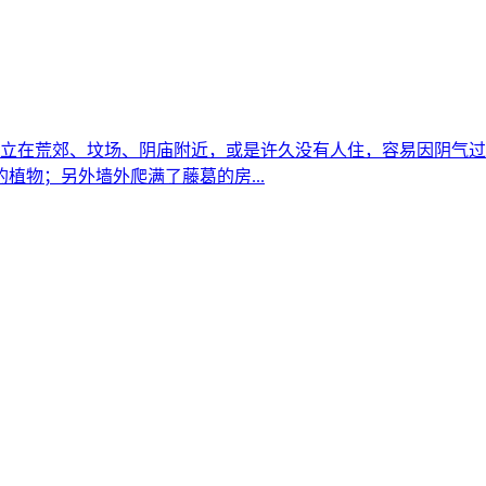
独立在荒郊、坟场、阴庙附近，或是许久没有人住，容易因阴气过
植物；另外墙外爬满了藤葛的房...