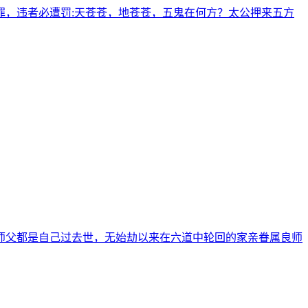
，违者必遭罚:天苍苍，地苍苍，五鬼在何方？太公押来五方
师父都是自己过去世，无始劫以来在六道中轮回的家亲眷属良师