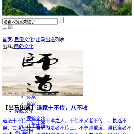
首页
首页
/
民俗文化
/
出马出道
列表
民俗文化
出马出道
出马出道
表文
修行领悟
香谱解析
风水学
佛道文化
佛家
道家
【出马出道】
道家十不传，八不收
传统文化
传统文化
道法十不传一、不忠不孝之人、不仁不义者不传二、执迷不
八字命理
误、言语轻狂、自以为是者不传三、不尊师重道，诽谤道者不
奇门遁甲