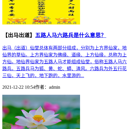
【出马出道】
五路人马六路兵是什么意思？
出马（出道）仙堂总体有两部分组成，分别为上方界仙家，地
仙界的草仙。上方界仙家为佛缘、道缘、上方仙缘，总称为上
方仙。地仙界仙家为五路人马才能组成仙堂，俗称五路人马六
路兵。五路兵马为狐、黄、蛇、蟒、清风。六路兵为外五行花
三仙，天上飞的，地下跑的，水里游的...
2021-12-22 10:54
作者：
admin