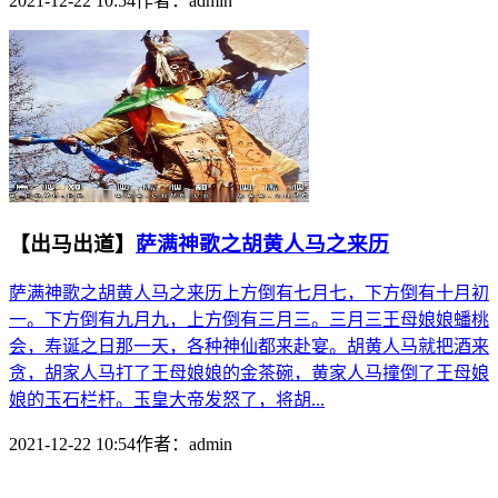
2021-12-22 10:54
作者：
admin
【出马出道】
萨满神歌之胡黄人马之来历
萨满神歌之胡黄人马之来历上方倒有七月七，下方倒有十月初
一。下方倒有九月九，上方倒有三月三。三月三王母娘娘蟠桃
会，寿诞之日那一天，各种神仙都来赴宴。胡黄人马就把酒来
贪，胡家人马打了王母娘娘的金茶碗，黄家人马撞倒了王母娘
娘的玉石栏杆。玉皇大帝发怒了，将胡...
2021-12-22 10:54
作者：
admin