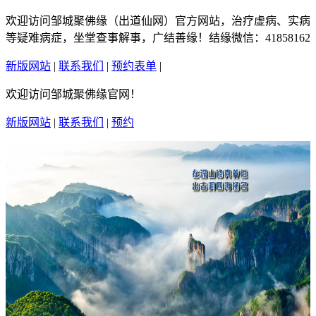
欢迎访问邹城聚佛缘（出道仙网）官方网站，治疗虚病、实病
等疑难病症，坐堂查事解事，广结善缘！结缘微信：41858162
新版网站
|
联系我们
|
预约表单
|
繁體中文
欢迎访问邹城聚佛缘官网！
新版网站
|
联系我们
|
预约