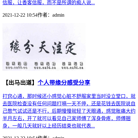
信服，让香客信服，而不是所谓的痴人说...
2021-12-22 10:54
作者：
admin
【出马出道】
个人带缘分感受分享
打窍心通，那时候还小感觉心脏不舒服家里当时没立堂口，就
去医院检查没有任何问题打嗝一天不停，还是花钱去医院说自
己憋气试试还是不行，后期慢慢就轻了天眼通，感觉胀痛大约
半月左右，开了就可以看见自己家师傅了浑身骨疼，师傅捆
身，一般几天就好以上经历结束也就代表...