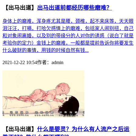
【出马出道】
出马出道前都经历哪些磨难？
身体上的磨难，浑身疼尤其是腰，颈椎，起不来床等，天天眼
泪汪汪，打嗝，打哈欠感情上的磨难，包括家人闹别扭，自己
和对象闹离婚，以及别的带缘分的人对你的诱惑（说白了就是
考验你的定力）金钱上的磨难，一般都是提前告诉你将要发生
什么破财的事情，用钱的时候自然有钱...
2021-12-22 10:54
作者：
admin
【出马出道】
什么是婴灵？为什么有人流产之后运