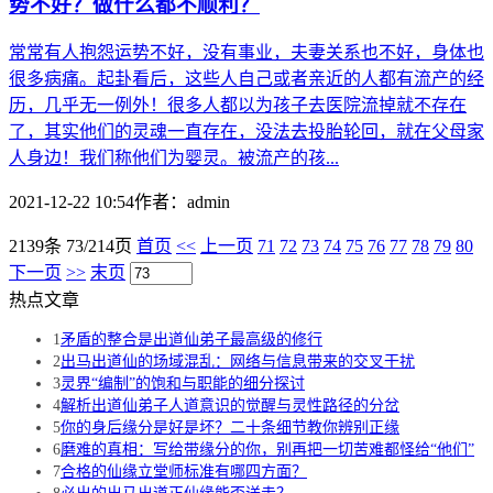
势不好？做什么都不顺利？
常常有人抱怨运势不好，没有事业，夫妻关系也不好，身体也
很多病痛。起卦看后，这些人自己或者亲近的人都有流产的经
历，几乎无一例外！很多人都以为孩子去医院流掉就不存在
了，其实他们的灵魂一直存在，没法去投胎轮回，就在父母家
人身边！我们称他们为婴灵。被流产的孩...
2021-12-22 10:54
作者：
admin
2139条 73/214页
首页
<<
上一页
71
72
73
74
75
76
77
78
79
80
下一页
>>
末页
热点文章
1
矛盾的整合是出道仙弟子最高级的修行
2
出马出道仙的场域混乱：网络与信息带来的交叉干扰
3
灵界“编制”的饱和与职能的细分探讨
4
解析出道仙弟子人道意识的觉醒与灵性路径的分岔
5
你的身后缘分是好是坏？二十条细节教你辨别正缘
6
磨难的真相：写给带缘分的你，别再把一切苦难都怪给“他们”
7
合格的仙缘立堂师标准有哪四方面？