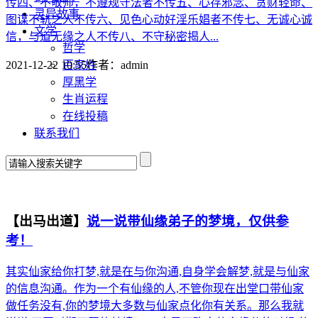
传四、不敬师，不遵规守法者不传五、心存邪念、贪财轻命、
灵异故事
图谋不轨之人不传六、见色心动好淫乐娼者不传七、无诚心诚
文学
信，与道无缘之人不传八、不守秘密揭人...
哲学
百家姓
2021-12-22 10:55
作者：
admin
厚黑学
生肖运程
在线投稿
联系我们
【出马出道】
说一说带仙缘弟子的梦境，仅供参
考！
其实仙家给你打梦,就是在与你沟通,自身学会解梦,就是与仙家
的信息沟通。作为一个有仙缘的人,不管你现在出堂口带仙家
做任务没有,你的梦境大多数与仙家点化你有关系。那么我就