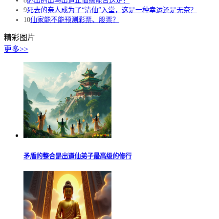
8
必出的出马出道正仙缘能否送走？
9
死去的亲人成为了“清仙”入堂，这是一种幸运还是无奈？
10
仙家能不能预测彩票、股票？
精彩图片
更多>>
矛盾的整合是出道仙弟子最高级的修行