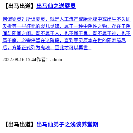
【出马出道】
出马仙之送婴灵
何谓婴灵？所谓婴灵，就是人工流产或胎死腹中或出生不久即
夭折等一些枉死的婴儿灵魂，属于一种中阴性之物，存在于阴
间与阳间之间。既不属于人，也不属于鬼，既不属于神，也不
属于魔，必需停留在这阶段，直到婴灵原本在世的阳寿缘尽
后，方能正式列为鬼魂，至此才可以再世...
2022-08-16 15:44
作者：
admin
【出马出道】
出马仙弟子之浅谈养堂期