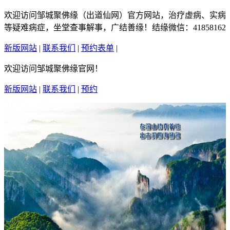
欢迎访问邹城聚佛缘（出道仙网）官方网站，治疗虚病、实病
等疑难病症，坐堂查事解事，广结善缘！结缘微信：41858162
新版网站
|
联系我们
|
预约表单
|
繁體中文
欢迎访问邹城聚佛缘官网！
新版网站
|
联系我们
|
预约