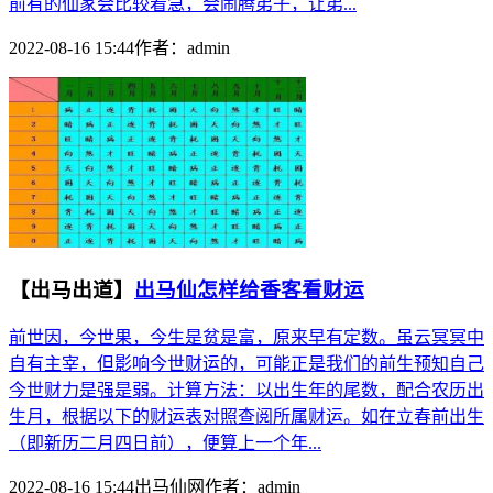
前有的仙家会比较着急，会闹腾弟子，让弟...
2022-08-16 15:44
作者：
admin
【出马出道】
出马仙怎样给香客看财运
前世因，今世果，今生是贫是富，原来早有定数。虽云冥冥中
自有主宰，但影响今世财运的，可能正是我们的前生预知自己
今世财力是强是弱。计算方法：以出生年的尾数，配合农历出
生月，根据以下的财运表对照查阅所属财运。如在立春前出生
（即新历二月四日前），便算上一个年...
2022-08-16 15:44
出马仙网
作者：
admin