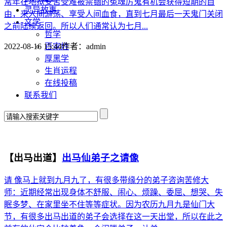
常年在地狱受苦受难被禁锢的冤魂厉鬼有机会获得短期的自
灵异故事
由，来人间游荡、享受人间血食，直到七月最后一天鬼门关闭
文学
之前陆续返回。所以人们通常认为七月...
哲学
百家姓
2022-08-16 15:44
作者：
admin
厚黑学
生肖运程
在线投稿
联系我们
【出马出道】
出马仙弟子之请像
请 像马上就到九月九了，有很多带缘分的弟子咨询苦修大
师：近期经常出现身体不舒服、闹心、烦躁、委屈、想哭、失
眠多梦、在家里坐不住等等症状。因为农历九月九是仙门大
节，有很多出马出道的弟子会选择在这一天出堂，所以在此之