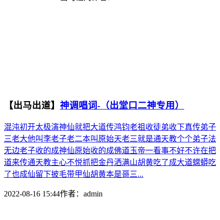
【出马出道】
神调唱词-（出堂口二神专用）
混沌初开太极演神仙就把大道传鸿钧老祖收徒弟收下真传弟子
三老大他叫李老子老二本叫原始天老三就是通天教个个弟子法
无边老子收的成神仙原始收的成佛道玉帝一看事不好不许在把
道来传通天教主心不悦抓把金丹洒满山胡黄吃了成大道蟐蟒吃
了也成仙留下披毛带甲仙胡黄本是哥三...
2022-08-16 15:44
作者：
admin