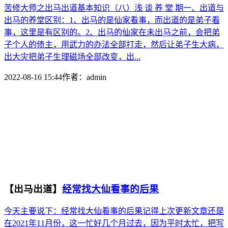
苦修大师之出马出道基本知识（八）浅 谈 养 堂 期一、出道与
出马的养堂区别：1、出马的是仙家看事，而出道的是弟子看
事，这里是有区别的。2、出马的仙家在未出马之前，会把弟
子个人的债主，用武力的办法全部打走，然后让弟子生大病，
出大灾把弟子生理磁场全部改变，出...
2022-08-16 15:44
作者：
admin
【出马出道】
经常找大仙看事的后果
今天主要说下：经常找大仙看事的后果记得上次更新文章还是
在2021年11月份，这一忙好几个月过去，因为平时太忙，把写