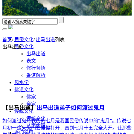
首页
首页
/
民俗文化
/
出马出道
列表
民俗文化
出马出道
出马出道
表文
修行领悟
香谱解析
风水学
佛道文化
佛家
道家
【出马出道】
出马出道弟子如何渡过鬼月
传统文化
传统文化
如何渡过鬼月农历的七月是我国民俗传说中的“鬼月”。传说七
八字命理
月初一这天鬼门会慢慢打开，直到七月十五完全大开。让那些
奇门遁甲