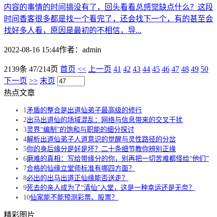
内容的事情的时间搞没有了，回头看看总感觉缺点什么？这段
时间香客很多都是找一个看完了，还会找下一个，有的甚至会
找好多人看，原因是最初的不相信，导...
2022-08-16 15:44
作者：
admin
2139条 47/214页
首页
<<
上一页
41
42
43
44
45
46
47
48
49
50
下一页
>>
末页
热点文章
1
矛盾的整合是出道仙弟子最高级的修行
2
出马出道仙的场域混乱：网络与信息带来的交叉干扰
3
灵界“编制”的饱和与职能的细分探讨
4
解析出道仙弟子人道意识的觉醒与灵性路径的分岔
5
你的身后缘分是好是坏？二十条细节教你辨别正缘
6
磨难的真相：写给带缘分的你，别再把一切苦难都怪给“他们”
7
合格的仙缘立堂师标准有哪四方面？
8
必出的出马出道正仙缘能否送走？
9
死去的亲人成为了“清仙”入堂，这是一种幸运还是无奈？
10
仙家能不能预测彩票、股票？
精彩图片