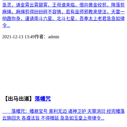
急灵，请金霄云霄碧霄，王母速来临，借向黄金绞剪，降落剪
麻绳，麻绳剪得纷纷碎不容情，若有巫师邪教来使法，天雷一
响霹你身，谨请南斗六星、北斗七星，吾奉太上老君急急如律
令...
2021-12-13 13:49
作者：
admin
【出马出道】
落幡咒
落幡咒：幡悬宝号 普利无边 诸神卫护 天罪消愆 经完幡落
云旆回天 各遵法旨 不得稽延 急急如玉皇上帝律令...