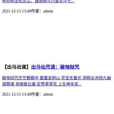
邪师邪法化灰尘，谨请南斗六星北斗七...
2021-12-13 13:49
作者：
admin
【出马出道】
出马仙咒语：破地狱咒
破地狱咒茫茫酆都中 重重金刚山 灵宝无量光 洞照炎池烦九幽
诸罪魂 身随香云旛 定慧青莲花 上生神永安...
2021-12-13 13:49
作者：
admin