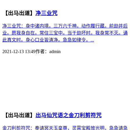
【出马出道】
净三业咒
净三业咒：身中诸内境。三万六千神。动作履行藏。前劫并后
业。愿我身自在。常住三宝中。当于劫坏时。我身常不灭。诵
此真文时。身心口业皆清净。急急如律令。...
2021-12-13 13:49
作者：
admin
【出马出道】
出马仙咒语之金刀利剪符咒
金刀利剪符咒：奉请冥天玉皇尊，灵霄宝殿放光明，急急请急