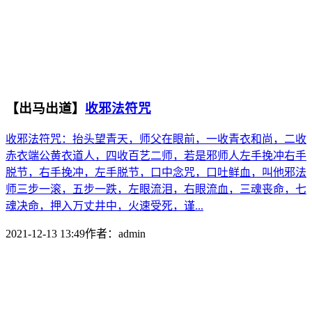
【出马出道】
收邪法符咒
收邪法符咒：抬头望青天，师父在眼前，一收青衣和尚，二收
赤衣端公黄衣道人，四收百艺二师，若是邪师人左手挽冲右手
脱节，右手挽冲，左手脱节，口中念咒，口吐鲜血，叫他邪法
师三步一滚，五步一跌，左眼流泪，右眼流血，三魂丧命，七
魂决命，押入万丈井中，火速受死，谨...
2021-12-13 13:49
作者：
admin