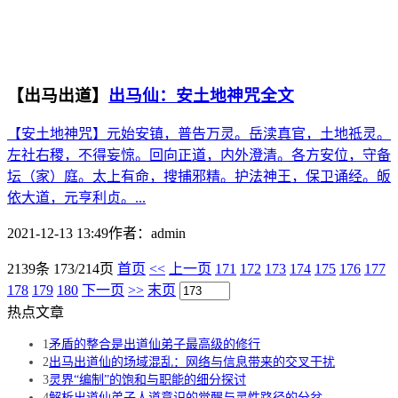
【出马出道】
出马仙：安土地神咒全文
【安土地神咒】元始安镇，普告万灵。岳渎真官，土地祗灵。
左社右稷，不得妄惊。回向正道，内外澄清。各方安位，守备
坛（家）庭。太上有命，搜捕邪精。护法神王，保卫诵经。皈
依大道，元亨利贞。...
2021-12-13 13:49
作者：
admin
2139条 173/214页
首页
<<
上一页
171
172
173
174
175
176
177
178
179
180
下一页
>>
末页
热点文章
1
矛盾的整合是出道仙弟子最高级的修行
2
出马出道仙的场域混乱：网络与信息带来的交叉干扰
3
灵界“编制”的饱和与职能的细分探讨
4
解析出道仙弟子人道意识的觉醒与灵性路径的分岔