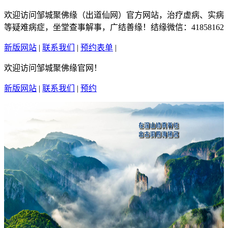
欢迎访问邹城聚佛缘（出道仙网）官方网站，治疗虚病、实病
等疑难病症，坐堂查事解事，广结善缘！结缘微信：41858162
新版网站
|
联系我们
|
预约表单
|
繁體中文
欢迎访问邹城聚佛缘官网！
新版网站
|
联系我们
|
预约