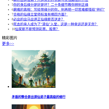
5
你的身后缘分是好是坏？二十条细节教你辨别正缘
6
磨难的真相：写给带缘分的你，别再把一切苦难都怪给“他们”
7
合格的仙缘立堂师标准有哪四方面？
8
必出的出马出道正仙缘能否送走？
9
死去的亲人成为了“清仙”入堂，这是一种幸运还是无奈？
10
仙家能不能预测彩票、股票？
精彩图片
更多>>
矛盾的整合是出道仙弟子最高级的修行