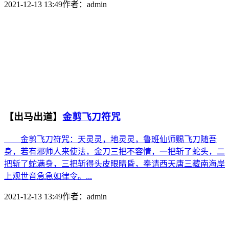
2021-12-13 13:49
作者：
admin
【出马出道】
金剪飞刀符咒
金剪飞刀符咒：天灵灵，地灵灵，鲁班仙师赐飞刀随吾
身，若有邪师人来使法，金刀三把不容情，一把斩了蛇头，二
把斩了蛇满身，三把斩得头皮眼睛昏，奉请西天唐三藏南海岸
上观世音急急如律令。...
2021-12-13 13:49
作者：
admin