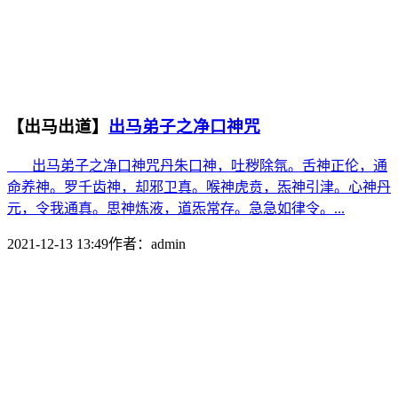
【出马出道】
出马弟子之净口神咒
出马弟子之净口神咒丹朱口神，吐秽除氛。舌神正伦，通
命养神。罗千齿神，却邪卫真。喉神虎贲，炁神引津。心神丹
元，令我通真。思神炼液，道炁常存。急急如律令。...
2021-12-13 13:49
作者：
admin