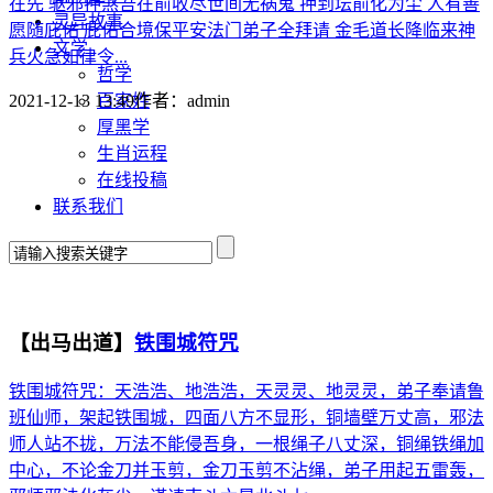
在先 驱邪押煞吾在前收尽世间无祸鬼 押到坛前化为尘 人有善
灵异故事
愿随庇佑 庇佑合境保平安法门弟子全拜请 金毛道长降临来神
文学
兵火急如律令...
哲学
百家姓
2021-12-13 13:49
作者：
admin
厚黑学
生肖运程
在线投稿
联系我们
【出马出道】
铁围城符咒
铁围城符咒：天浩浩、地浩浩，天灵灵、地灵灵，弟子奉请鲁
班仙师，架起铁围城，四面八方不显形，铜墙壁万丈高，邪法
师人站不拢，万法不能侵吾身，一根绳子八丈深，铜绳铁绳加
中心，不论金刀并玉剪，金刀玉剪不沾绳，弟子用起五雷轰，