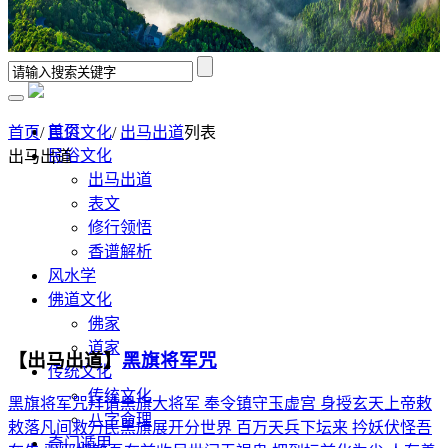
首页
首页
/
民俗文化
/
出马出道
列表
民俗文化
出马出道
出马出道
表文
修行领悟
香谱解析
风水学
佛道文化
佛家
道家
【出马出道】
黑旗将军咒
传统文化
传统文化
黑旗将军咒拜请黑旗大将军 奉令镇守玉虚宫 身授玄天上帝敕
八字命理
敕落凡间救万民黑旗展开分世界 百万天兵下坛来 扲妖伏怪吾
奇门遁甲