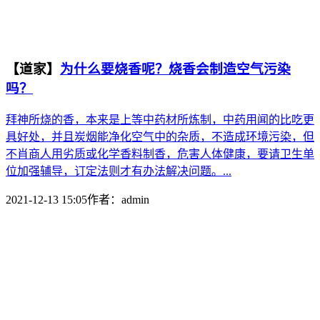
【道家】
为什么要烧香呢？烧香会制造空气污染
吗？
拜神所烧的香，本来是上等中药材所炼制，中药用闻的比吃更
具好处，并且炭烟能净化空气中的杂质，不造成环境污染，但
不肖商人用劣质或化学香料制香，危害人体健康，要请卫生单
位加强辅导，订定法则才有办法解决问题。...
2021-12-13 15:05
作者：
admin