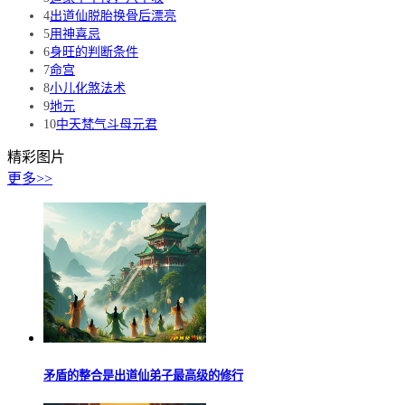
4
出道仙脱胎换骨后漂亮
5
用神喜忌
6
身旺的判断条件
7
命宫
8
小儿化煞法术
9
地元
10
中天梵气斗母元君
精彩图片
更多>>
矛盾的整合是出道仙弟子最高级的修行