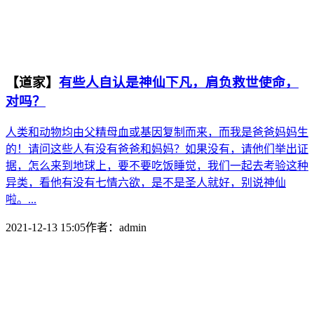
【道家】
有些人自认是神仙下凡，肩负救世使命，
对吗？
人类和动物均由父精母血或基因复制而来，而我是爸爸妈妈生
的！请问这些人有没有爸爸和妈妈？如果没有，请他们举出证
据，怎么来到地球上，要不要吃饭睡觉，我们一起去考验这种
异类，看他有没有七情六欲，是不是圣人就好，别说神仙
啦。...
2021-12-13 15:05
作者：
admin