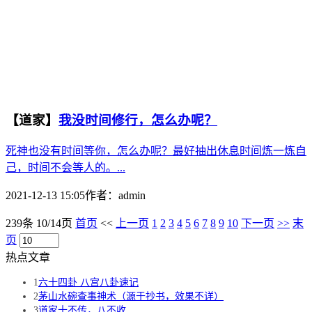
【道家】
我没时间修行，怎么办呢？
死神也没有时间等你，怎么办呢？最好抽出休息时间炼一炼自
己，时间不会等人的。...
2021-12-13 15:05
作者：
admin
239条 10/14页
首页
<<
上一页
1
2
3
4
5
6
7
8
9
10
下一页
>>
末
页
热点文章
1
六十四卦 八宫八卦速记
2
茅山水碗查事神术（源于抄书，效果不详）
3
道家十不传，八不收