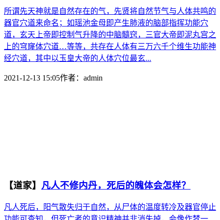
所谓先天神就是自然存在的气，先贤将自然节气与人体共鸣的
器官穴道来命名；如瑶池金母即产生肺液的脑部指挥功能穴
道，玄天上帝即控制气升降的中脑髓窍，三官大帝即泥丸宫之
上的穹窿体穴道…等等，共存在人体有三万六千个维生功能神
经穴道，其中以玉皇大帝的人体穴位最玄...
2021-12-13 15:05
作者：
admin
【道家】
凡人不修内丹，死后的魄体会怎样？
凡人死后，阳气散失归于自然，从尸体的温度转冷及器官停止
功能可查知，但死亡者的意识精神并非消失掉，会像作梦一