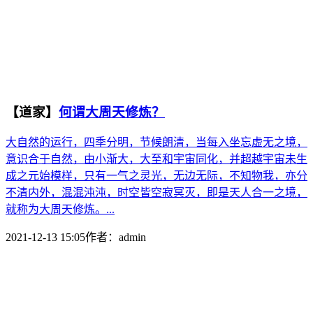
【道家】
何谓大周天修炼？
大自然的运行，四季分明，节候朗清，当每入坐忘虚无之境，
意识合于自然，由小渐大，大至和宇宙同化，并超越宇宙未生
成之元始模样，只有一气之灵光，无边无际，不知物我，亦分
不清内外，混混沌沌，时空皆空寂冥灭，即是天人合一之境，
就称为大周天修炼。...
2021-12-13 15:05
作者：
admin