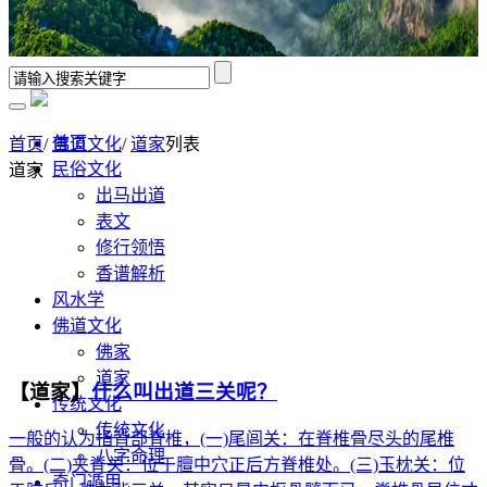
首页
首页
/
佛道文化
/
道家
列表
民俗文化
道家
出马出道
表文
修行领悟
香谱解析
风水学
佛道文化
佛家
道家
【道家】
什么叫出道三关呢？
传统文化
传统文化
一般的认为指背部脊椎，(一)尾闾关：在脊椎骨尽头的尾椎
八字命理
骨。(二)夹脊关：位于膻中穴正后方脊椎处。(三)玉枕关：位
奇门遁甲