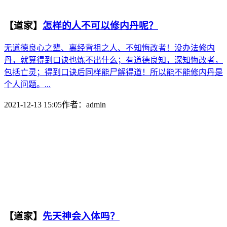
【道家】
怎样的人不可以修内丹呢？
无道德良心之辈、离经背祖之人、不知悔改者！没办法修内
丹，就算得到口诀也炼不出什么；有道德良知，深知悔改者，
包括亡灵；得到口诀后同样能尸解得道！所以能不能修内丹是
个人问题。...
2021-12-13 15:05
作者：
admin
【道家】
先天神会入体吗？