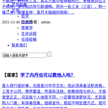
于脑后，称为背三关，其实只是中枢骨髓而已，脊椎骨异位才
灵异故事
不顺畅，多作动功导引即通畅。而另一处三关（三官），称一
文学
撞三关，或撞金钟；是开大脑缝的隐喻；...
哲学
百家姓
2021-12-13 15:05
作者：
admin
厚黑学
生肖运程
在线投稿
联系我们
【道家】
学了内丹也可以教他人吗？
度人修行是好事，也是复兴中华文化；但必须具备法职资格，
上苍才认同，尊师重道，传道有法统，依教规授与他人，才是
堂堂正正，况且每个人体质不同，一定要很清楚状况，尤其是
刚入门者，有排毒现象，宿病发作，假如不明处理方式，很可