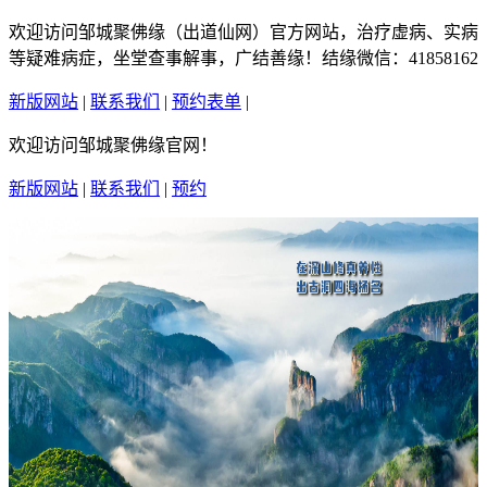
欢迎访问邹城聚佛缘（出道仙网）官方网站，治疗虚病、实病
等疑难病症，坐堂查事解事，广结善缘！结缘微信：41858162
新版网站
|
联系我们
|
预约表单
|
繁體中文
欢迎访问邹城聚佛缘官网！
新版网站
|
联系我们
|
预约