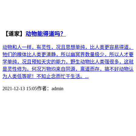
【道家】
动物能得道吗？
动物和人一样，有灵性，况且思想单纯，比人类更容易得道，
牠们的魄体比人类更清静，所以幽冥界数量极少，所以人才要
学单纯，况且预知天灾的能力，野生动物比人类强很多，这就
是灵性修为。何况万物均来自同源，禀道而存，搞不好动物认
为人类低等呢！不知止念而忙于生活。...
2021-12-13 15:05
作者：
admin