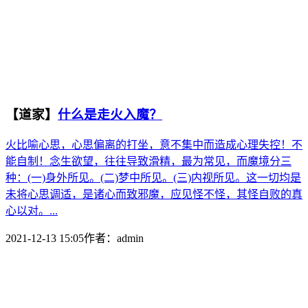
【道家】
什么是走火入魔？
火比喻心思，心思偏离的打坐，意不集中而造成心理失控！不
能自制！念生欲望，往往导致滑精，最为常见，而魔境分三
种：(一)身外所见。(二)梦中所见。(三)内视所见。这一切均是
未将心思调适，是诸心而致邪魔，应见怪不怪，其怪自败的真
心以对。...
2021-12-13 15:05
作者：
admin