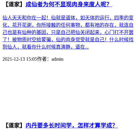
【道家】
成仙者为何不显现肉身来度人呢？
仙人天天和你在一起！仙就是道体，如天体的运行，四季的变
化，花开花谢，你所接触的任何事物，都有祂的存在，就连自
己也是有仙种的基因，只是自己把仙关闭起来，心门打不开罢
了！被物质时空给蒙骗，仙的肉身觉受就是自己！什么时候找
到仙人，就看你什么时候真清静，道在...
2021-12-13 15:05
作者：
admin
【道家】
内丹要多长时间学，怎样才算学成？