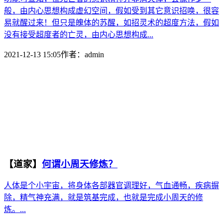
般，由内心思想构成虚幻空间，假如受到其它意识招唤，很容
易就醒过来！但只是魄体的苏醒，如招灵术的超度方法，假如
没有接受超度者的亡灵，由内心思想构成...
2021-12-13 15:05
作者：
admin
【道家】
何谓小周天修炼？
人体是个小宇宙，将身体各部器官调理好，气血通畅，疾病摒
除，精气神充满，就是筑基完成，也就是完成小周天的修
炼。...