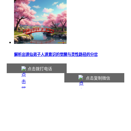
解析出道仙弟子人道意识的觉醒与灵性路径的分岔
点击拨打电话
点击复制微信
本站内容仅供参考，如有不适请线下就医。
Copyright © 2016-2026
jufoyuan.cn
版权所有
网站声明
|
联系我们
|
网站地图
|
会员中心
鲁ICP备2025137921号-1
技术支持：邹城聚佛缘