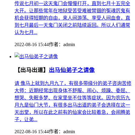
传说七月初一这天鬼门会慢慢打开，直到七月十五完全
大开。让那些常年在地狱受苦受难被禁锢的冤魂厉鬼有
机会获得短期的自由，来人间游荡、享受人间血食，直
到七月最后一天鬼门关闭之前陆续返回。所以人们通常
认为七月...
2022-08-16 15:44
作者：
admin
【出马出道】
出马仙弟子之请像
请 像马上就到九月九了，有很多带缘分的弟子咨询苦修
大师：近期经常出现身体不舒服、闹心、烦躁、委屈、
想哭、失眠多梦、在家里坐不住等等症状。因为农历九
月九是仙门大节，有很多出马出道的弟子会选择在这一
天出堂，所以在此之前有的仙家会比较着急，会闹腾弟
子，让弟...
2022-08-16 15:44
作者：
admin