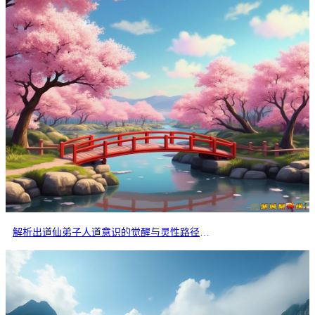
解析出道仙弟子人道意识的觉醒与灵性路径的分岔