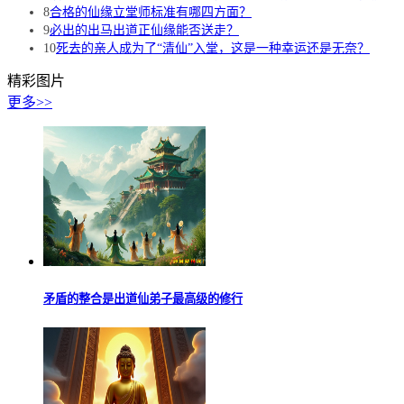
8
合格的仙缘立堂师标准有哪四方面？
9
必出的出马出道正仙缘能否送走？
10
死去的亲人成为了“清仙”入堂，这是一种幸运还是无奈？
精彩图片
更多>>
矛盾的整合是出道仙弟子最高级的修行