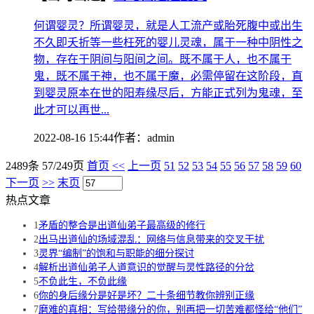
何谓婴灵？所谓婴灵，就是人工流产或胎死腹中或出生
不久即夭折等一些枉死的婴儿灵魂，属于一种中阴性之
物，存在于阴间与阳间之间。既不属于人，也不属于
鬼，既不属于神，也不属于魔，必需停留在这阶段，直
到婴灵原本在世的阳寿缘尽后，方能正式列为鬼魂，至
此才可以再世...
2022-08-16 15:44
作者：
admin
2489条 57/249页
首页
<<
上一页
51
52
53
54
55
56
57
58
59
60
下一页
>>
末页
热点文章
1
矛盾的整合是出道仙弟子最高级的修行
2
出马出道仙的场域混乱：网络与信息带来的交叉干扰
3
灵界“编制”的饱和与职能的细分探讨
4
解析出道仙弟子人道意识的觉醒与灵性路径的分岔
5
不负此生，不负此缘
6
你的身后缘分是好是坏？二十条细节教你辨别正缘
7
磨难的真相：写给带缘分的你，别再把一切苦难都怪给“他们”