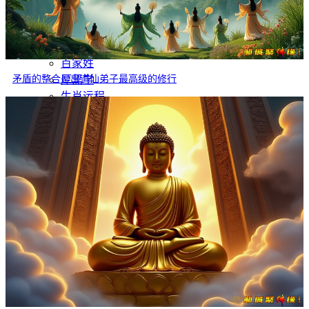
灵异故事
文学
哲学
百家姓
矛盾的整合是出道仙弟子最高级的修行
厚黑学
生肖运程
在线投稿
联系我们