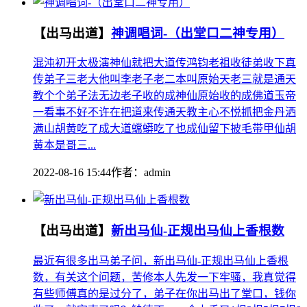
【出马出道】
神调唱词-（出堂口二神专用）
混沌初开太极演神仙就把大道传鸿钧老祖收徒弟收下真
传弟子三老大他叫李老子老二本叫原始天老三就是通天
教个个弟子法无边老子收的成神仙原始收的成佛道玉帝
一看事不好不许在把道来传通天教主心不悦抓把金丹洒
满山胡黄吃了成大道蟐蟒吃了也成仙留下披毛带甲仙胡
黄本是哥三...
2022-08-16 15:44
作者：
admin
【出马出道】
新出马仙-正规出马仙上香根数
最近有很多出马弟子问，新出马仙-正规出马仙上香根
数，有关这个问题，苦修本人先发一下牢骚，我真觉得
有些师傅真的是过分了，弟子在你出马出了堂口，钱你