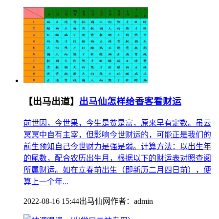
【出马出道】
出马仙怎样给香客看财运
前世因，今世果，今生是贫是富，原来早有定数。虽云
冥冥中自有主宰，但影响今世财运的，可能正是我们的
前生预知自己今世财力是强是弱。计算方法：以出生年
的尾数，配合农历出生月，根据以下的财运表对照查阅
所属财运。如在立春前出生（即新历二月四日前），便
算上一个年...
2022-08-16 15:44
出马仙网
作者：
admin