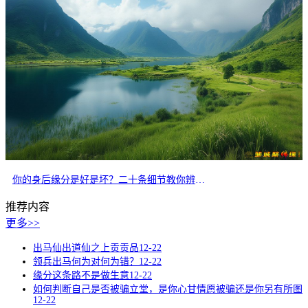
你的身后缘分是好是坏？二十条细节教你辨别正缘
推荐内容
更多>>
出马仙出道仙之上贡贡品
12-22
领兵出马何为对何为错？
12-22
缘分这条路不是做生意
12-22
如何判断自己是否被骗立堂，是你心甘情愿被骗还是你另有所图
12-22