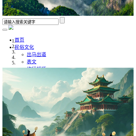
首页
民俗文化
出马出道
表文
修行领悟
香谱解析
风水学
佛道文化
佛家
道家
传统文化
传统文化
八字命理
奇门遁甲