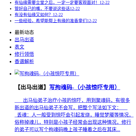
有仙缘需要立堂之后，一定一定要客观面对！
12-22
管好自己的嘴，不要说这些话
12-22
有没有仙缘又如何？
12-22
一些经验，希望能帮上有缘的准香童们
12-22
最新动态
出马出道
表文
修行领悟
香谱解析
【出马出道】
写拘魂码-（小孩惊吓专用）
出马仙弟子治疗小孩的惊吓，用到聚魂码，有很多
新出道的出马仙弟子不会写，把整个写法如下文：
丢魂：人一般受到惊吓会引起发烧，睡觉梦魇等情况，
俗称掉魂儿，特别是小孩子经常会出现这种情况，修行
的弟子可以写个拘魂码晚上孩子睡着之后在其床...