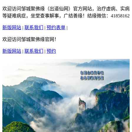
欢迎访问邹城聚佛缘（出道仙网）官方网站，治疗虚病、实病
等疑难病症，坐堂查事解事，广结善缘！结缘微信：41858162
新版网站
|
联系我们
|
预约表单
|
繁體中文
欢迎访问邹城聚佛缘官网！
新版网站
|
联系我们
|
预约