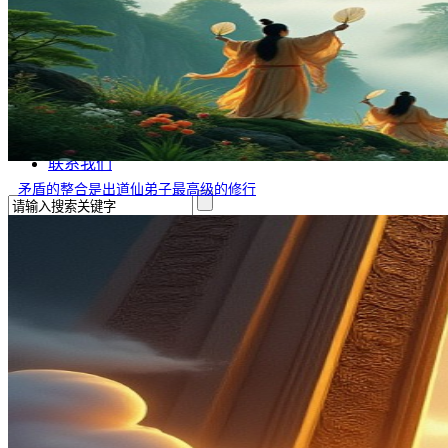
文学
哲学
百家姓
厚黑学
生肖运程
在线投稿
联系我们
矛盾的整合是出道仙弟子最高级的修行