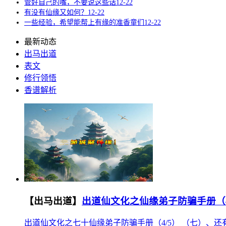
管好自己的嘴，不要说这些话
12-22
有没有仙缘又如何？
12-22
一些经验，希望能帮上有缘的准香童们
12-22
最新动态
出马出道
表文
修行领悟
香谱解析
【出马出道】
出道仙文化之仙缘弟子防骗手册（4
出道仙文化之七十仙缘弟子防骗手册（4/5） （七）