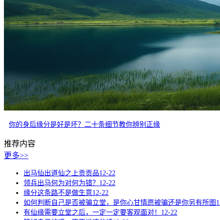
你的身后缘分是好是坏？二十条细节教你辨别正缘
推荐内容
更多>>
出马仙出道仙之上贡贡品
12-22
领兵出马何为对何为错？
12-22
缘分这条路不是做生意
12-22
如何判断自己是否被骗立堂，是你心甘情愿被骗还是你另有所图
1
有仙缘需要立堂之后，一定一定要客观面对！
12-22