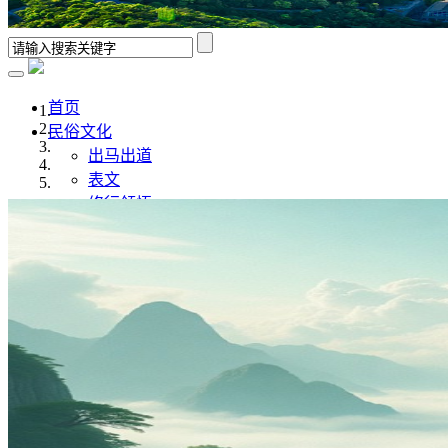
首页
民俗文化
出马出道
表文
修行领悟
香谱解析
风水学
佛道文化
佛家
道家
传统文化
传统文化
八字命理
奇门遁甲
灵异故事