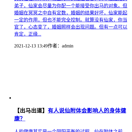
弟子，仙家会尽量为你配一个能接受你出马的对象。但
婚姻在冥冥之中自有定数，婚姻的结果好坏，仙家能起
一定的作用，但也不能完全控制。就算没有仙家，你当
官了，心态变了，婚姻照样会出现问题。但有一点可以
肯定，正缘...
2021-12-13 13:49
作者：
admin
【出马出道】
有人说仙附体会影响人的身体健
康？
人的健康其实是一个阴阳平衡的过程。仙在附体之前，