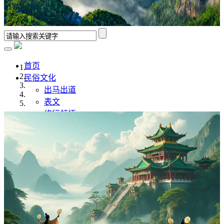
首页
民俗文化
出马出道
表文
修行领悟
香谱解析
风水学
佛道文化
佛家
道家
传统文化
传统文化
八字命理
奇门遁甲