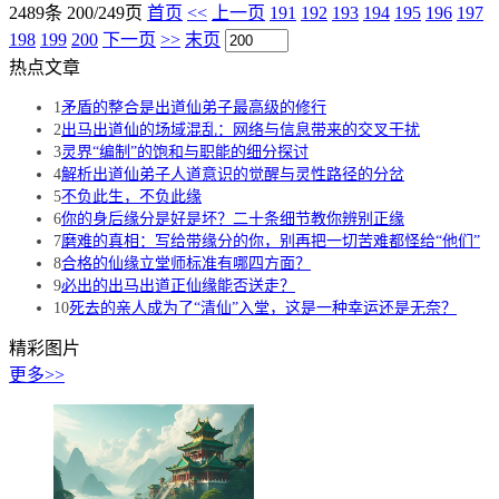
2489条 200/249页
首页
<<
上一页
191
192
193
194
195
196
197
198
199
200
下一页
>>
末页
热点文章
1
矛盾的整合是出道仙弟子最高级的修行
2
出马出道仙的场域混乱：网络与信息带来的交叉干扰
3
灵界“编制”的饱和与职能的细分探讨
4
解析出道仙弟子人道意识的觉醒与灵性路径的分岔
5
不负此生，不负此缘
6
你的身后缘分是好是坏？二十条细节教你辨别正缘
7
磨难的真相：写给带缘分的你，别再把一切苦难都怪给“他们”
8
合格的仙缘立堂师标准有哪四方面？
9
必出的出马出道正仙缘能否送走？
10
死去的亲人成为了“清仙”入堂，这是一种幸运还是无奈？
精彩图片
更多>>