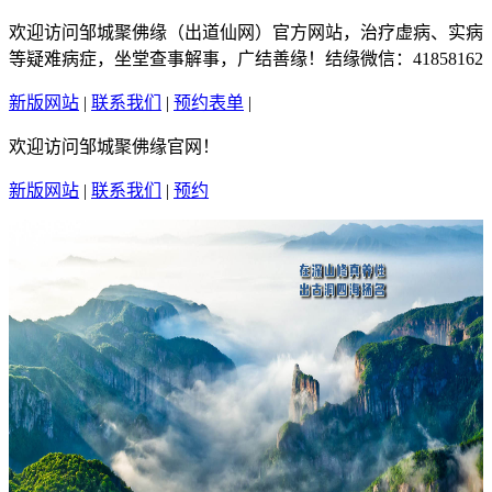
欢迎访问邹城聚佛缘（出道仙网）官方网站，治疗虚病、实病
等疑难病症，坐堂查事解事，广结善缘！结缘微信：41858162
新版网站
|
联系我们
|
预约表单
|
繁體中文
欢迎访问邹城聚佛缘官网！
新版网站
|
联系我们
|
预约