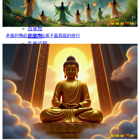
灵异故事
文学
哲学
百家姓
矛盾的整合是出道仙弟子最高级的修行
厚黑学
生肖运程
在线投稿
联系我们