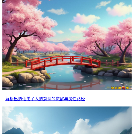
解析出道仙弟子人道意识的觉醒与灵性路径的分岔