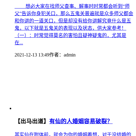
想必大家在找师父查事、解事时时常都会听到“师
父”告诉你身犯关口，那么五鬼关普遍就是众多师父都会
和你讲的一道关口，但是却没有给你讲解究竟什么是五
鬼，以下就是五鬼关的表现以及状态，供大家参考！
（一）：时常觉得莫名的害怕且疑神疑鬼的，尤其是
在...
2021-12-13 13:49
作者：
admin
【出马出道】
有仙的人婚姻容易破裂？
其实仙在附体前，就会为你的婚姻着想，对于没结婚的