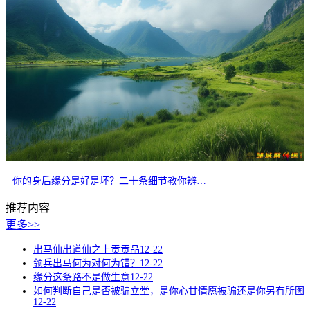
你的身后缘分是好是坏？二十条细节教你辨别正缘
推荐内容
更多>>
出马仙出道仙之上贡贡品
12-22
领兵出马何为对何为错？
12-22
缘分这条路不是做生意
12-22
如何判断自己是否被骗立堂，是你心甘情愿被骗还是你另有所图
12-22