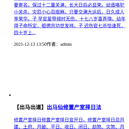
要寄名。保过十二童关满，长大日后必显荣。幼造咯犯
小关杀，灾厄小心忌痘麻。只要交满大运后，日久成人
享荣华。子 早官星带禄时无伤，十七八岁喜弄璋。幼年
得子命所定，祖德宗功世发祥。子 迟伤官七杀恰逢死，
四十岁上...
2021-12-13 13:50
作者：
admin
【出马出道】
出马仙修置产室择日法
修置产室择日修置产室择日宜开日。修置产室择日忌月
建、土府、月破、平日、收日、闭日、劫煞、灾煞、月