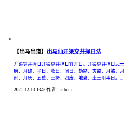
【出马出道】
出马仙开渠穿井择日法
开渠穿井择日开渠穿井择日宜开日。开渠穿井择日忌土
府、月破、平日、收日、闭日、劫煞、灾煞、月煞、月
刑、月厌、五墓、土符、四废、地囊、土王用事日。...
2021-12-13 13:50
作者：
admin