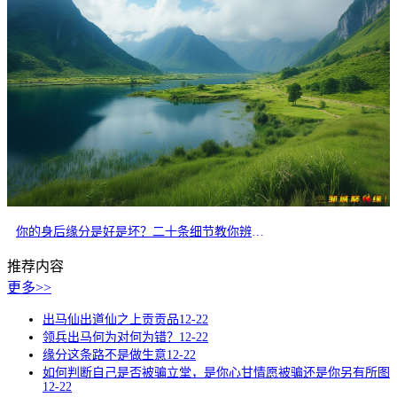
你的身后缘分是好是坏？二十条细节教你辨别正缘
推荐内容
更多>>
出马仙出道仙之上贡贡品
12-22
领兵出马何为对何为错？
12-22
缘分这条路不是做生意
12-22
如何判断自己是否被骗立堂，是你心甘情愿被骗还是你另有所图
12-22