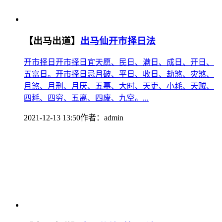
【出马出道】
出马仙开市择日法
开市择日开市择日宜天愿、民日、满日、成日、开日、
五富日。开市择日忌月破、平日、收日、劫煞、灾煞、
月煞、月刑、月厌、五墓、大时、天吏、小耗、天贼、
四耗、四穷、五离、四废、九空。...
2021-12-13 13:50
作者：
admin