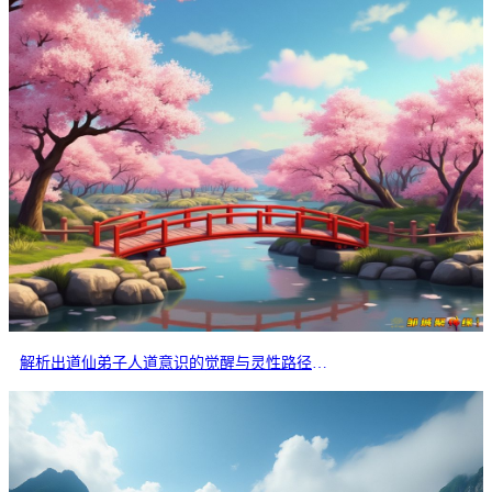
解析出道仙弟子人道意识的觉醒与灵性路径的分岔