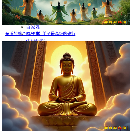
灵异故事
文学
哲学
百家姓
矛盾的整合是出道仙弟子最高级的修行
厚黑学
生肖运程
在线投稿
联系我们