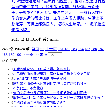
1、鹅蛋脸这是时下最流行的脸型了，也可以说是所有脸
型当中最完美的了。脸部饱满有肉，线条弧度光滑柔
美，是典型的“贵人脸”。关注易经天下。一般有这样脸
型的女人运气都比较好，工作上有贵人相助，生活上不
愁吃穿，感情上能遇良人，堪称人生赢家。2、瓜子脸这
也是比较...
2021-12-13 13:50
作者：
admin
2489条 190/249页
首页
<<
上一页
181
182
183
184
185
186
187
188
189
190
下一页
>>
末页
热点文章
1
矛盾的整合是出道仙弟子最高级的修行
2
出马出道仙的场域混乱：网络与信息带来的交叉干扰
3
灵界“编制”的饱和与职能的细分探讨
4
解析出道仙弟子人道意识的觉醒与灵性路径的分岔
5
不负此生，不负此缘
6
你的身后缘分是好是坏？二十条细节教你辨别正缘
7
磨难的真相：写给带缘分的你，别再把一切苦难都怪给“他们”
8
合格的仙缘立堂师标准有哪四方面？