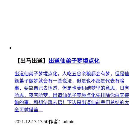
【出马出道】
出道仙弟子梦境点化
出道仙弟子梦境点化，人吃五谷杂粮都会有梦，但是仙
缘弟子做梦就会有一些说法，但是也不都是代表有啥
事，要靠自己去悟透，但是也莫纠结梦里的意思，日有
所思，夜有所梦，出道仙弟子梦境点化先排除你白天接
触的事，和想法再去悟！下边是出道仙前辈们总结的大
全可做借鉴 ...
2021-12-13 13:50
作者：
admin