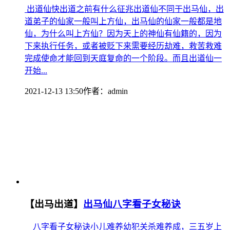
出道仙快出道之前有什么征兆出道仙不同于出马仙，出
道弟子的仙家一般叫上方仙，出马仙的仙家一般都是地
仙，为什么叫上方仙？因为天上的神仙有仙籍的，因为
下来执行任务，或者被贬下来需要经历劫难，救苦救难
完成使命才能回到天庭复命的一个阶段。而且出道仙一
开始...
2021-12-13 13:50
作者：
admin
【出马出道】
出马仙八字看子女秘诀
八字看子女秘诀小儿难养幼犯关杀难养成，三五岁上