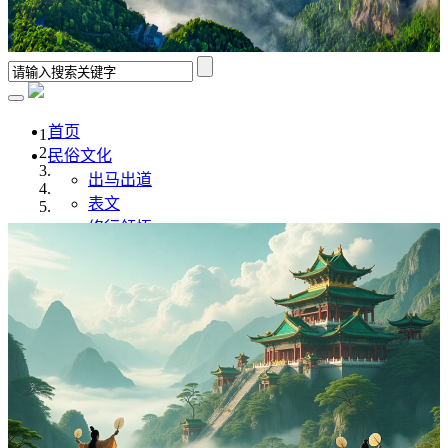
首页
民俗文化
出马出道
表文
修行领悟
香谱解析
风水学
佛道文化
佛家
道家
传统文化
传统文化
八字命理
奇门遁甲