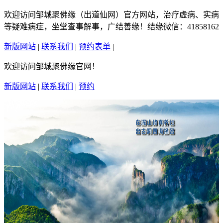
欢迎访问邹城聚佛缘（出道仙网）官方网站，治疗虚病、实病
等疑难病症，坐堂查事解事，广结善缘！结缘微信：41858162
新版网站
|
联系我们
|
预约表单
|
繁體中文
欢迎访问邹城聚佛缘官网！
新版网站
|
联系我们
|
预约