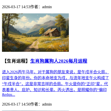
2026-03-17 14:53
作者：
admin
【生肖运程】
生肖狗属狗人2026每月运程
进入2026丙午马年，对于属狗的朋友来说，是午戌半合火局，
印星生身的年份。你的本命地支为戌，与流年地支午火构成了
“午戌半合”，这是非常吉祥的合局。午火是你的“正印”星，代
表着贵人、庇护、知识和长辈。丙火透出，是照耀你的“偏印
&rdqu...
2026-03-17 14:50
作者：
admin