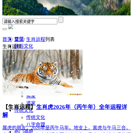
首页
首页
/
文学
/
生肖运程
列表
民俗文化
生肖运程
出马出道
表文
修行领悟
香谱解析
风水学
佛道文化
佛家
道家
【生肖运程】
生肖虎2026年（丙午年）全年运程详
传统文化
解
传统文化
八字命理
属虎的朋友，2026年是丙午马年。地支上，寅虎与午马三合，
奇门遁甲