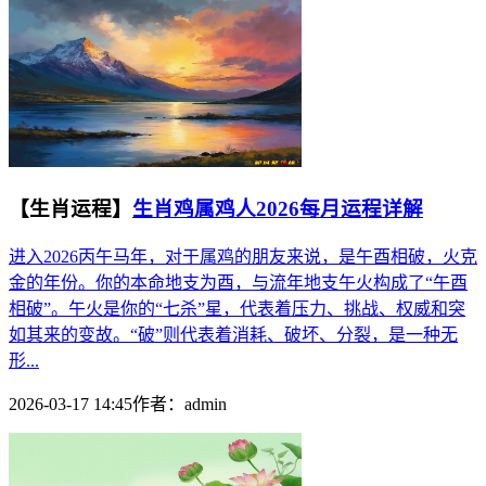
【生肖运程】
生肖鸡属鸡人2026每月运程详解
进入2026丙午马年，对于属鸡的朋友来说，是午酉相破，火克
金的年份。你的本命地支为酉，与流年地支午火构成了“午酉
相破”。午火是你的“七杀”星，代表着压力、挑战、权威和突
如其来的变故。“破”则代表着消耗、破坏、分裂，是一种无
形...
2026-03-17 14:45
作者：
admin