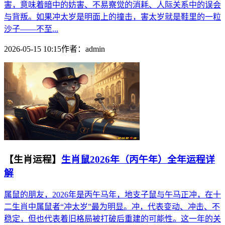
害，意味着暗中的妨害、不易察觉的消耗、人际关系中的误会
与背叛。如果冲太岁是明面上的撞击，害太岁就是鞋里的一粒
沙子——不至...
2026-05-15 10:15
作者：
admin
【生肖运程】
生肖鼠2026年（丙午年）全年运程详
解
属鼠的朋友，2026年是丙午马年，地支子鼠与午马正冲，在十
二生肖中属鼠者“冲太岁”最为明显。冲，代表变动、冲击、不
稳定，但也代表着旧格局被打破后重建的可能性。这一年的关