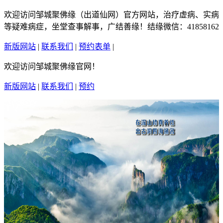
欢迎访问邹城聚佛缘（出道仙网）官方网站，治疗虚病、实病
等疑难病症，坐堂查事解事，广结善缘！结缘微信：41858162
新版网站
|
联系我们
|
预约表单
|
繁體中文
欢迎访问邹城聚佛缘官网！
新版网站
|
联系我们
|
预约