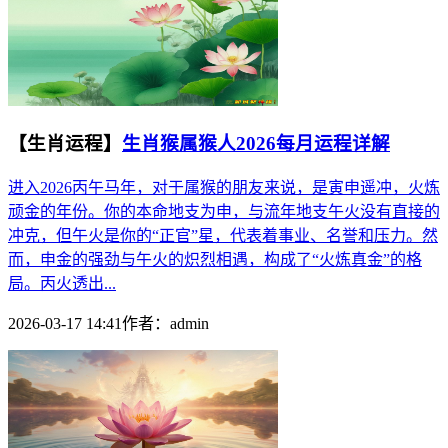
【生肖运程】
生肖猴属猴人2026每月运程详解
进入2026丙午马年，对于属猴的朋友来说，是寅申遥冲，火炼
顽金的年份。你的本命地支为申，与流年地支午火没有直接的
冲克，但午火是你的“正官”星，代表着事业、名誉和压力。然
而，申金的强劲与午火的炽烈相遇，构成了“火炼真金”的格
局。丙火透出...
2026-03-17 14:41
作者：
admin