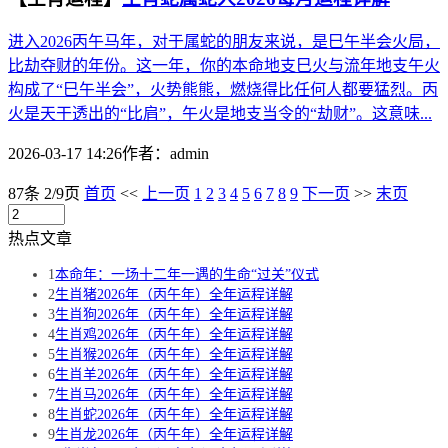
进入2026丙午马年，对于属蛇的朋友来说，是巳午半会火局，
比劫夺财的年份。这一年，你的本命地支巳火与流年地支午火
构成了“巳午半会”，火势熊熊，燃烧得比任何人都要猛烈。丙
火是天干透出的“比肩”，午火是地支当令的“劫财”。这意味...
2026-03-17 14:26
作者：
admin
87条 2/9页
首页
<<
上一页
1
2
3
4
5
6
7
8
9
下一页
>>
末页
热点文章
1
本命年：一场十二年一遇的生命“过关”仪式
2
生肖猪2026年（丙午年）全年运程详解
3
生肖狗2026年（丙午年）全年运程详解
4
生肖鸡2026年（丙午年）全年运程详解
5
生肖猴2026年（丙午年）全年运程详解
6
生肖羊2026年（丙午年）全年运程详解
7
生肖马2026年（丙午年）全年运程详解
8
生肖蛇2026年（丙午年）全年运程详解
9
生肖龙2026年（丙午年）全年运程详解