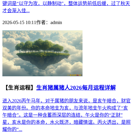
键词是“以守为攻，以静制动”，整体运势前低后缓，过了秋天
才会渐入佳...
2026-05-15 10:11
作者：
admin
【生肖运程】
生肖猪属猪人2026每月运程详解
进入2026丙午马年，对于属猪的朋友来说，是亥午暗合，财官
双美的年份。你的本命地支为亥，与流年地支午火构成了“亥
午暗合”。这是一种含蓄而深层的连结，午火是你的“正财”
星，亥水是你的本命，水火既济，暗藏情谊。丙火透出，是照
耀你的“...