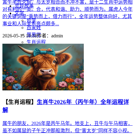
寅午半合火局，与太岁相合而不冲不害，是十二生肖中运势相
灵异故事
对有利的一类。合，代表和谐、助力、顺势而为。属虎人今年
文学
的关键词是“乘势而上，借力而行”，全年运势整体向好，尤其
哲学
事业和人际关系亮点颇多...
百家姓
厚黑学
2026-05-15 10:18
作者：
admin
生肖运程
在线投稿
联系我们
【生肖运程】
生肖牛2026年（丙午年）全年运程详
解
属牛的朋友，2026年是丙午马年。地支上，丑牛与午马相害，
虽不如属鼠的子午正冲那般激烈，但“害太岁”同样不容小视。