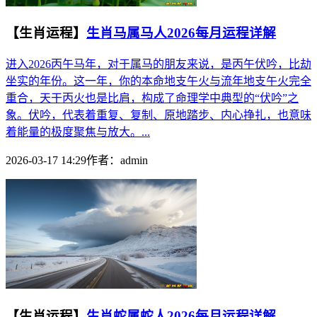
【生肖运程】
生肖马属马人2026每月运程详解
进入2026丙午马年，对于属马的朋友来说，是丙午伏吟，比劫
坐实的年份。这一年，你的本命地支午火与流年地支午火完全
重合，天干丙火也是比肩，构成了命理学中典型的“伏吟”之
象。伏吟，代表着重复、复制、原地踏步、内心挣扎，也意味
着能量的极度聚焦与放大。...
2026-03-17 14:29
作者：
admin
【生肖运程】
生肖蛇属蛇人2026每月运程详解