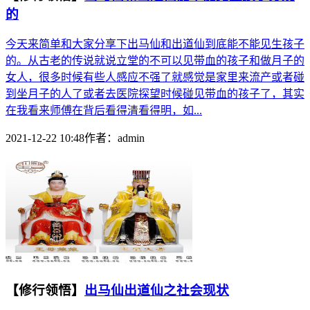
的
今天来简单和大家分享下出马仙和出道仙到底能不能见生孩子
的。从古老的传说就说立堂的不可以见带血的孩子和做月子的
女人，很多时候有些人感应不强了就感觉是家里来流产或者碰
到坐月子的人了或者去医院探望时候碰见带血的孩子了，其实
在我看来师傅在背后看得清看得明，如...
2021-12-22 10:48
作者：
admin
【修行领悟】
出马仙出道仙之社会现状