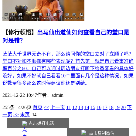
【修行领悟】
出马仙出道仙如何查看自己的堂口是
对是错？
茫茫大千世界无奇不有，那么请问你的堂口立对了立顺了吗？
堂口不对和不顺都有哪些表现呢？首先第一就是自己看事准确
率百分之60，自己可以通过周边朋友打听下给香客看的具体好
没好，如果不好就自己看看10个里面有几个是这种情况，如果
说数量很多那么这时候建议你还是别给...
2021-12-22 10:47
作者：
admin
255条 14/26页
首页
<<
上一页
11
12
13
14
15
16
17
18
19
20
下
一页
>>
末页
点击拨打电话
点击复制微信