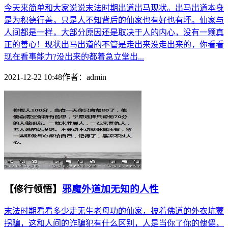
今天来简单和大家说说末法时期出道出马现状。出马出道本身
是为积德行善，只是人不知背后的仙家也有好也有坏。仙家与
人间都是一样，大部分原因还是取决于人的内心，没有一颗真
正的善心！现状出马出道的不管是走出来没走出来的，你看看
现在看事能力?没出来的都着急立堂出...
2021-12-22 10:48
作者：
admin
【修行领悟】
邪魔外道加无知的人性
末法时期看看多少走无生老母功的仙家，披着佛道的外衣坑蒙
拐骗，这和人间的诈骗犯有什么区别，人是当你了你的傀儡，