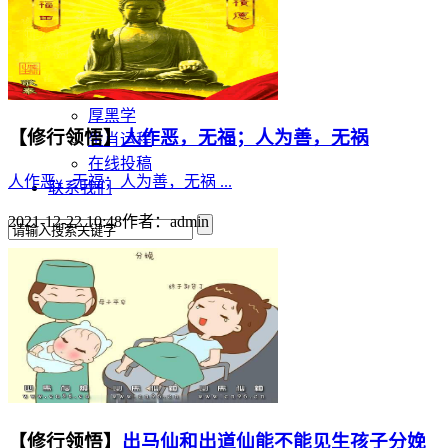
灵异故事
文学
哲学
百家姓
厚黑学
【修行领悟】
人作恶，无福；人为善，无祸
生肖运程
在线投稿
人作恶，无福；人为善，无祸 ...
联系我们
2021-12-22 10:48
作者：
admin
【修行领悟】
出马仙和出道仙能不能见生孩子分娩