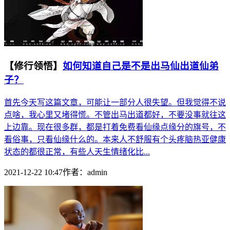
【修行领悟】
如何知道自己是不是出马仙出道仙弟
子？
首先今天写这篇文章，可能让一部分人很失望。但我觉得不说
点啥，我心里又堵得慌。不管出马出道都好，不要没事就往这
上边靠。现在很多群，都是打着免费看仙缘点缘分的旗号，不
看俗事，只看仙缘什么的。本来人不舒服有个头疼脑热亚健康
状态的都很正常，有些人天生情绪化比...
2021-12-22 10:47
作者：
admin