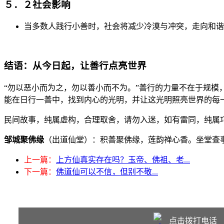
５．２社会影响
当多数人践行小善时，社会将减少冷漠与冲突，走向和谐
结语：从今日起，让善行点亮世界
“勿以恶小而为之，勿以善小而不为。”善行的力量不在于规
能在日行一善中，找到内心的光明，并让这光明照亮世界的每
民间故事，纯属虚构，合理取舍，请勿入迷，如有雷同，纯属
邹城聚佛缘
（出道仙堂）：积善聚佛缘，莲韵禅心香。坐堂查
上一篇：
上方仙真实存在吗？玉帝、佛祖、老...
下一篇：
佛道仙可以不信，但别不敬...
点击拨打电话