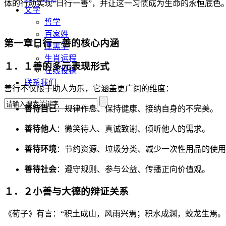
体的行动实现“日行一善”，并让这一习惯成为生命的永恒底色
文学
哲学
百家姓
第一章日行一善的核心内涵
厚黑学
生肖运程
１．１善的多元表现形式
在线投稿
联系我们
善行不仅限于助人为乐，它涵盖更广阔的维度：
善待自己
：规律作息、保持健康、接纳自身的不完美。
善待他人
：微笑待人、真诚致谢、倾听他人的需求。
善待环境
：节约资源、垃圾分类、减少一次性用品的使用
善待社会
：遵守规则、参与公益、传播正向价值观。
１．２小善与大德的辩证关系
《荀子》有言：“积土成山，风雨兴焉；积水成渊，蛟龙生焉。