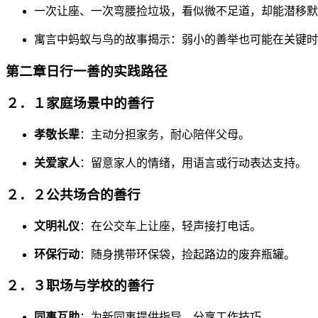
一次让座、一次弯腰捡垃圾，看似微不足道，却能潜移默
寓言中蚂蚁与鸟的故事揭示：弱小的善举也可能在关键时
第二章日行一善的实践路径
２．１家庭场景中的善行
孝敬长辈
：主动分担家务，耐心陪伴父母。
关爱家人
：留意家人的情绪，用语言或行动表达支持。
２．２公共场合的善行
文明礼仪
：在公交车上让座，轻声接打电话。
环保行动
：随身携带环保袋，捡起路边的废弃瓶罐。
２．３职场与学校的善行
同事互助
：为新同事提供指导，分享工作技巧。