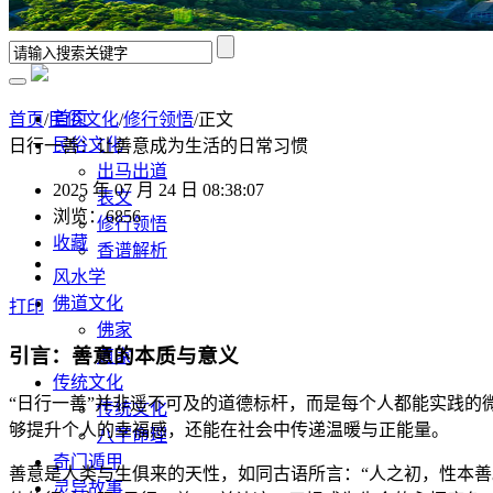
首页
首页
/
民俗文化
/
修行领悟
/正文
民俗文化
日行一善：让善意成为生活的日常习惯
出马出道
2025 年 07 月 24 日 08:38:07
表文
浏览：6856
修行领悟
收藏
香谱解析
风水学
佛道文化
打印
佛家
引言：善意的本质与意义
道家
传统文化
“日行一善”并非遥不可及的道德标杆，而是每个人都能实践
传统文化
够提升个人的幸福感，还能在社会中传递温暖与正能量。
八字命理
奇门遁甲
善意是人类与生俱来的天性，如同古语所言：“人之初，性本
灵异故事