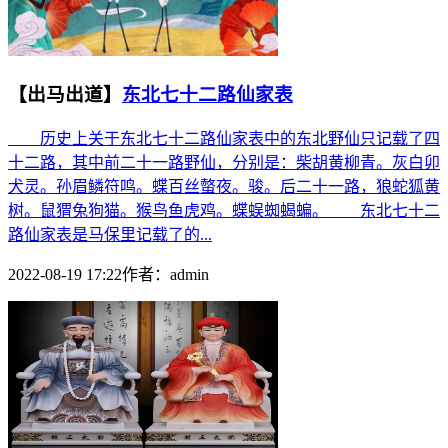
【出马出道】
东北七十二路仙家表
历史上关于东北七十二路仙家表中的东北野仙只记载了四
十二路，其中前二十一路野仙，分别是：柴胡黄柳青。灰白卯
犬灵。孙眉鳞符鸣。蝶百丝螫夜。骏。后二十一路，狼蛇狐黄
树。鼠猬兔狗猫。猴鸟鱼虎鸡。蝶蜈蜘蝎蝙。 东北七十二
路仙家表是马保里记载了的...
2022-08-19 17:22
作者：
admin