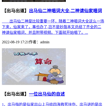
【出马出道】
出马仙二神唱词大全,二神请仙家唱词
出马仙二神是比较重要一环，随着二神唱词大全这么一场
下来，仙家来了，事也办了,岂不是妙哉本文总结了齐全的二
神请仙家唱词，并且附带视频。下面就开始唱了。...
2022-08-19 17:21
作者：
admin
【出马出道】
一位出马仙的自述
1、出马指的是仙家出山上马给四海救死扶伤，出马讲的是出