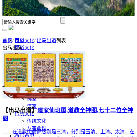
首页
首页
/
民俗文化
/
出马出道
列表
民俗文化
出马出道
出马出道
表文
修行领悟
香谱解析
风水学
佛道文化
佛家
道家
【出马出道】
道家仙班图,道教全神图,七十二位全神
传统文化
图
传统文化
八字命理
在道教中最高级别是三清，分别是玉清、上清、太清，在
奇门遁甲