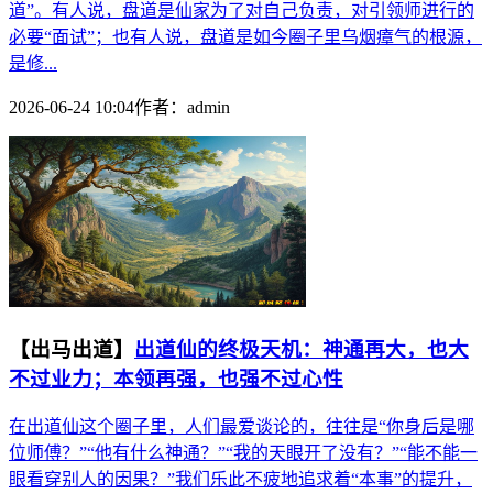
道”。有人说，盘道是仙家为了对自己负责，对引领师进行的
必要“面试”；也有人说，盘道是如今圈子里乌烟瘴气的根源，
是修...
2026-06-24 10:04
作者：
admin
【出马出道】
出道仙的终极天机：神通再大，也大
不过业力；本领再强，也强不过心性
在出道仙这个圈子里，人们最爱谈论的，往往是“你身后是哪
位师傅？”“他有什么神通？”“我的天眼开了没有？”“能不能一
眼看穿别人的因果？”我们乐此不疲地追求着“本事”的提升，