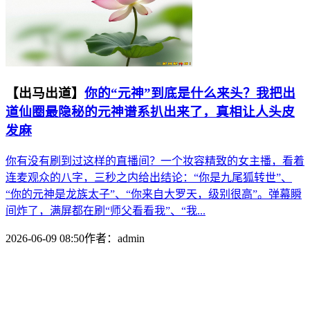
【出马出道】
你的“元神”到底是什么来头？我把出
道仙圈最隐秘的元神谱系扒出来了，真相让人头皮
发麻
你有没有刷到过这样的直播间？一个妆容精致的女主播，看着
连麦观众的八字，三秒之内给出结论：“你是九尾狐转世”、
“你的元神是龙族太子”、“你来自大罗天，级别很高”。弹幕瞬
间炸了，满屏都在刷“师父看看我”、“我...
2026-06-09 08:50
作者：
admin