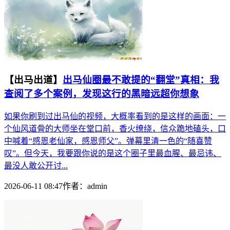
【出马出道】
出马仙圈最不敢提的“翻堂”真相：我
查阅了多个案例，发现这行的黑暗远超你想象
如果你刷到过出马仙的视频，大概率看到的是这样的画面：一
个仙风道骨的大师坐在堂口前，香火缭绕，信众跪地磕头，口
中喊着“感恩老仙家，感恩师父”。弹幕里清一色的“随喜赞
叹”。但今天，我要跟你说的是这个圈子里最血腥、最忌讳、
最没人敢公开讨...
2026-06-11 08:47
作者：
admin