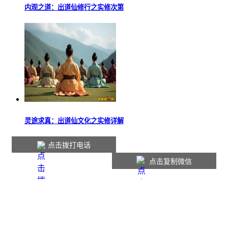
内观之道：出道仙修行之实修次第
灵途求真：出道仙文化之实修详解
点击拨打电话
点击复制微信
本站内容仅供参考，如有不适请线下就医。
Copyright © 2016-2026
jufoyuan.cn
版权所有
网站声明
|
联系我们
|
网站地图
|
会员中心