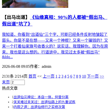
【出马出道】
《仙缘真相：90%的人都被“假出马、
假出道”坑了》
我知道，你看到“出道仙”三个字，可能已经条件反射地皱起了
眉头。你是不是在想——又来一个神棍？又来一个骗钱的？又
来一个打着仙家旗号收香火的？说实话，我理解你。因为在原
来，我也是这么想的。行道途中，我见过太多被“假出马”
&ldq...
2026-06-08 09:05
作者：
admin
2131条 2/214页
首页
<<
上一页
1
2
3
4
5
6
7
8
9
10
下一页
>>
末页
热点文章
1
出道仙元神论：本自一体，何曾分离
2
关关难过关关过：出道仙路上的九重试炼
3
内观之道：出道仙修行之实修次第