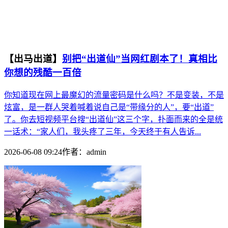
【出马出道】
别把“出道仙”当网红剧本了！真相比
你想的残酷一百倍
你知道现在网上最魔幻的流量密码是什么吗？不是变装，不是
炫富，是一群人哭着喊着说自己是“带缘分的人”，要“出道”
了。你去短视频平台搜“出道仙”这三个字，扑面而来的全是统
一话术：“家人们，我头疼了三年，今天终于有人告诉...
2026-06-08 09:24
作者：
admin