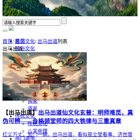
首页
首页
/
民俗文化
/
出马出道
列表
民俗文化
出马出道
出马出道
表文
修行领悟
香谱解析
风水学
佛道文化
佛家
道家
【出马出道】
出马出道仙文化玄普：明师难觅，真
传统文化
伪可辨——合格领堂师的四大铁律与三重真章
传统文化
八字命理
红尘万丈，玄门一脉。出马出道，看似是立堂看事、济世度
奇门遁甲