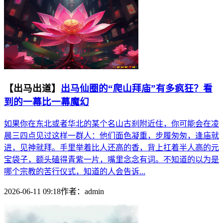
【出马出道】
出马仙圈的“爬山拜庙”有多疯狂？看
到的一幕比一幕魔幻
如果你在东北或者华北的某个名山古刹附近住，你可能会在凌
晨三四点见过这样一群人：他们面色凝重，步履匆匆，逢庙就
进，见神就拜。手里举着比人还高的香，背上扛着半人高的元
宝袋子，额头磕得青紫一片，嘴里念念有词。不知道的以为是
哪个宗教的苦行仪式，知道的人会告诉...
2026-06-11 09:18
作者：
admin