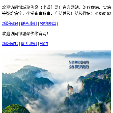
欢迎访问邹城聚佛缘（出道仙网）官方网站，治疗虚病、实病
等疑难病症，坐堂查事解事，广结善缘！结缘微信：41858162
新版网站
|
联系我们
|
预约表单
|
繁體中文
欢迎访问邹城聚佛缘官网！
新版网站
|
联系我们
|
预约