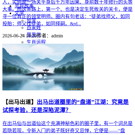
人，实则是一场关乎身后千万年因果、身前数十年修行的头等
灵异故事
大事。而这条路上，第一个、也是决定生死攸关的关卡，便是
文学
寻一位真正的领堂明师。圈内有句老话：“徒弟找师父，如同
哲学
投胎；师父找徒弟，如同择嗣。&rd...
百家姓
厚黑学
2026-06-24 10:20
作者：
admin
生肖运程
在线投稿
联系我们
【出马出道】
出马出道圈里的“盘道”江湖：究竟是
试探考验，还是深陷泥潭？
在出马仙与出道仙这个充满神秘色彩的圈子里，有一个词总是
若隐若现，令新入门的弟子既好奇又忌惮，它便是——“盘