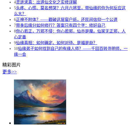
4
灵途求真：出道仙文化之实修详解
5
头疼、心慌、莫名想哭？六月六将至，带仙缘的你为何反应这
么大？
6
正神不附体？——戳破这层窗户纸，还民间信仰一个公道
7
带身后缘分如何修行？答案只有四个字：修好自己
8
你心若正，万邪不侵；你心若邪，仙亦是魔。仙家无正邪，人
心定善
9
仙缘真相：如何确定、如何对待、是福是劫？
10
仙缘弟子如何找到自己的有缘人师？——千回百转寻明师，一
缘一会
精彩图片
更多>>