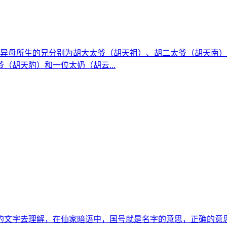
父异母所生的兄分别为胡大太爷（胡天祖）、胡二太爷（胡天南
（胡天豹）和一位太奶（胡云...
的文字去理解，在仙家暗语中，国号就是名字的意思，正确的意