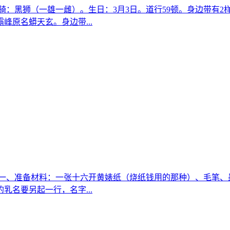
：黑狮（一雄一雌）。生日：3月3日。道行59顿。身边带有2
峰原名蟒天玄。身边带...
 一、准备材料：一张十六开黄婊纸（烧纸钱用的那种）、毛笔、
名要另起一行，名字...