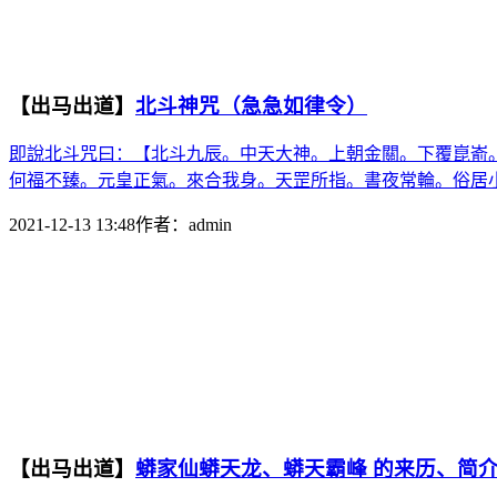
【出马出道】
北斗神咒（急急如律令）
即說北斗咒曰：【北斗九辰。中天大神。上朝金關。下覆崑嵛
何福不臻。元皇正氣。來合我身。天罡所指。書夜常輪。俗居小
2021-12-13 13:48
作者：
admin
【出马出道】
蟒家仙蟒天龙、蟒天霸峰 的来历、简