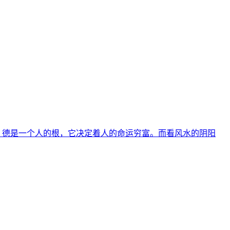
：德是一个人的根，它决定着人的命运穷富。而看风水的阴阳