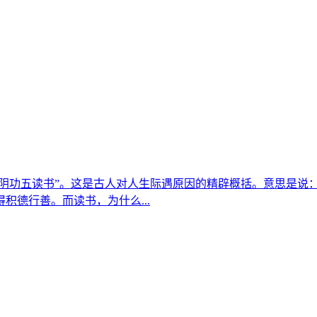
积阴功五读书”。这是古人对人生际遇原因的精辟概括。意思是说
德行善。而读书，为什么...