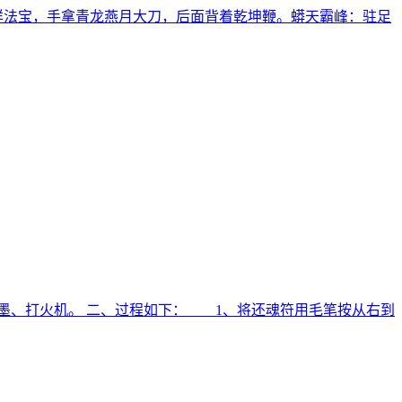
样法宝，手拿青龙燕月大刀，后面背着乾坤鞭。蟒天霸峰：驻足
墨、打火机。 二、过程如下： 1、将还魂符用毛笔按从右到