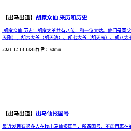
【出马出道】
胡家众仙 来历和历史
胡家众仙 历史：胡家太爷共有八位，和一位太姑。他们是同
天刚）、胡六太爷（胡天清）、胡七太爷（胡天霸）、胡八太爷
2021-12-13 13:48
作者：
admin
【出马出道】
出马仙报国号
最近发现有很多人在找出马仙报国号，所谓国号，不能用再在