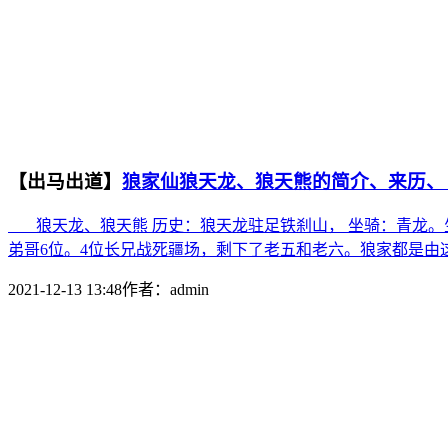
【出马出道】
狼家仙狼天龙、狼天熊的简介、来历、
狼天龙、狼天熊 历史：狼天龙驻足铁刹山， 坐骑：青龙。生
弟哥6位。4位长兄战死疆场，剩下了老五和老六。狼家都是由这
2021-12-13 13:48
作者：
admin