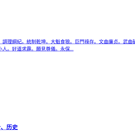
。調理綱紀。統制乾坤。大魁食狼。巨門祿存。文曲廉贞。武曲
人。好道求霾。願見尊儀。永保...
介、历史