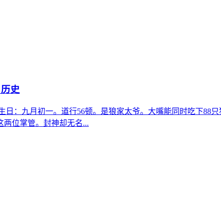
 历史
日：九月初一。道行56顿。是狼家太爷。大嘴能同时吃下88只
两位掌管。封神却无名...