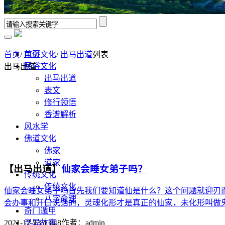
首页
首页
/
民俗文化
/
出马出道
列表
民俗文化
出马出道
出马出道
表文
修行领悟
香谱解析
风水学
佛道文化
佛家
道家
【出马出道】
仙家会睡女弟子吗？
传统文化
传统文化
仙家会睡女弟子吗首先我们要知道仙是什么？这个问题就迎刃
八字命理
会办事和开口说话的，灵魂化形才是真正的仙家，未化形叫做鬼
奇门遁甲
灵异故事
2021-12-13 13:48
作者：
admin