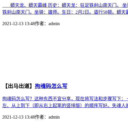
蟒天龙、蟒天霸峰 历史：蟒天龙：驻足铁刹山南天门。 坐骑
铁刹山南天门。坐骑：雄师。生日：2月2日。道行58顿。蟒天霸
2021-12-13 13:48
作者：
admin
【出马出道】
拘魂码怎么写
拘魂码怎么写？这种东西不宜分享，现在将写法和步骤写下：
左、从上到下（即从右上起笔的竖排版）的顺序写好。失魂人的乳
2021-12-13 13:48
作者：
admin