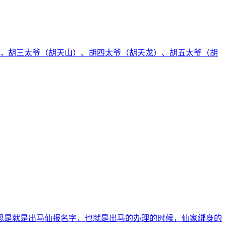
），胡三太爷（胡天山）、胡四太爷（胡天龙）、胡五太爷（胡
思是就是出马仙报名字，也就是出马的办理的时候，仙家绑身的