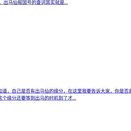
出马仙报国号的查词其实就是...
知道，自己是否有出马仙的缘分，在这里我要告诉大家，你是否
个缘分还要等到出马的时机到了才...