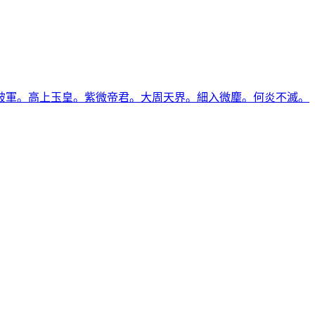
破軍。高上玉皇。紫微帝君。大周天界。細入微麈。何炎不滅。