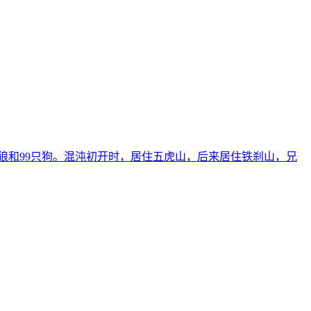
狼和99只狗。混沌初开时，居住五虎山，后来居住铁刹山，兄