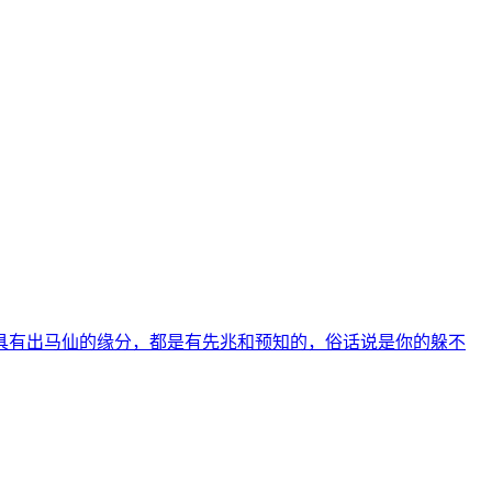
具有出马仙的缘分，都是有先兆和预知的，俗话说是你的躲不