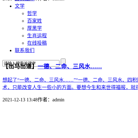
文学
哲学
百家姓
厚黑学
生肖运程
在线投稿
联系我们
【出马出道】
一德、二命、三风水……
想起了“一德、二命、三风水……”“一德、二命、三风水、四
术，只能改变人生一些小的方面。要想今生和来世得福报，就得积
2021-12-13 13:48
作者：
admin