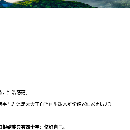
将，浩浩荡荡。
看事儿？还是天天在直播间里跟人辩论谁家仙家更厉害？
归根结底只有四个字：修好自己。