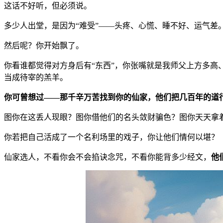
这话不好听，但必须说。
多少人出堂，是因为“难受”——头疼、心慌、睡不好、运气差
然后呢？你开始飘了。
你看谁都觉得对方身后有“东西”，你张嘴就是我师父上方多高、
当成待宰的羔羊。
你可曾想过——那千辛万苦找到你的仙家，他们把几百年的道
图你在这丢人现眼？图你借他们的名头敛财骗色？图你天天拿着
你若把自己活成了一个名利场里的戏子，你让他们情何以堪？
仙家选人，不看你会不会掐诀念咒，不看你能背多少经文，
他