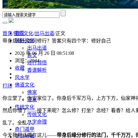
首页
首页
/
民俗文化
/
出马出道
/正文
民俗文化
带身后缘分如何修行？答案只有四个字：修好自己
出马出道
2026 年 06 月 26 日 08:51:08
表文
浏览：2044
修行领悟
收藏
香谱解析
风水学
佛道文化
打印
佛家
你立堂了。你安家位了。你身后千军万马，上方下方，仙家神
道家
传统文化
然后你懵了——接下来呢？怎么修？打坐？念经？看香？给人
传统文化
八字命理
乱了。全乱了。
奇门遁甲
今天我把话撂在这儿——
带身后缘分修行的法门，千千万万，
灵异故事