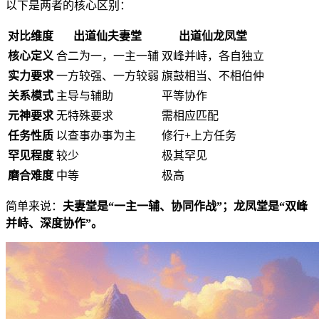
以下是两者的核心区别：
对比维度
出道仙夫妻堂
出道仙龙凤堂
核心定义
合二为一，一主一辅
双峰并峙，各自独立
实力要求
一方较强、一方较弱
旗鼓相当、不相伯仲
关系模式
主导与辅助
平等协作
元神要求
无特殊要求
需相应匹配
任务性质
以查事办事为主
修行+上方任务
罕见程度
较少
极其罕见
磨合难度
中等
极高
简单来说：
夫妻堂是“一主一辅、协同作战”；龙凤堂是“双峰
并峙、深度协作”。