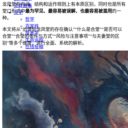
龙凤堂在内涵、结构和运作规则上有本质区别，同时也是所有
灵异故事
堂口形式中
最为罕见、最容易被误解、也最容易被滥用
的一
文学
种。
哲学
百家姓
本文将从“出道仙龙凤堂的存在确认”“什么是合堂”“是否可以
厚黑学
合堂”“合堂的条件与方式”“风险与注意事项”“与夫妻堂的区
生肖运程
别”等多个维度，进行全面、系统的解析。
在线投稿
联系我们