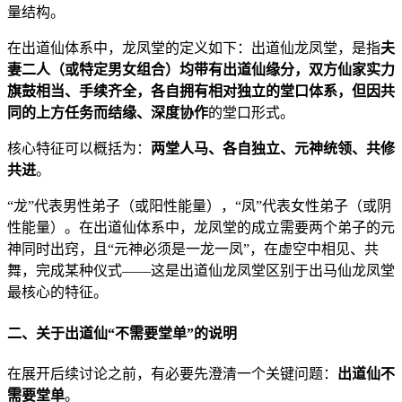
量结构。
在出道仙体系中，龙凤堂的定义如下：出道仙龙凤堂，是指
夫
妻二人（或特定男女组合）均带有出道仙缘分，双方仙家实力
旗鼓相当、手续齐全，各自拥有相对独立的堂口体系，但因共
同的上方任务而结缘、深度协作
的堂口形式。
核心特征可以概括为：
两堂人马、各自独立、元神统领、共修
共进
。
“龙”代表男性弟子（或阳性能量），“凤”代表女性弟子（或阴
性能量）。在出道仙体系中，龙凤堂的成立需要两个弟子的元
神同时出窍，且“元神必须是一龙一凤”，在虚空中相见、共
舞，完成某种仪式——这是出道仙龙凤堂区别于出马仙龙凤堂
最核心的特征。
二、关于出道仙“不需要堂单”的说明
在展开后续讨论之前，有必要先澄清一个关键问题：
出道仙不
需要堂单
。