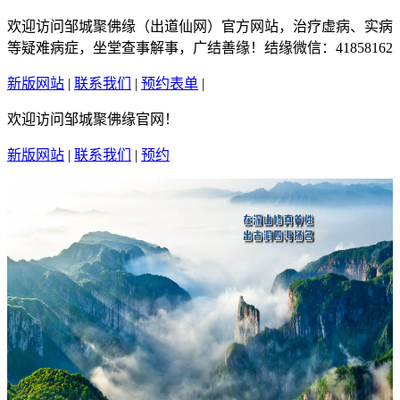
欢迎访问邹城聚佛缘（出道仙网）官方网站，治疗虚病、实病
等疑难病症，坐堂查事解事，广结善缘！结缘微信：41858162
新版网站
|
联系我们
|
预约表单
|
繁體中文
欢迎访问邹城聚佛缘官网！
新版网站
|
联系我们
|
预约