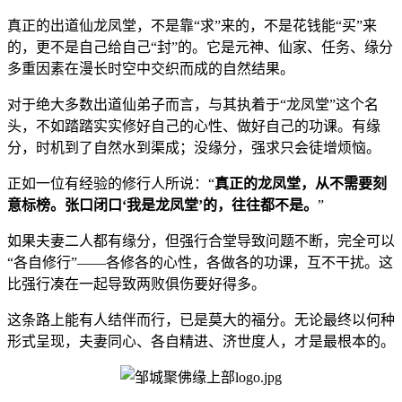
真正的出道仙龙凤堂，不是靠“求”来的，不是花钱能“买”来
的，更不是自己给自己“封”的。它是元神、仙家、任务、缘分
多重因素在漫长时空中交织而成的自然结果。
对于绝大多数出道仙弟子而言，与其执着于“龙凤堂”这个名
头，不如踏踏实实修好自己的心性、做好自己的功课。有缘
分，时机到了自然水到渠成；没缘分，强求只会徒增烦恼。
正如一位有经验的修行人所说：“
真正的龙凤堂，从不需要刻
意标榜。张口闭口‘我是龙凤堂’的，往往都不是。
”
如果夫妻二人都有缘分，但强行合堂导致问题不断，完全可以
“各自修行”——各修各的心性，各做各的功课，互不干扰。这
比强行凑在一起导致两败俱伤要好得多。
这条路上能有人结伴而行，已是莫大的福分。无论最终以何种
形式呈现，夫妻同心、各自精进、济世度人，才是最根本的。