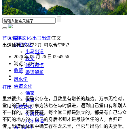
首页
首页
/
民俗文化
/
出马出道
/正文
民俗文化
出道仙有龙凤堂吗？可以合堂吗？
出马出道
2026 年 05 月 26 日 09:45:56
表文
浏览：4379
修行领悟
收藏
香谱解析
风水学
佛道文化
打印
佛家
虽然很少，但确实存在，且数量有增长的趋势。万事无绝对，
道家
堂口的形式与办事方法也在与时俱进，遇到自己堂口有和别人
传统文化
不一样的，不要怀疑，每个堂口都是独立的，都是有自己与众
传统文化
不同的地方的，自己的身后老师才是最该信任的人。言归正
八字命理
传，出道仙体系中确实存在龙凤堂，但它与出马仙的夫妻堂、
奇门遁甲