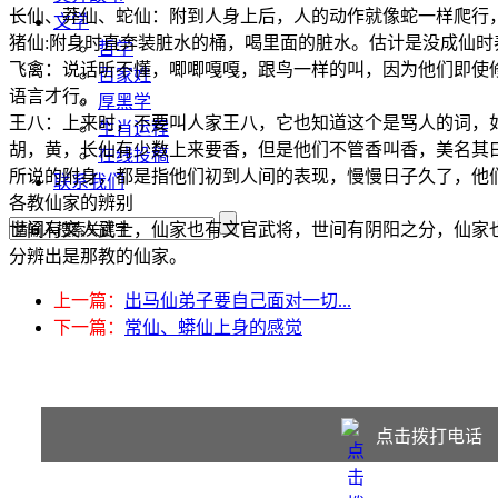
长仙、莽仙、蛇仙：附到人身上后，人的动作就像蛇一样爬行，
文学
猪仙:附身时直奔装脏水的桶，喝里面的脏水。估计是没成仙时
哲学
飞禽：说话听不懂，唧唧嘎嘎，跟鸟一样的叫，因为他们即使
百家姓
语言才行。
厚黑学
王八：上来时，不要叫人家王八，它也知道这个是骂人的词，
生肖运程
胡，黄，长仙有少数上来要香，但是他们不管香叫香，美名其
在线投稿
所说的附身，都是指他们初到人间的表现，慢慢日子久了，他
联系我们
各教仙家的辨别
世间有文人武士，仙家也有文官武将，世间有阴阳之分，仙家
分辨出是那教的仙家。
上一篇：
出马仙弟子要自己面对一切...
下一篇：
常仙、蟒仙上身的感觉
点击拨打电话