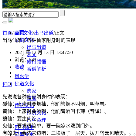
首页
首页
/
民俗文化
/
出马出道
/正文
民俗文化
出马仙弟子各种仙家附身时的表现
出马出道
2021 年 12 月 13 日 13:47:50
表文
浏览：341
修行领悟
收藏
香谱解析
风水学
佛道文化
打印
佛家
先说说各种仙家附身时的表现：
道家
狐仙：上来时要烟抽，他们管烟不叫烟，叫草卷。
传统文化
黄仙：上来时要酒喝，他们管酒叫卡辣（音译）。
传统文化
狼仙：要生肉吃。
八字命理
鬼仙：要求很简单，要一碗凉水泼到门外。
奇门遁甲
有的鬼仙会边来边唱：三块板子一层天，拨开乌云见晴天。。
灵异故事