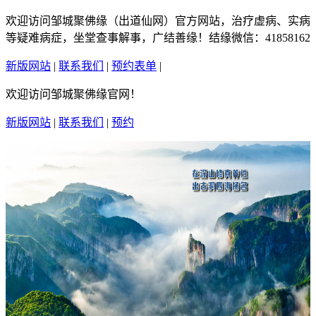
欢迎访问邹城聚佛缘（出道仙网）官方网站，治疗虚病、实病
等疑难病症，坐堂查事解事，广结善缘！结缘微信：41858162
新版网站
|
联系我们
|
预约表单
|
繁體中文
欢迎访问邹城聚佛缘官网！
新版网站
|
联系我们
|
预约