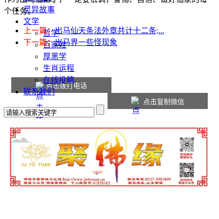
灵异故事
个任务。
文学
上一篇：
出马仙天条法外章共计十二条;...
哲学
下一篇：
出马界一些怪现象
百家姓
厚黑学
生肖运程
在线投稿
点击拨打电话
联系我们
点击复制微信
本站内容仅供参考，如有不适请线下就医。
Copyright © 2016-2026
jufoyuan.cn
版权所有