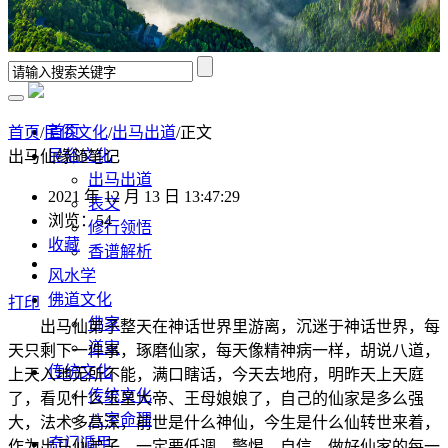
首页
首页
/
民俗文化
/
出马出道
/正文
民俗文化
出马仙缘随笔记
出马出道
2021 年 12 月 13 日 13:47:29
表文
浏览：54
修行领悟
收藏
香谱解析
风水学
佛道文化
打印
佛家
出马仙弟子整天在神话世界里游离，沉迷于神话世界，每
道家
天只剩下一件事，琢磨仙家，每天像精神病一样，胡说八道，
传统文化
上天入地无所不能，满口瞎话，今天去地府，明昨天上天庭
传统文化
了，看见什么玉皇大帝、王母娘娘了，自己的仙家是多么强
八字命理
大，法术多高深，前世是什么神仙，今生是什么仙转世来着，
奇门遁甲
作为出马仙弟子，一定要低调，警惕、自信、做好仙家的每一