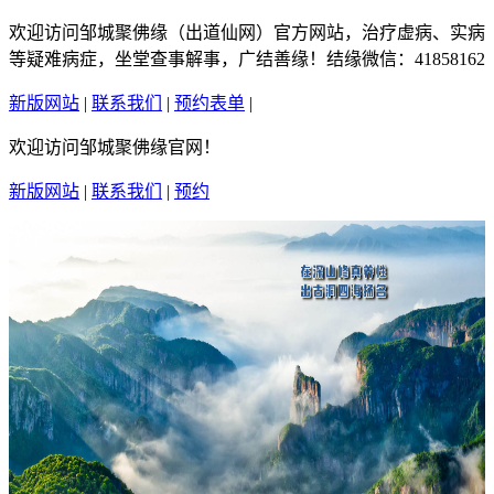
欢迎访问邹城聚佛缘（出道仙网）官方网站，治疗虚病、实病
等疑难病症，坐堂查事解事，广结善缘！结缘微信：41858162
新版网站
|
联系我们
|
预约表单
|
繁體中文
欢迎访问邹城聚佛缘官网！
新版网站
|
联系我们
|
预约