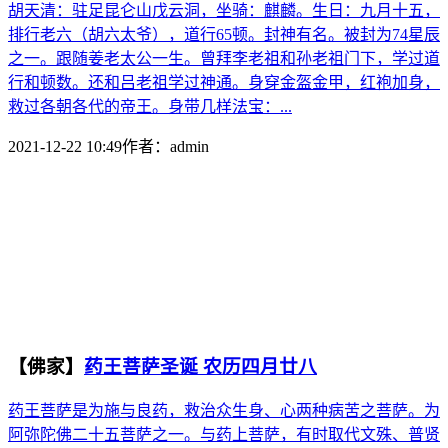
胡天清：驻足昆仑山戊云洞，坐骑：麒麟。生日：九月十五，
排行老六（胡六太爷），道行65顿。封神有名。被封为74星辰
之一。跟随姜老太公一生。曾拜李老祖和孙老祖门下，学过道
行和顿数。还和吕老祖学过神通。身穿金盔金甲，红袍加身，
救过各朝各代的帝王。身带几样法宝：...
2021-12-22 10:49
作者：
admin
【佛家】
药王菩萨圣诞 农历四月廿八
药王菩萨是为施与良药，救治众生身、心两种病苦之菩萨。为
阿弥陀佛二十五菩萨之一。与药上菩萨，有时取代文殊、普贤