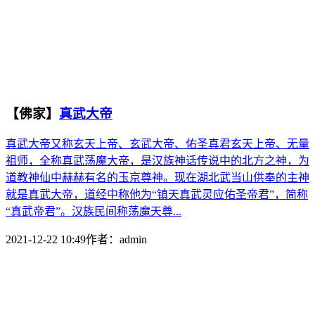
【佛家】
真武大帝
真武大帝又称玄天上帝、玄武大帝、佑圣真君玄天上帝、无量
祖师，全称真武荡魔大帝，是汉族神话传说中的北方之神，为
道教神仙中赫赫有名的玉京尊神。现在湖北武当山供奉的主神
就是真武大帝，道经中称他为“镇天真武灵应佑圣帝君”，简称
“真武帝君”。汉族民间称荡魔天尊...
2021-12-22 10:49
作者：
admin