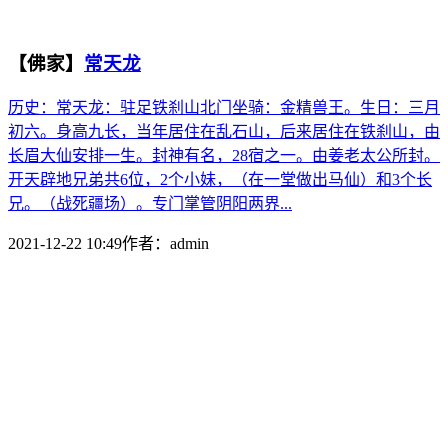
【佛家】
常天龙
历史：常天龙：驻足铁刹山北门坐骑：金精兽王。生日：三月
初六。身高九长，当年居住在乱石山，后来居住在铁刹山，由
长眉大仙安排一生。封神有名，28宿之一。由姜老太公所封。
开天辟地兄弟共6位，2个小妹，（在一堂做出马仙）和3个长
兄。（战死疆场）。专门掌管阴阳两界...
2021-12-22 10:49
作者：
admin