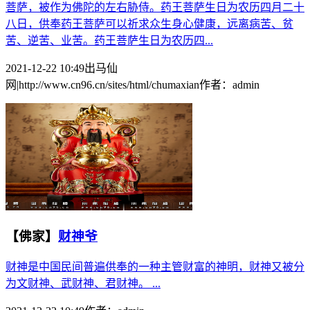
菩萨，被作为佛陀的左右胁侍。药王菩萨生日为农历四月二十
八日，供奉药王菩萨可以祈求众生身心健康，远离病苦、贫
苦、逆苦、业苦。药王菩萨生日为农历四...
2021-12-22 10:49
出马仙
网|http://www.cn96.cn/sites/html/chumaxian
作者：
admin
【佛家】
财神爷
财神是中国民间普遍供奉的一种主管财富的神明，财神又被分
为文财神、武财神、君财神。 ...