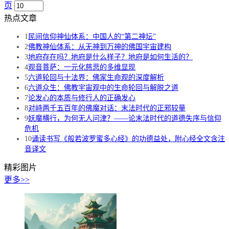
页
热点文章
1
民间信仰神仙体系：中国人的“第二神坛”
2
佛教神仙体系：从无神到万神的佛国宇宙建构
3
地府存在吗？地府是什么样子？地府是如何生活的？
4
观音菩萨：一元化慈悲的多维显现
5
六道轮回与十法界：佛家生命观的深度解析
6
六道众生：佛教宇宙观中的生命轮回与解脱之道
7
论发心的本质与修行人的正确发心
8
对峙两千五百年的佛魔对话：末法时代的正邪较量
9
妖魔横行，为何无人问津？——论末法时代的道德失序与信仰
危机
10
诵读书写《般若波罗蜜多心经》的功德益处，附心经全文含注
音译文
精彩图片
更多>>