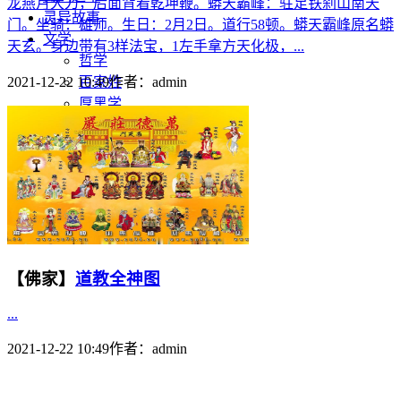
龙燕月大刀，后面背着乾坤鞭。蟒天霸峰：驻足铁刹山南天
灵异故事
门。坐骑：雄师。生日：2月2日。道行58顿。蟒天霸峰原名蟒
文学
天玄。身边带有3样法宝，1左手拿方天化极，...
哲学
百家姓
2021-12-22 10:49
作者：
admin
厚黑学
生肖运程
在线投稿
联系我们
【佛家】
道教全神图
...
2021-12-22 10:49
作者：
admin