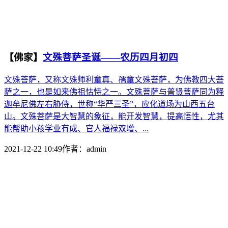
【佛家】
文殊菩萨圣诞——农历四月初四
文殊菩萨，又称文殊师利童真、孺童文殊菩萨，为佛教四大菩
萨之一，也是如来佛祖怙恃之一。文殊菩萨与普贤菩萨同为释
迦牟尼佛左右胁侍，世称“华严三圣”，应化道场为山西五台
山。文殊菩萨是大智慧的象征，能开发智慧，提高悟性，尤其
能帮助小孩学业有成、官人福禄双增、...
2021-12-22 10:49
作者：
admin