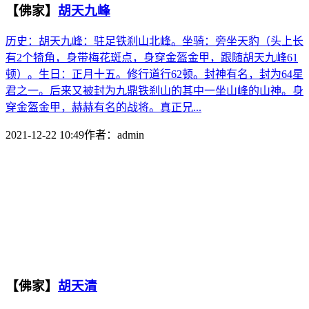
【佛家】
胡天九峰
历史：胡天九峰：驻足铁刹山北峰。坐骑：旁坐天豹（头上长
有2个犄角，身带梅花斑点，身穿金盔金甲，跟随胡天九峰61
顿）。生日：正月十五。修行道行62顿。封神有名，封为64星
君之一。后来又被封为九鼎铁刹山的其中一坐山峰的山神。身
穿金盔金甲，赫赫有名的战将。真正兄...
2021-12-22 10:49
作者：
admin
【佛家】
胡天清