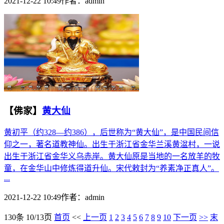
2021-12-22 10:49
作者：
admin
【佛家】
黄大仙
黄初平（约328—约386），后世称为“黄大仙”，是中国民间信
仰之一，著名道教神仙。出生于浙江省金华兰溪黄湓村，一说
出生于浙江省金华义乌赤岸。黄大仙原是当地的一名放羊的牧
童，在金华山中修炼得道升仙。宋代敕封为“养素净正真人”。
...
2021-12-22 10:49
作者：
admin
130条 10/13页
首页
<<
上一页
1
2
3
4
5
6
7
8
9
10
下一页
>>
末