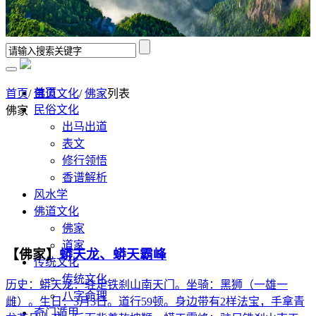
首页
首页
/
佛道文化
/
佛家
列表
民俗文化
佛家
出马出道
表文
修行领悟
香谱解析
风水学
佛道文化
佛家
道家
【佛家】
蟒天龙、蟒天霸峰
传统文化
传统文化
历史：蟒天龙：驻足铁刹山南天门。坐骑：黑狮（一雄一
八字命理
雌）。生日：3月3日。道行59顿。身边带有2样法宝，手拿青
奇门遁甲