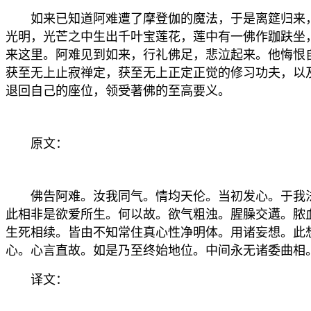
如来已知道阿难遭了摩登伽的魔法，于是离筵归来，
光明，光芒之中生出千叶宝莲花，莲中有一佛作跏趺坐
来这里。阿难见到如来，行礼佛足，悲泣起来。他悔恨
获至无上止寂禅定，获至无上正定正觉的修习功夫，以
退回自己的座位，领受著佛的至高要义。
原文：
佛告阿难。汝我同气。情均天伦。当初发心。于我法
此相非是欲爱所生。何以故。欲气粗浊。腥臊交遘。脓
生死相续。皆由不知常住真心性净明体。用诸妄想。此
心。心言直故。如是乃至终始地位。中间永无诸委曲相
译文：