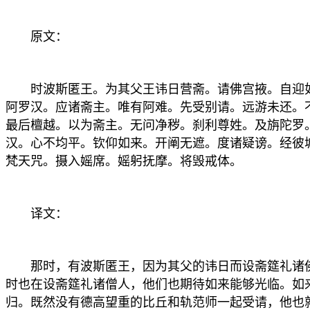
原文：
时波斯匿王。为其父王讳日营斋。请佛宫掖。自迎如
阿罗汉。应诸斋主。唯有阿难。先受别请。远游未还。
最后檀越。以为斋主。无问净秽。刹利尊姓。及旃陀罗
汉。心不均平。钦仰如来。开阐无遮。度诸疑谤。经彼
梵天咒。摄入媱席。媱躬抚摩。将毁戒体。
译文：
那时，有波斯匿王，因为其父的讳日而设斋筵礼诸佛
时也在设斋筵礼诸僧人，他们也期待如来能够光临。如
归。既然没有德高望重的比丘和轨范师一起受请，他也