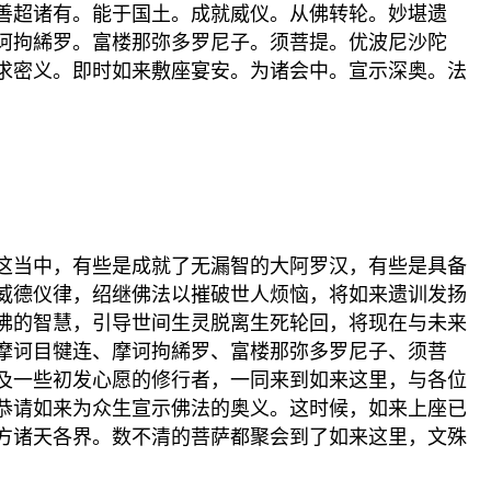
善超诸有。能于国土。成就威仪。从佛转轮。妙堪遗
诃拘絺罗。富楼那弥多罗尼子。须菩提。优波尼沙陀
求密义。即时如来敷座宴安。为诸会中。宣示深奥。法
这当中，有些是成就了无漏智的大阿罗汉，有些是具备
威德仪律，绍继佛法以摧破世人烦恼，将如来遗训发扬
佛的智慧，引导世间生灵脱离生死轮回，将现在与未来
摩诃目犍连、摩诃拘絺罗、富楼那弥多罗尼子、须菩
及一些初发心愿的修行者，一同来到如来这里，与各位
恭请如来为众生宣示佛法的奥义。这时候，如来上座已
方诸天各界。数不清的菩萨都聚会到了如来这里，文殊