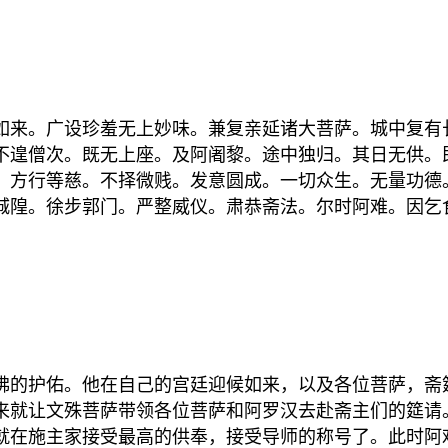
来。广设珍羞无上妙味。兼复亲延诸大菩萨。城中复有
不遑僧次。既无上座。及阿阇黎。途中独归。其日无供。
。方行等慈。不择微贱。发意圆成。一切众生。无量功德
城隍。徐步郭门。严整威仪。肃恭斋法。尔时阿难。因乞
的护佑。他在自己的宫廷迎候如来，以及各位菩萨，斋
来就让文殊菩萨带领各位菩萨和阿罗汉去赴斋主们的筵请
就在施主家接受最高的供奉，接受导师的称号了。此时阿