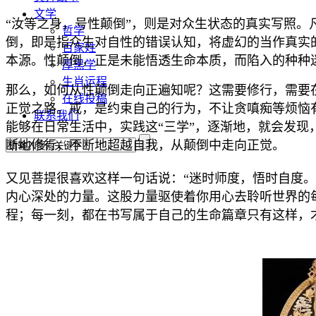
文学
“汝等之身，号性颠倒”，则是对众生状态的真实写照
哲学
倒，即是指众生对自性的错误认知，将虚幻的当作真实
百家姓
本源。性颠倒，正是未能悟透生命本质，而陷入的种种
厚黑学
生肖运程
那么，如何从性颠倒走向正遍知呢？这需要修行，需要
在线投稿
正觉之路。戒，是约束自己的行为，不让贪嗔痴等烦恼
联系我们
能够在日常生活中，实践这“三学”，逐渐地，就会发
断地修行，不断地超越自我，从颠倒中走向正觉。
又见菩提很喜欢这样一句话说：“迷时师度，悟时自度
内心深处的力量。这股力量驱使着你用心去聆听世界的
程；每一刻，都在书写属于自己的生命篇章只有这样，