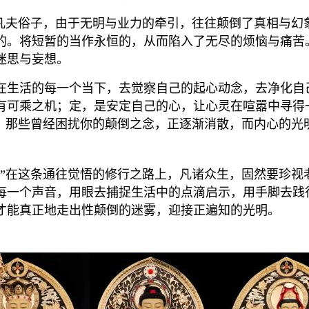
。凡夫俗子，由于无明与业力的牵引，往往颠倒了真相与幻
的。将短暂的当作永恒的，从而陷入了无尽的烦恼与痛苦
迷思与妄想。
在生活的每一个当下，去觉察自己的起心动念，去净化自己
有可乘之机；定，是安定自己的心，让心灵在喧嚣中寻得
现，那些曾经困扰你的颠倒之念，正逐渐消散，而内心的光
。”在这条通往觉悟的修行之路上，凡诸众生，固然要珍视
每一个声音，用眼去捕捉生活中的点滴启示，用手脚去践
才能真正地走出性颠倒的迷雾，迎接正遍知的光明。