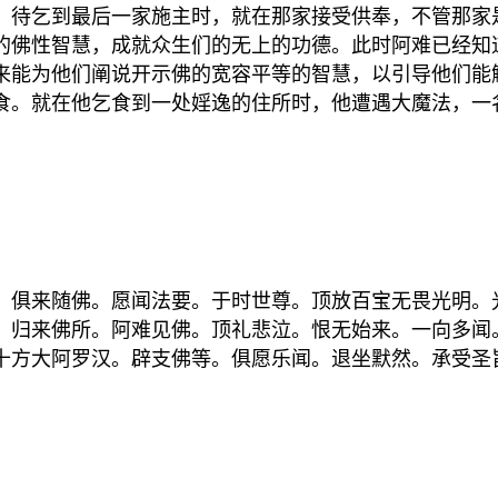
，待乞到最后一家施主时，就在那家接受供奉，不管那家
的佛性智慧，成就众生们的无上的功德。此时阿难已经知
来能为他们阐说开示佛的宽容平等的智慧，以引导他们能
食。就在他乞食到一处婬逸的住所时，他遭遇大魔法，一
。
俱来随佛。愿闻法要。于时世尊。顶放百宝无畏光明。
。归来佛所。阿难见佛。顶礼悲泣。恨无始来。一向多闻
十方大阿罗汉。辟支佛等。俱愿乐闻。退坐默然。承受圣