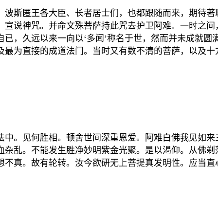
波斯匿王各大臣、长者居士们，也都跟随而来，期待著
，宣说神咒。并命文殊菩萨持此咒去护卫阿难。一时之间
自已，久远以来一向以‘多闻’称名于世，然而并未成就圆
及最为直接的成道法门。当时又有数不清的菩萨，以及十
中。见何胜相。顿舍世间深重恩爱。阿难白佛我见如来
血杂乱。不能发生胜净妙明紫金光聚。是以渴仰。从佛剃
想不真。故有轮转。汝今欲研无上菩提真发明性。应当直
。