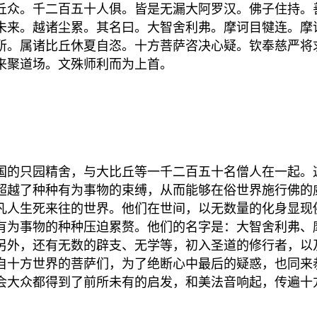
众。千二百五十人俱。皆是无漏大阿罗汉。佛子住持。
未来。越诸尘累。其名曰。大智舍利弗。摩诃目犍连。摩
所。属诸比丘休夏自恣。十方菩萨咨决心疑。钦奉慈严将
来聚道场。文殊师利而为上首。
的只园精舍，与大比丘等一千二百五十名僧人在一起。
超越了种种有为事物的束缚，从而能够在俗世界施行佛的
凡人生死来往的世界。他们在世间，以无数量的化身显现
有为事物的种种压迫累赘。他们的名字是：大智舍利弗、
另外，还有无数的辟支、无学等，初入圣道的修行者，以
自十方世界的菩萨们，为了绝断心中最后的疑惑，也同来
会大众都得到了前所未有的启发，和美法音响起，传遍十