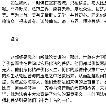
如是我闻。一时佛在室罗筏城。只桓精舍。与大比丘
嘱。严净毗尼。弘范三界。应身无量。度脱众生。拔济
等。而为上首。复有无量辟支无学。并其初心。同来佛
筵清众。得未曾有。迦陵仙音。遍十方界。恒沙菩萨。
译文：
这部经是我亲自听佛陀宣讲的。那时，世尊在舍卫国
了佛智而住在世间以宏扬佛法的菩萨。他们都以佛智慧
光大。他们净化精严佛化人生，将佛的威德律仪推广于
的众生从轮回苦海的压迫之中拯救出来，从而超越世间
提、优波尼沙陀等人，他们全都是如来佛的上首弟子。
比丘一道坐禅修学，一齐参与修行后的考察和检省。来
毕，就为法会中大众宣讲了佛法的深奥密义。一时间法
师利菩萨则是他们当中为上首的一位。