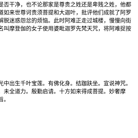
是否干净，也不论那家是尊贵之姓还是卑贱之姓，他都
道如来世尊诃责须菩提和大迦叶，批评他们成就了阿罗
解脱迷惑怨忿的烦恼。此时阿难正走过城楼，慢慢向街
名叫摩登伽的女子使用婆毗迦罗先梵天咒，将阿难捉按
光中出生千叶宝莲。有佛化身。结跏趺坐。宣说神咒。
。未全道力。殷勤启请。十方如来得成菩提。妙奢摩
旨。