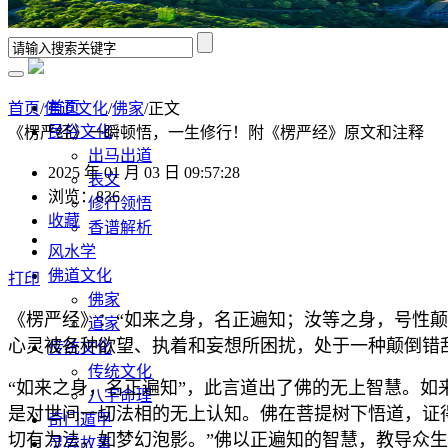
首页
首页
/
佛道文化
/
佛家
/正文
民俗文化
《楞严经》一瞬顿悟，一生修行！附《楞严经》原文和注释
出马出道
2025 年 01 月 03 日 09:57:28
表文
浏览：836
修行领悟
收藏
香谱解析
风水学
佛道文化
打印
佛家
《楞严经》：“如来之身，名正遍知；汝等之身，号性颠
道家
心灵被各种欲望、执着和妄想所困扰，处于一种颠倒错
传统文化
传统文化
“如来之身，名正遍知”，此言道出了佛的无上智慧。如
八字命理
是对世间一切法相的无上认知。佛在菩提树下悟道，证
奇门遁甲
切有为法，如梦幻泡影。”佛以正遍知的智慧，教导众
灵异故事