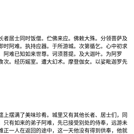
长者居士同时饭僧。伫佛来应。佛敕大殊。分领菩萨及
即时阿难。执持应器。于所游城。次第循乞。心中初求
。阿难已知如来世尊。诃须菩提。及大迦叶。为阿罗
食次。经历媱室。遭大幻术。摩登伽女。以娑毗迦罗先
筵上摆满了美味珍肴。城里又有其他长者、居士们，同
。只有如来的弟子阿难，先已接受别处的侍奉，远游未
难正一人在返回的途中，这一天他没有得到供奉，他就