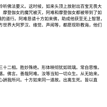
聆听佛法要义。这时候，如来头顶上放射出百宝无畏大
，摩登伽女的魔咒被灭，阿难和摩登伽女都被带到了如
满的道行。阿难恳请十方如来佛，助成他获至无上智慧，
方世界大阿罗汉、缘觉、声闻等，都愿现聆教诲，他们
三十二相。胜妙殊绝。形体映彻犹如琉璃。常自思惟。
落。佛言。善哉阿难。汝等当知一切众生。从无始来。
心詶我所问。十方如来同一道故。出离生死。皆以直