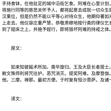
手持食钵，在他驻足的城中沿街乞食。阿难在心里计划
将施行同等的慈悲关怀予人，都将起意去成就一切众生
汉果位，但是仍然不能以平等心对待众生，他期仰著如
上走去。他仪容庄重严慧，恭敬肃穆地按行斋的律仪乞
到了婬床之上，并施予婬行，即将毁坏阿难的持戒之体
原文：
如来知彼媱术所加。斋毕旋归。王及大臣长者居士。
敕文殊师利将咒往护。恶咒消灭。提奖阿难。及摩登伽
他。三摩。禅那。最初方便。于时复有恒沙菩萨。及诸
译文：