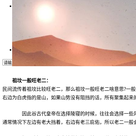
文学
哲学
百家姓
厚黑学
生肖运程
在线投稿
联系我们
祖坟一般旺老二：
民间流传着祖坟比较旺老二，那么祖坟一般旺老二啥意思?一
右边为白虎指的是山，如果山势没有阻挡的话，所有聚集起来
因此谷古代皇帝在选择陵寝的时候，往往会选择一些风
通常情况下左边有老大挡着，右边有老三庇佑，所以老二一般