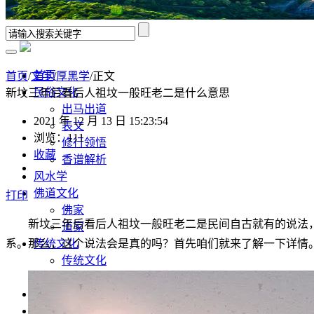
首页
首页
/
文学
/
厚黑学
/正文
民俗文化
新坟三年后看后人祖坟一般旺老二是什么意思
出马出道
2021 年 12 月 13 日 15:23:54
表文
浏览：111
修行领悟
收藏
香谱解析
风水学
佛道文化
打印
佛家
新坟三年后看后人祖坟一般旺老二是民间自古就有的说法
道家
系。那么，这个说法会是真的吗？首先咱们就来了解一下详情
传统文化
传统文化
八字命理
奇门遁甲
灵异故事